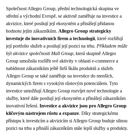
Společnost Allegro Group, přední technologická skupina ve
střední a východní Evropě, se aktivně zaměřuje na investice a
akvizice, které posilují její ekosystém a přinášejí přidanou
hodnotu jejím zákazníkům.
Allegro Group strategicky
investuje do inovativních firem a technologií
, které rozšiřují
její portfolio služeb a posilují její pozici na trhu.
Příkladem může
být akvizice společnosti Mall Group
, která skupině Allegro
Group umožnila rozšířit své aktivity v oblasti e-commerce a
nabídnout zákazníkům ještě širší škálu produktů a služeb.
Allegro Group se také zaměřuje na investice do menších,
dynamických firem s vysokým růstovým potenciálem. Tyto
investice umožňují Allegro Group rozvíjet nové technologie a
služby, které dále posilují její ekosystém a přinášejí zákazníkům
inovativní řešení.
Investice a akvizice jsou pro Allegro Group
klíčovým nástrojem růstu a expanze
. Díky strategickému
přístupu k investicím a akvizicím si Allegro Group buduje silnou
pozici na trhu a přináší zákazníkům stále lepší služby a produkty.