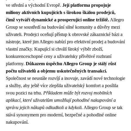
ve střední a východní Evropě.
Její platforma propojuje
miliony aktivních kupujících s širokou škálou prodejců,
čímž vytváří dynamické a prosperující online tržiště.
Allegro
Group se soustředí na budování silné komunity a důvěry mezi
uživateli. Prodejci oceňují přístup k obrovské zákaznické bázi a
nástroje, které jim Allegro nabízí pro efektivní prodej a budování
vlastní značky. Kupující si chválí široký výběr zboží,
konkurenceschopné ceny a uživatelsky přívětivé rozhraní
platformy.
Důkazem úspěchu Allegro Group je stálý růst
počtu uživatelů a objemu uskutečněných transakcí.
Společnost se neustále rozvíjí a inovuje, zavádí nové technologie
a služby, aby ještě více zlepšila uživatelský komfort a posílila
svou pozici na trhu.
Příkladem může být rozvoj mobilních
aplikací, které uživatelům umožňují pohodlné nakupování a
správu jejich nákupů odkudkoli a kdykoli.
Allegro Group se tak
stává synonymem pro moderní, bezpečné a pohodlné online
nakupování.