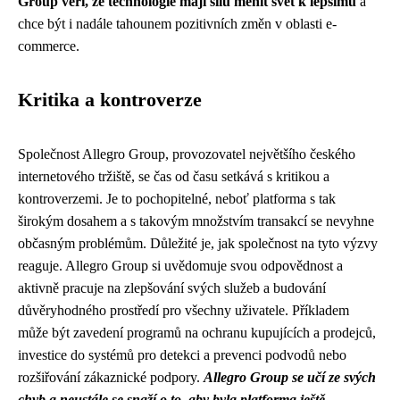
Group věří, že technologie mají sílu měnit svět k lepšímu
a
chce být i nadále tahounem pozitivních změn v oblasti e-
commerce.
Kritika a kontroverze
Společnost Allegro Group, provozovatel největšího českého
internetového tržiště, se čas od času setkává s kritikou a
kontroverzemi. Je to pochopitelné, neboť platforma s tak
širokým dosahem a s takovým množstvím transakcí se nevyhne
občasným problémům. Důležité je, jak společnost na tyto výzvy
reaguje. Allegro Group si uvědomuje svou odpovědnost a
aktivně pracuje na zlepšování svých služeb a budování
důvěryhodného prostředí pro všechny uživatele. Příkladem
může být zavedení programů na ochranu kupujících a prodejců,
investice do systémů pro detekci a prevenci podvodů nebo
rozšiřování zákaznické podpory.
Allegro Group se učí ze svých
chyb a neustále se snaží o to, aby byla platforma ještě