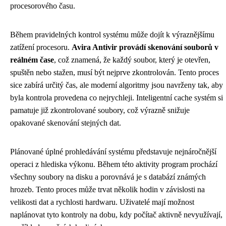
procesorového času.
Během pravidelných kontrol systému může dojít k výraznějšímu
zatížení procesoru.
Avira Antivir provádí skenování souborů v
reálném čase
, což znamená, že každý soubor, který je otevřen,
spuštěn nebo stažen, musí být nejprve zkontrolován. Tento proces
sice zabírá určitý čas, ale moderní algoritmy jsou navrženy tak, aby
byla kontrola provedena co nejrychleji. Inteligentní cache systém si
pamatuje již zkontrolované soubory, což výrazně snižuje
opakované skenování stejných dat.
Plánované úplné prohledávání systému představuje nejnáročnější
operaci z hlediska výkonu. Během této aktivity program prochází
všechny soubory na disku a porovnává je s databází známých
hrozeb. Tento proces může trvat několik hodin v závislosti na
velikosti dat a rychlosti hardwaru. Uživatelé mají možnost
naplánovat tyto kontroly na dobu, kdy počítač aktivně nevyužívají,