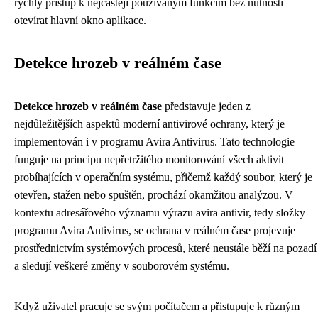
rychlý přístup k nejčastěji používaným funkcím bez nutnosti
otevírat hlavní okno aplikace.
Detekce hrozeb v reálném čase
Detekce hrozeb v reálném čase
představuje jeden z
nejdůležitějších aspektů moderní antivirové ochrany, který je
implementován i v programu Avira Antivirus. Tato technologie
funguje na principu nepřetržitého monitorování všech aktivit
probíhajících v operačním systému, přičemž každý soubor, který je
otevřen, stažen nebo spuštěn, prochází okamžitou analýzou. V
kontextu adresářového významu výrazu avira antivir, tedy složky
programu Avira Antivirus, se ochrana v reálném čase projevuje
prostřednictvím systémových procesů, které neustále běží na pozadí
a sledují veškeré změny v souborovém systému.
Když uživatel pracuje se svým počítačem a přistupuje k různým