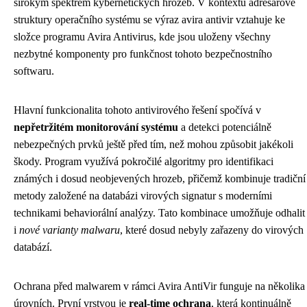
širokým spektrem kybernetických hrozeb. V kontextu adresářové
struktury operačního systému se výraz avira antivir vztahuje ke
složce programu Avira Antivirus, kde jsou uloženy všechny
nezbytné komponenty pro funkčnost tohoto bezpečnostního
softwaru.
Hlavní funkcionalita tohoto antivirového řešení spočívá v
nepřetržitém monitorování systému
a detekci potenciálně
nebezpečných prvků ještě před tím, než mohou způsobit jakékoli
škody. Program využívá pokročilé algoritmy pro identifikaci
známých i dosud neobjevených hrozeb, přičemž kombinuje tradiční
metody založené na databázi virových signatur s moderními
technikami behaviorální analýzy. Tato kombinace umožňuje odhalit
i
nové varianty malwaru
, které dosud nebyly zařazeny do virových
databází.
Ochrana před malwarem v rámci Avira AntiVir funguje na několika
úrovních. První vrstvou je
real-time ochrana
, která kontinuálně