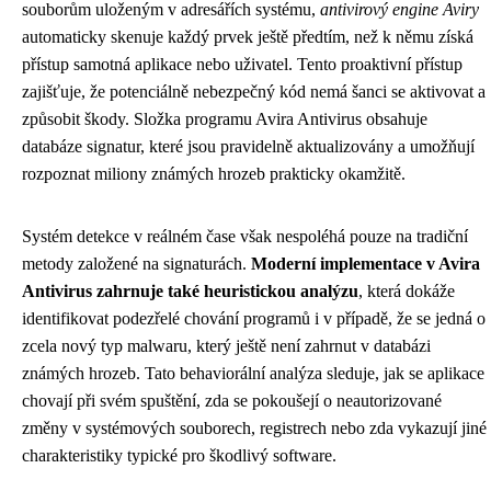
souborům uloženým v adresářích systému,
antivirový engine Aviry
automaticky skenuje každý prvek ještě předtím, než k němu získá
přístup samotná aplikace nebo uživatel. Tento proaktivní přístup
zajišťuje, že potenciálně nebezpečný kód nemá šanci se aktivovat a
způsobit škody. Složka programu Avira Antivirus obsahuje
databáze signatur, které jsou pravidelně aktualizovány a umožňují
rozpoznat miliony známých hrozeb prakticky okamžitě.
Systém detekce v reálném čase však nespoléhá pouze na tradiční
metody založené na signaturách.
Moderní implementace v Avira
Antivirus zahrnuje také heuristickou analýzu
, která dokáže
identifikovat podezřelé chování programů i v případě, že se jedná o
zcela nový typ malwaru, který ještě není zahrnut v databázi
známých hrozeb. Tato behaviorální analýza sleduje, jak se aplikace
chovají při svém spuštění, zda se pokoušejí o neautorizované
změny v systémových souborech, registrech nebo zda vykazují jiné
charakteristiky typické pro škodlivý software.