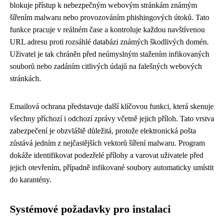
blokuje přístup k nebezpečným webovým stránkám známým
šířením malwaru nebo provozováním phishingových útoků. Tato
funkce pracuje v reálném čase a kontroluje každou navštívenou
URL adresu proti rozsáhlé databázi známých škodlivých domén.
Uživatel je tak chráněn před neúmyslným stažením infikovaných
souborů nebo zadáním citlivých údajů na falešných webových
stránkách.
Emailová ochrana představuje další klíčovou funkci, která skenuje
všechny příchozí i odchozí zprávy včetně jejich příloh. Tato vrstva
zabezpečení je obzvláště důležitá, protože elektronická pošta
zůstává jedním z nejčastějších vektorů šíření malwaru. Program
dokáže identifikovat podezřelé přílohy a varovat uživatele před
jejich otevřením, případně infikované soubory automaticky umístit
do karantény.
Systémové požadavky pro instalaci