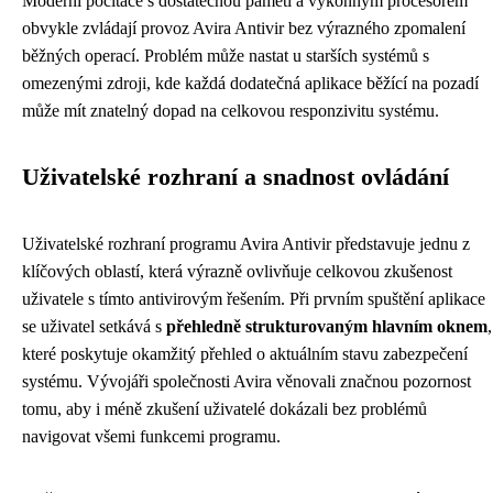
Moderní počítače s dostatečnou pamětí a výkonným procesorem
obvykle zvládají provoz Avira Antivir bez výrazného zpomalení
běžných operací. Problém může nastat u starších systémů s
omezenými zdroji, kde každá dodatečná aplikace běžící na pozadí
může mít znatelný dopad na celkovou responzivitu systému.
Uživatelské rozhraní a snadnost ovládání
Uživatelské rozhraní programu Avira Antivir představuje jednu z
klíčových oblastí, která výrazně ovlivňuje celkovou zkušenost
uživatele s tímto antivirovým řešením. Při prvním spuštění aplikace
se uživatel setkává s
přehledně strukturovaným hlavním oknem
,
které poskytuje okamžitý přehled o aktuálním stavu zabezpečení
systému. Vývojáři společnosti Avira věnovali značnou pozornost
tomu, aby i méně zkušení uživatelé dokázali bez problémů
navigovat všemi funkcemi programu.