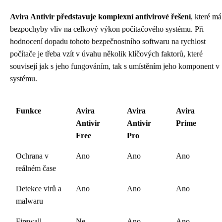
Avira Antivir představuje komplexní antivirové řešení
, které má
bezpochyby vliv na celkový výkon počítačového systému. Při
hodnocení dopadu tohoto bezpečnostního softwaru na rychlost
počítače je třeba vzít v úvahu několik klíčových faktorů, které
souvisejí jak s jeho fungováním, tak s umístěním jeho komponent v
systému.
Funkce
Avira
Avira
Avira
Antivir
Antivir
Prime
Free
Pro
Ochrana v
Ano
Ano
Ano
reálném čase
Detekce virů a
Ano
Ano
Ano
malwaru
Firewall
Ne
Ano
Ano