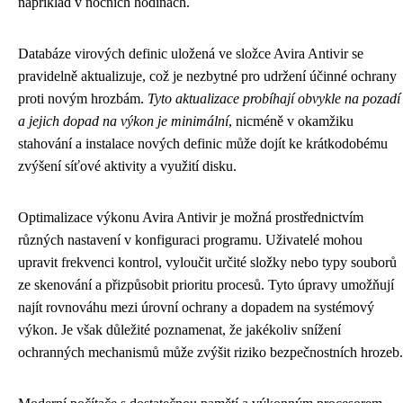
například v nočních hodinách.
Databáze virových definic uložená ve složce Avira Antivir se
pravidelně aktualizuje, což je nezbytné pro udržení účinné ochrany
proti novým hrozbám.
Tyto aktualizace probíhají obvykle na pozadí
a jejich dopad na výkon je minimální
, nicméně v okamžiku
stahování a instalace nových definic může dojít ke krátkodobému
zvýšení síťové aktivity a využití disku.
Optimalizace výkonu Avira Antivir je možná prostřednictvím
různých nastavení v konfiguraci programu. Uživatelé mohou
upravit frekvenci kontrol, vyloučit určité složky nebo typy souborů
ze skenování a přizpůsobit prioritu procesů. Tyto úpravy umožňují
najít rovnováhu mezi úrovní ochrany a dopadem na systémový
výkon. Je však důležité poznamenat, že jakékoliv snížení
ochranných mechanismů může zvýšit riziko bezpečnostních hrozeb.