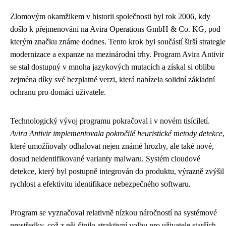
Zlomovým okamžikem v historii společnosti byl rok 2006, kdy
došlo k přejmenování na Avira Operations GmbH & Co. KG, pod
kterým značku známe dodnes. Tento krok byl součástí širší strategie
modernizace a expanze na mezinárodní trhy. Program Avira Antivir
se stal dostupný v mnoha jazykových mutacích a získal si oblibu
zejména díky své bezplatné verzi, která nabízela solidní základní
ochranu pro domácí uživatele.
Technologický vývoj programu pokračoval i v novém tisíciletí.
Avira Antivir implementovala pokročilé heuristické metody detekce
,
které umožňovaly odhalovat nejen známé hrozby, ale také nové,
dosud neidentifikované varianty malwaru. Systém cloudové
detekce, který byl postupně integrován do produktu, výrazně zvýšil
rychlost a efektivitu identifikace nebezpečného softwaru.
Program se vyznačoval relativně nízkou náročností na systémové
prostředky, což z něj činilo atraktivní volbu pro uživatele starších