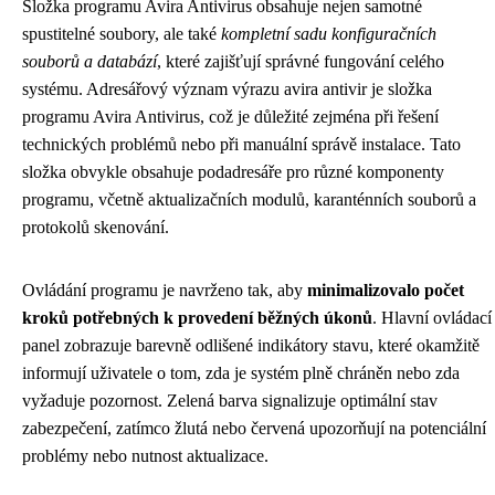
Složka programu Avira Antivirus obsahuje nejen samotné
spustitelné soubory, ale také
kompletní sadu konfiguračních
souborů a databází
, které zajišťují správné fungování celého
systému. Adresářový význam výrazu avira antivir je složka
programu Avira Antivirus, což je důležité zejména při řešení
technických problémů nebo při manuální správě instalace. Tato
složka obvykle obsahuje podadresáře pro různé komponenty
programu, včetně aktualizačních modulů, karanténních souborů a
protokolů skenování.
Ovládání programu je navrženo tak, aby
minimalizovalo počet
kroků potřebných k provedení běžných úkonů
. Hlavní ovládací
panel zobrazuje barevně odlišené indikátory stavu, které okamžitě
informují uživatele o tom, zda je systém plně chráněn nebo zda
vyžaduje pozornost. Zelená barva signalizuje optimální stav
zabezpečení, zatímco žlutá nebo červená upozorňují na potenciální
problémy nebo nutnost aktualizace.