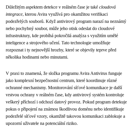
Důležitým aspektem detekce v reálném čase je také
cloudová
integrace
, kterou Avira využívá pro okamžitou verifikaci
podezřelých souborů. Když antivirový program narazí na neznámý
nebo pochybný soubor, může jeho otisk odeslat do cloudové
infrastruktury, kde probíhá pokročilá analýza s využitím umělé
inteligence a strojového učení. Tato technologie umožňuje
rozpoznat i ty nejnovější hrozby, které se objevily teprve před
několika hodinami nebo minutami.
V praxi to znamená, že složka programu Avira Antivirus funguje
jako komplexní bezpečnostní centrum, které koordinuje různé
ochranné mechanismy. Monitorování síťové komunikace je další
vrstvou ochrany v reálném čase, kdy antivirový systém kontroluje
veškerý příchozí i odchozí datový provoz. Pokud program detekuje
pokus o připojení na známou škodlivou doménu nebo identifikuje
podezřelé síťové vzory, okamžitě takovou komunikaci zablokuje a
upozorní uživatele na potenciální riziko.