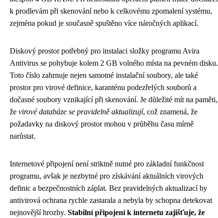
k prodlevám při skenování nebo k celkovému zpomalení systému,
zejména pokud je současně spuštěno více náročných aplikací.
Diskový prostor potřebný pro instalaci složky programu Avira
Antivirus se pohybuje kolem 2 GB volného místa na pevném disku.
Toto číslo zahrnuje nejen samotné instalační soubory, ale také
prostor pro virové definice, karanténu podezřelých souborů a
dočasné soubory vznikající při skenování. Je důležité mít na paměti,
že
virové databáze se pravidelně aktualizují
, což znamená, že
požadavky na diskový prostor mohou v průběhu času mírně
narůstat.
Internetové připojení není striktně nutné pro základní funkčnost
programu, avšak je nezbytné pro získávání aktuálních virových
definic a bezpečnostních záplat. Bez pravidelných aktualizací by
antivirová ochrana rychle zastarala a nebyla by schopna detekovat
nejnovější hrozby.
Stabilní připojení k internetu zajišťuje, že