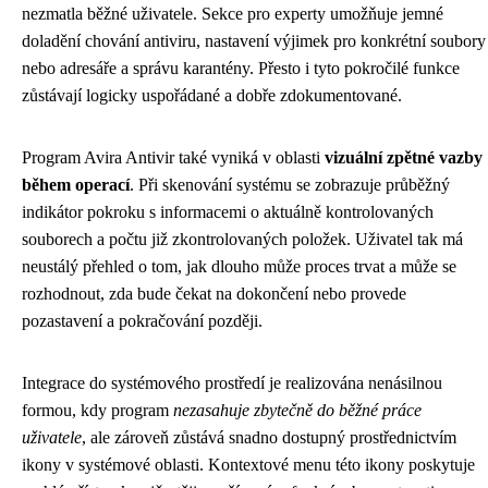
nezmatla běžné uživatele. Sekce pro experty umožňuje jemné
doladění chování antiviru, nastavení výjimek pro konkrétní soubory
nebo adresáře a správu karantény. Přesto i tyto pokročilé funkce
zůstávají logicky uspořádané a dobře zdokumentované.
Program Avira Antivir také vyniká v oblasti
vizuální zpětné vazby
během operací
. Při skenování systému se zobrazuje průběžný
indikátor pokroku s informacemi o aktuálně kontrolovaných
souborech a počtu již zkontrolovaných položek. Uživatel tak má
neustálý přehled o tom, jak dlouho může proces trvat a může se
rozhodnout, zda bude čekat na dokončení nebo provede
pozastavení a pokračování později.
Integrace do systémového prostředí je realizována nenásilnou
formou, kdy program
nezasahuje zbytečně do běžné práce
uživatele
, ale zároveň zůstává snadno dostupný prostřednictvím
ikony v systémové oblasti. Kontextové menu této ikony poskytuje