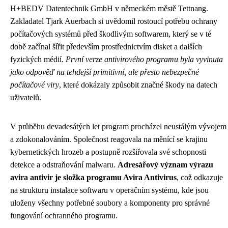
H+BEDV Datentechnik GmbH v německém městě Tettnang.
Zakladatel Tjark Auerbach si uvědomil rostoucí potřebu ochrany
počítačových systémů před škodlivým softwarem, který se v té
době začínal šířit především prostřednictvím disket a dalších
fyzických médií.
První verze antivirového programu byla vyvinuta
jako odpověď na tehdejší primitivní, ale přesto nebezpečné
počítačové viry
, které dokázaly způsobit značné škody na datech
uživatelů.
V průběhu devadesátých let program procházel neustálým vývojem
a zdokonalováním. Společnost reagovala na měnící se krajinu
kybernetických hrozeb a postupně rozšiřovala své schopnosti
detekce a odstraňování malwaru.
Adresářový význam výrazu
avira antivir je složka programu Avira Antivirus
, což odkazuje
na strukturu instalace softwaru v operačním systému, kde jsou
uloženy všechny potřebné soubory a komponenty pro správné
fungování ochranného programu.