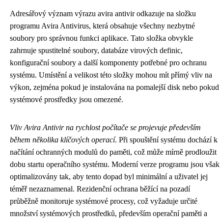
Adresářový význam výrazu avira antivir odkazuje na složku
programu Avira Antivirus, která obsahuje všechny nezbytné
soubory pro správnou funkci aplikace. Tato složka obvykle
zahrnuje spustitelné soubory, databáze virových definic,
konfigurační soubory a další komponenty potřebné pro ochranu
systému. Umístění a velikost této složky mohou mít přímý vliv na
výkon, zejména pokud je instalována na pomalejší disk nebo pokud
systémové prostředky jsou omezené.
Vliv Avira Antivir na rychlost počítače se projevuje především
během několika klíčových operací
. Při spouštění systému dochází k
načítání ochranných modulů do paměti, což může mírně prodloužit
dobu startu operačního systému. Moderní verze programu jsou však
optimalizovány tak, aby tento dopad byl minimální a uživatel jej
téměř nezaznamenal. Rezidenční ochrana běžící na pozadí
průběžně monitoruje systémové procesy, což vyžaduje určité
množství systémových prostředků, především operační paměti a