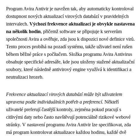
Program Avira Antivir je navržen tak, aby automaticky kontroloval
dostupnost nových aktualizací virových databází v pravidelných
intervalech.
Výchozí frekvence aktualizací je obvykle nastavena
na několik hodin
, přičemž software se připojuje k serverům
společnosti Avira a ověřuje, zda jsou k dispozici nové definice virů.
Tento proces probíhá na pozadí systému, takže uživatel není rušen
během běžné práce s počítačem. Složka programu Avira Antivirus
obsahuje specifické adresáře, kde jsou uloženy stažené aktualizační
soubory, které následně antivirový engine využívá k identifikaci a
neutralizaci hrozeb.
Frekvence aktualizací virových databází může být uživatelem
upravena podle individuálních potřeb a preferencí
. Někteří
uživatelé preferují častější kontroly, zejména pokud pracují s
citlivými daty nebo často navštěvují potenciálně rizikové webové
stránky. V nastavení programu Avira Antivir lze specifikovat, zda
má program kontrolovat aktualizace každou hodinu, každé dvě