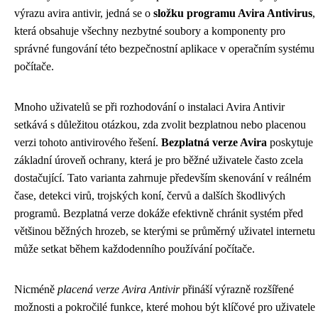
výrazu avira antivir, jedná se o
složku programu Avira Antivirus
,
která obsahuje všechny nezbytné soubory a komponenty pro
správné fungování této bezpečnostní aplikace v operačním systému
počítače.
Mnoho uživatelů se při rozhodování o instalaci Avira Antivir
setkává s důležitou otázkou, zda zvolit bezplatnou nebo placenou
verzi tohoto antivirového řešení.
Bezplatná verze Avira
poskytuje
základní úroveň ochrany, která je pro běžné uživatele často zcela
dostačující. Tato varianta zahrnuje především skenování v reálném
čase, detekci virů, trojských koní, červů a dalších škodlivých
programů. Bezplatná verze dokáže efektivně chránit systém před
většinou běžných hrozeb, se kterými se průměrný uživatel internetu
může setkat během každodenního používání počítače.
Nicméně
placená verze Avira Antivir
přináší výrazně rozšířené
možnosti a pokročilé funkce, které mohou být klíčové pro uživatele