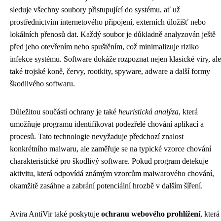
sleduje všechny soubory přistupující do systému, ať už
prostřednictvím internetového připojení, externích úložišť nebo
lokálních přenosů dat. Každý soubor je důkladně analyzován ještě
před jeho otevřením nebo spuštěním, což minimalizuje riziko
infekce systému. Software dokáže rozpoznat nejen klasické viry, ale
také trojské koně, červy, rootkity, spyware, adware a další formy
škodlivého softwaru.
Důležitou součástí ochrany je také
heuristická analýza
, která
umožňuje programu identifikovat podezřelé chování aplikací a
procesů. Tato technologie nevyžaduje předchozí znalost
konkrétního malwaru, ale zaměřuje se na typické vzorce chování
charakteristické pro škodlivý software. Pokud program detekuje
aktivitu, která odpovídá známým vzorcům malwarového chování,
okamžitě zasáhne a zabrání potenciální hrozbě v dalším šíření.
Avira AntiVir také poskytuje
ochranu webového prohlížení
, která