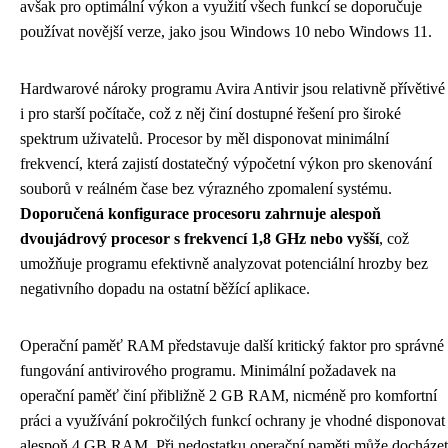
avšak pro optimální výkon a využití všech funkcí se doporučuje
používat novější verze, jako jsou Windows 10 nebo Windows 11.
Hardwarové nároky programu Avira Antivir jsou relativně přívětivé
i pro starší počítače, což z něj činí dostupné řešení pro široké
spektrum uživatelů. Procesor by měl disponovat minimální
frekvencí, která zajistí dostatečný výpočetní výkon pro skenování
souborů v reálném čase bez výrazného zpomalení systému.
Doporučená konfigurace procesoru zahrnuje alespoň
dvoujádrový procesor s frekvencí 1,8 GHz nebo vyšší
, což
umožňuje programu efektivně analyzovat potenciální hrozby bez
negativního dopadu na ostatní běžící aplikace.
Operační paměť RAM představuje další kritický faktor pro správné
fungování antivirového programu. Minimální požadavek na
operační paměť činí přibližně 2 GB RAM, nicméně pro komfortní
práci a využívání pokročilých funkcí ochrany je vhodné disponovat
alespoň 4 GB RAM. Při nedostatku operační paměti může docházet