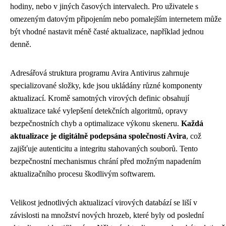
hodiny, nebo v jiných časových intervalech. Pro uživatele s
omezeným datovým připojením nebo pomalejším internetem může
být vhodné nastavit méně časté aktualizace, například jednou
denně.
Adresářová struktura programu Avira Antivirus zahrnuje
specializované složky, kde jsou ukládány různé komponenty
aktualizací. Kromě samotných virových definic obsahují
aktualizace také vylepšení detekčních algoritmů, opravy
bezpečnostních chyb a optimalizace výkonu skeneru.
Každá
aktualizace je digitálně podepsána společností Avira
, což
zajišťuje autenticitu a integritu stahovaných souborů. Tento
bezpečnostní mechanismus chrání před možným napadením
aktualizačního procesu škodlivým softwarem.
Velikost jednotlivých aktualizací virových databází se liší v
závislosti na množství nových hrozeb, které byly od poslední