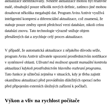
aktualizace identifikovány. Některé aktualizace mohou být relativně
malé, obsahující pouze několik nových definic, zatímco jiné mohou
dosahovat několika megabajtů dat. Program Avira Antivir využívá
inteligentní kompresi a diferenciální aktualizace, což znamená, že
stahuje pouze změny oproti předchozí verzi databáze, nikoli celou
databázi znovu. Tato technologie výrazně snižuje objem
přenášených dat a zrychluje celý proces aktualizace.
V případě, že automatická aktualizace z nějakého důvodu selže,
program Avira Antivir uživatele upozorní prostřednictvím notifikace
v systémové oblasti.
Uživatel má možnost spustit manuální kontrolu
aktualizací kdykoli prostřednictvím hlavního rozhraní programu
.
Tato funkce je užitečná zejména v situacích, kdy je třeba zajistit
okamžitou aktualizaci před prováděním důležitých operací nebo
před připojením externích úložných zařízení k počítači.
Výkon a vliv na rychlost počítače