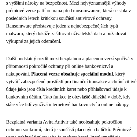
s vyššími nároky na bezpečnost. Mezi nejvýznamnější výhody
prémiové verze patří ochrana před ransomwarem, která se stala v
posledních letech kritickou součástí antivirové ochrany.
Ransomware představuje jeden z nejnebezpečnějších typů
malwaru, který dokáže zašifrovat uživatelská data a požadovat
výkupné za jejich odemčení.
Další podstatný rozdíl mezi bezplatnou a placenou verzí spočívá v
přítomnosti pokročilé ochrany při online bankovnictví a
nakupování.
Placená verze obsahuje speciální modul
, který
vytváří zabezpečené prostředí pro finanční transakce a chrání citlivé
údaje jako jsou čísla kreditních karet nebo přihlašovací údaje k
bankovním účtům. Tato funkce je obzvláště důležitá v době, kdy
stále více lidí využívá internetové bankovnictví a online nákupy.
Bezplatná varianta Avira Antivir také neobsahuje pokročilou
ochranu soukromí, která je součástí placených balíčků. Prémiové