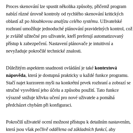
Proces skenování lze spustit několika způsoby, přičemž program
nabízí různé úrovně kontroly od rychlého skenování kritických
oblastí až po
hloubkovou analýzu celého systému
. Uživatelské
rozhraní umožňuje jednoduché plánování pravidelných kontrol, což
je zvláště užitečné pro uživatele, kteří preferují automatizovaný
přístup k zabezpečení. Nastavení plánovače je intuitivní a
nevyžaduje pokročilé technické znalosti.
Důležitým aspektem snadnosti ovládání je také
kontextová
nápověda
, která je dostupná prakticky u každé funkce programu.
Stačí najet kurzorem myši na konkrétní prvek rozhraní a zobrazí se
stručné vysvětlení jeho účelu a způsobu použití. Tato funkce
výrazně snižuje křivku učení pro nové uživatele a pomáhá
předcházet chybám při konfiguraci.
Pokročilí uživatelé ocení možnost přístupu k detailním nastavením,
která jsou však
pečlivě oddělena od základních funkcí
, aby