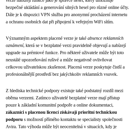
verze nabízejí funkce jako je správce hesel, který umožňuje
bezpečné ukládání a generování silných hesel pro různé online účty.
Dále je k dispozici VPN služba pro anonymní procházení internetu
a ochranu osobních dat při připojení k veřejným WiFi sítím.
Významným aspektem placené verze je také
absence reklamních
oznámení
, která se v bezplatné verzi pravidelně objevují a nabízejí
upgrade na prémiové funkce. Pro některé uživatele může být toto
neustálé upozorňování rušivé a může negativně ovlivňovat
celkovou uživatelskou zkušenost. Placená verze poskytuje čistší a
profesionálnější prostředí bez jakýchkoliv reklamních vsuvek.
Z hlediska technické podpory existuje také podstatný rozdíl mezi
oběma verzemi. Zatímco uživatelé bezplatné verze mají přístup
pouze k základní komunitní podpoře a online dokumentaci,
zákazníci s placenou licencí získávají prioritní technickou
podporu
s možností přímého kontaktu se specialisty společnosti
Avira. Tato výhoda může být neocenitelná v situacích, kdy je