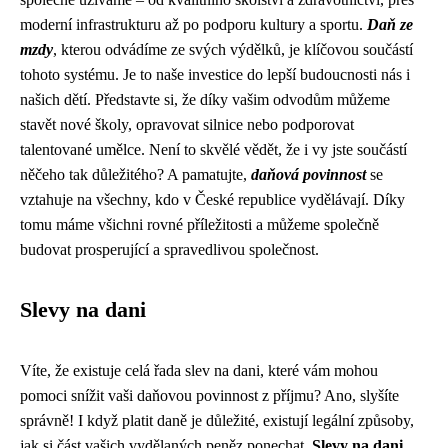
moderní infrastrukturu až po podporu kultury a sportu.
Daň ze
mzdy
, kterou odvádíme ze svých výdělků, je klíčovou součástí
tohoto systému. Je to naše investice do lepší budoucnosti nás i
našich dětí. Představte si, že díky vašim odvodům můžeme
stavět nové školy, opravovat silnice nebo podporovat
talentované umělce. Není to skvělé vědět, že i vy jste součástí
něčeho tak důležitého? A pamatujte,
daňová povinnost
se
vztahuje na všechny, kdo v České republice vydělávají. Díky
tomu máme všichni rovné příležitosti a můžeme společně
budovat prosperující a spravedlivou společnost.
Slevy na dani
Víte, že existuje celá řada slev na dani, které vám mohou
pomoci snížit vaši daňovou povinnost z příjmu? Ano, slyšíte
správně! I když platit daně je důležité, existují legální způsoby,
jak si část vašich vydělaných peněz ponechat.
Slevy na dani