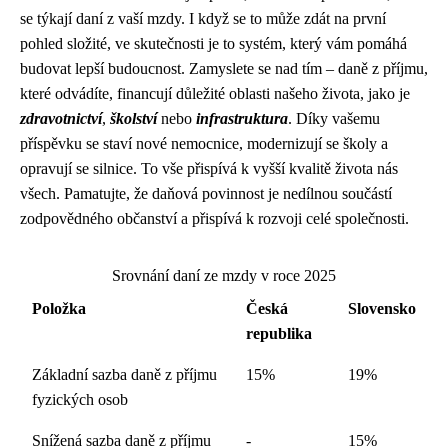
se týkají daní z vaší mzdy. I když se to může zdát na první
pohled složité, ve skutečnosti je to systém, který vám pomáhá
budovat lepší budoucnost. Zamyslete se nad tím – daně z příjmu,
které odvádíte, financují důležité oblasti našeho života, jako je
zdravotnictví
,
školství
nebo
infrastruktura
. Díky vašemu
příspěvku se staví nové nemocnice, modernizují se školy a
opravují se silnice. To vše přispívá k vyšší kvalitě života nás
všech. Pamatujte, že daňová povinnost je nedílnou součástí
zodpovědného občanství a přispívá k rozvoji celé společnosti.
Srovnání daní ze mzdy v roce 2025
Položka
Česká
Slovensko
republika
Základní sazba daně z příjmu
15%
19%
fyzických osob
Snížená sazba daně z příjmu
-
15%