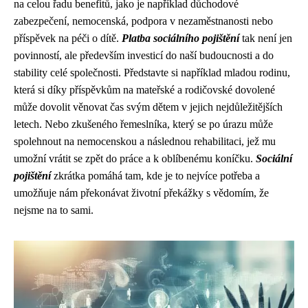
na celou řadu benefitů, jako je například důchodové
zabezpečení, nemocenská, podpora v nezaměstnanosti nebo
příspěvek na péči o dítě.
Platba sociálního pojištění
tak není jen
povinností, ale především investicí do naší budoucnosti a do
stability celé společnosti. Představte si například mladou rodinu,
která si díky příspěvkům na mateřské a rodičovské dovolené
může dovolit věnovat čas svým dětem v jejich nejdůležitějších
letech. Nebo zkušeného řemeslníka, který se po úrazu může
spolehnout na nemocenskou a následnou rehabilitaci, jež mu
umožní vrátit se zpět do práce a k oblíbenému koníčku.
Sociální
pojištění
zkrátka pomáhá tam, kde je to nejvíce potřeba a
umožňuje nám překonávat životní překážky s vědomím, že
nejsme na to sami.