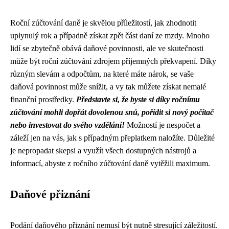
Roční zúčtování daně je skvělou příležitostí, jak zhodnotit
uplynulý rok a případně získat zpět část daní ze mzdy. Mnoho
lidí se zbytečně obává daňové povinnosti, ale ve skutečnosti
může být roční zúčtování zdrojem příjemných překvapení. Díky
různým slevám a odpočtům, na které máte nárok, se vaše
daňová povinnost může snížit, a vy tak můžete získat nemalé
finanční prostředky.
Představte si, že byste si díky ročnímu
zúčtování mohli dopřát dovolenou snů, pořídit si nový počítač
nebo investovat do svého vzdělání!
Možností je nespočet a
záleží jen na vás, jak s případným přeplatkem naložíte. Důležité
je nepropadat skepsi a využít všech dostupných nástrojů a
informací, abyste z ročního zúčtování daně vytěžili maximum.
Daňové přiznání
Podání daňového přiznání nemusí být nutně stresující záležitostí.