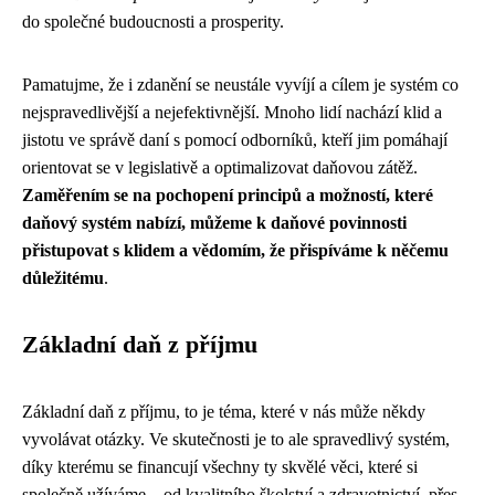
do společné budoucnosti a prosperity.
Pamatujme, že i zdanění se neustále vyvíjí a cílem je systém co
nejspravedlivější a nejefektivnější. Mnoho lidí nachází klid a
jistotu ve správě daní s pomocí odborníků, kteří jim pomáhají
orientovat se v legislativě a optimalizovat daňovou zátěž.
Zaměřením se na pochopení principů a možností, které
daňový systém nabízí, můžeme k daňové povinnosti
přistupovat s klidem a vědomím, že přispíváme k něčemu
důležitému
.
Základní daň z příjmu
Základní daň z příjmu, to je téma, které v nás může někdy
vyvolávat otázky. Ve skutečnosti je to ale spravedlivý systém,
díky kterému se financují všechny ty skvělé věci, které si
společně užíváme – od kvalitního školství a zdravotnictví, přes