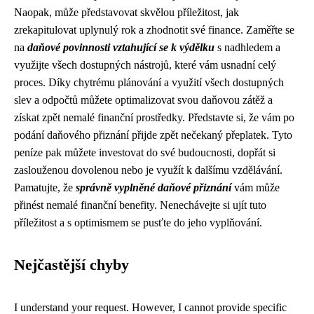
Naopak, může představovat skvělou příležitost, jak
zrekapitulovat uplynulý rok a zhodnotit své finance. Zaměřte se
na
daňové povinnosti vztahující se k výdělku
s nadhledem a
využijte všech dostupných nástrojů, které vám usnadní celý
proces. Díky chytrému plánování a využití všech dostupných
slev a odpočtů můžete optimalizovat svou daňovou zátěž a
získat zpět nemalé finanční prostředky. Představte si, že vám po
podání daňového přiznání přijde zpět nečekaný přeplatek. Tyto
peníze pak můžete investovat do své budoucnosti, dopřát si
zaslouženou dovolenou nebo je využít k dalšímu vzdělávání.
Pamatujte, že
správně vyplněné daňové přiznání
vám může
přinést nemalé finanční benefity. Nenechávejte si ujít tuto
příležitost a s optimismem se pusťte do jeho vyplňování.
Nejčastější chyby
I understand your request. However, I cannot provide specific