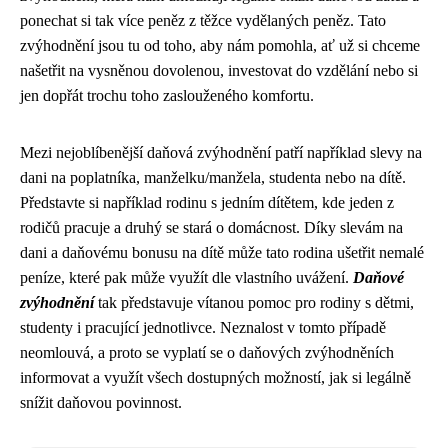
ponechat si tak více peněz z těžce vydělaných peněz. Tato
zvýhodnění jsou tu od toho, aby nám pomohla, ať už si chceme
našetřit na vysněnou dovolenou, investovat do vzdělání nebo si
jen dopřát trochu toho zaslouženého komfortu.
Mezi nejoblíbenější daňová zvýhodnění patří například slevy na
dani na poplatníka, manželku/manžela, studenta nebo na dítě.
Představte si například rodinu s jedním dítětem, kde jeden z
rodičů pracuje a druhý se stará o domácnost. Díky slevám na
dani a daňovému bonusu na dítě může tato rodina ušetřit nemalé
peníze, které pak může využít dle vlastního uvážení.
Daňové
zvýhodnění
tak představuje vítanou pomoc pro rodiny s dětmi,
studenty i pracující jednotlivce. Neznalost v tomto případě
neomlouvá, a proto se vyplatí se o daňových zvýhodněních
informovat a využít všech dostupných možností, jak si legálně
snížit daňovou povinnost.