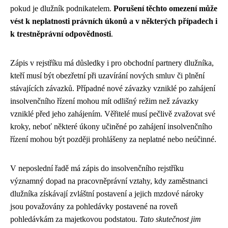
pokud je dlužník podnikatelem.
Porušení těchto omezení může
vést k neplatnosti právních úkonů a v některých případech i
k trestněprávní odpovědnosti
.
Zápis v rejstříku má důsledky i pro obchodní partnery dlužníka,
kteří musí být obezřetní při uzavírání nových smluv či plnění
stávajících závazků. Případné nové závazky vzniklé po zahájení
insolvenčního řízení mohou mít odlišný režim než závazky
vzniklé před jeho zahájením. Věřitelé musí pečlivě zvažovat své
kroky, neboť některé úkony učiněné po zahájení insolvenčního
řízení mohou být později prohlášeny za neplatné nebo neúčinné.
V neposlední řadě má zápis do insolvenčního rejstříku
významný dopad na pracovněprávní vztahy, kdy zaměstnanci
dlužníka získávají zvláštní postavení a jejich mzdové nároky
jsou považovány za pohledávky postavené na roveň
pohledávkám za majetkovou podstatou.
Tato skutečnost jim