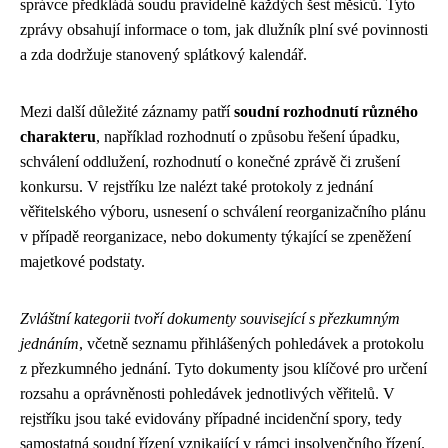
správce předkládá soudu pravidelně každých šest měsíců. Tyto
zprávy obsahují informace o tom, jak dlužník plní své povinnosti
a zda dodržuje stanovený splátkový kalendář.
Mezi další důležité záznamy patří
soudní rozhodnutí různého
charakteru
, například rozhodnutí o způsobu řešení úpadku,
schválení oddlužení, rozhodnutí o konečné zprávě či zrušení
konkursu. V rejstříku lze nalézt také protokoly z jednání
věřitelského výboru, usnesení o schválení reorganizačního plánu
v případě reorganizace, nebo dokumenty týkající se zpeněžení
majetkové podstaty.
Zvláštní kategorii tvoří dokumenty související s přezkumným
jednáním
, včetně seznamu přihlášených pohledávek a protokolu
z přezkumného jednání. Tyto dokumenty jsou klíčové pro určení
rozsahu a oprávněnosti pohledávek jednotlivých věřitelů. V
rejstříku jsou také evidovány případné incidenční spory, tedy
samostatná soudní řízení vznikající v rámci insolvenčního řízení.