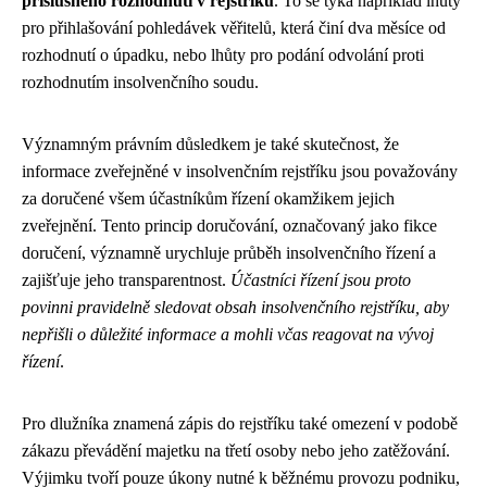
příslušného rozhodnutí v rejstříku
. To se týká například lhůty
pro přihlašování pohledávek věřitelů, která činí dva měsíce od
rozhodnutí o úpadku, nebo lhůty pro podání odvolání proti
rozhodnutím insolvenčního soudu.
Významným právním důsledkem je také skutečnost, že
informace zveřejněné v insolvenčním rejstříku jsou považovány
za doručené všem účastníkům řízení okamžikem jejich
zveřejnění. Tento princip doručování, označovaný jako fikce
doručení, významně urychluje průběh insolvenčního řízení a
zajišťuje jeho transparentnost.
Účastníci řízení jsou proto
povinni pravidelně sledovat obsah insolvenčního rejstříku, aby
nepřišli o důležité informace a mohli včas reagovat na vývoj
řízení
.
Pro dlužníka znamená zápis do rejstříku také omezení v podobě
zákazu převádění majetku na třetí osoby nebo jeho zatěžování.
Výjimku tvoří pouze úkony nutné k běžnému provozu podniku,