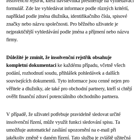
insolvenční rejstřík
, která návštěvníka přesměruje na vyhledávací
formulář. Zde lze vyhledávat informace podle různých kritérií,
například podle jména dlužníka, identifikačního čísla, spisové
značky nebo názvu společnosti. Pro běžného uživatele je
nejpraktičtější vyhledávání podle jména a příjmení nebo názvu
firmy.
Důležité je zmínit, že insolvenční rejstřík obsahuje
kompletní dokumentaci
ke každému případu, včetně všech
podání, rozhodnutí soudu, přihlášek pohledávek a dalších
souvisejících dokumentů. Tyto informace jsou cenné nejen pro
věřitele a dlužníky, ale také pro obchodní partnery, kteří si chtějí
ověřit finanční zdraví potenciálního obchodního partnera.
V případě, že uživatel potřebuje pravidelně sledovat určité
insolvenční řízení, může využít funkci sledování spisu. Ta
umožňuje automatické zasílání upozornění na e-mail při
jakékoliv změně v daném řízení. Tato služba je zvláště užitečná