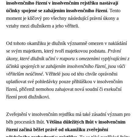
insolvenčního řízení v insolvenčním rejstříku nastávají
účinky spojené se zahájením insolvenčního řízení
. Tento
moment je klíčový pro všechny následující právní úkony a
vztahy mezi dlužníkem a jeho věřiteli.
Od tohoto okamžiku je dlužník významně omezen v nakládání
se svým majetkem, který tvoří majetkovou podstatu.
Právní
úkony, které dlužník učiní v rozporu s omezeními vyplývajícími z
účinků spojených se zahájením insolvenčního řízení, jsou vůči
věřitelům neúčinné
. Věřitelé jsou od této chvíle oprávněni
uplatňovat své pohledávky pouze přihláškou v insolvenčním
řízení, přičemž nemohou zahajovat nová soudní či exekuční
řízení proti dlužníkovi.
Zveřejnění v insolvenčním rejstříku má také zásadní význam pro
běh procesních lhůt.
Většina důležitých lhůt v insolvenčním
řízení začíná běžet právě od okamžiku zveřejnění