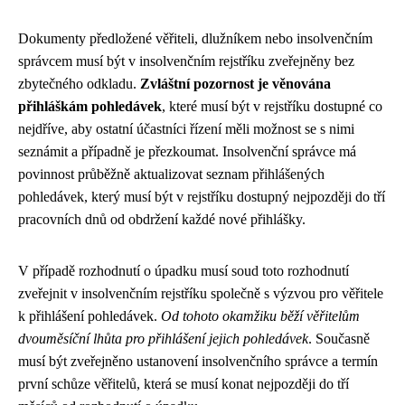
Dokumenty předložené věřiteli, dlužníkem nebo insolvenčním
správcem musí být v insolvenčním rejstříku zveřejněny bez
zbytečného odkladu.
Zvláštní pozornost je věnována
přihláškám pohledávek
, které musí být v rejstříku dostupné co
nejdříve, aby ostatní účastníci řízení měli možnost se s nimi
seznámit a případně je přezkoumat. Insolvenční správce má
povinnost průběžně aktualizovat seznam přihlášených
pohledávek, který musí být v rejstříku dostupný nejpozději do tří
pracovních dnů od obdržení každé nové přihlášky.
V případě rozhodnutí o úpadku musí soud toto rozhodnutí
zveřejnit v insolvenčním rejstříku společně s výzvou pro věřitele
k přihlášení pohledávek.
Od tohoto okamžiku běží věřitelům
dvouměsíční lhůta pro přihlášení jejich pohledávek
. Současně
musí být zveřejněno ustanovení insolvenčního správce a termín
první schůze věřitelů, která se musí konat nejpozději do tří