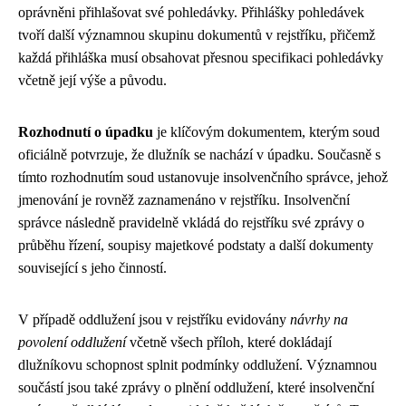
oprávněni přihlašovat své pohledávky. Přihlášky pohledávek
tvoří další významnou skupinu dokumentů v rejstříku, přičemž
každá přihláška musí obsahovat přesnou specifikaci pohledávky
včetně její výše a původu.
Rozhodnutí o úpadku
je klíčovým dokumentem, kterým soud
oficiálně potvrzuje, že dlužník se nachází v úpadku. Současně s
tímto rozhodnutím soud ustanovuje insolvenčního správce, jehož
jmenování je rovněž zaznamenáno v rejstříku. Insolvenční
správce následně pravidelně vkládá do rejstříku své zprávy o
průběhu řízení, soupisy majetkové podstaty a další dokumenty
související s jeho činností.
V případě oddlužení jsou v rejstříku evidovány
návrhy na
povolení oddlužení
včetně všech příloh, které dokládají
dlužníkovu schopnost splnit podmínky oddlužení. Významnou
součástí jsou také zprávy o plnění oddlužení, které insolvenční