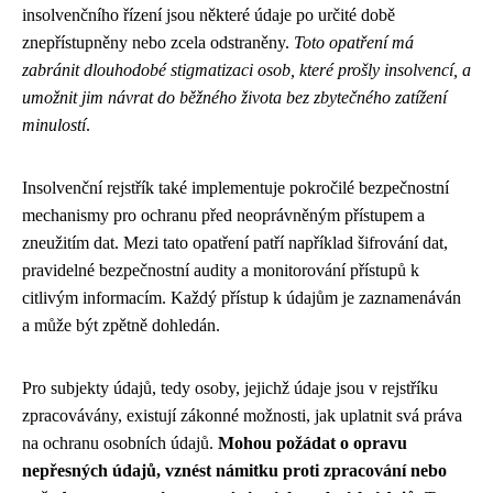
insolvenčního řízení jsou některé údaje po určité době
znepřístupněny nebo zcela odstraněny.
Toto opatření má
zabránit dlouhodobé stigmatizaci osob, které prošly insolvencí, a
umožnit jim návrat do běžného života bez zbytečného zatížení
minulostí
.
Insolvenční rejstřík také implementuje pokročilé bezpečnostní
mechanismy pro ochranu před neoprávněným přístupem a
zneužitím dat. Mezi tato opatření patří například šifrování dat,
pravidelné bezpečnostní audity a monitorování přístupů k
citlivým informacím. Každý přístup k údajům je zaznamenáván
a může být zpětně dohledán.
Pro subjekty údajů, tedy osoby, jejichž údaje jsou v rejstříku
zpracovávány, existují zákonné možnosti, jak uplatnit svá práva
na ochranu osobních údajů.
Mohou požádat o opravu
nepřesných údajů, vznést námitku proti zpracování nebo