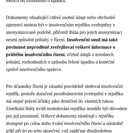
měsíců od rozhodnutí o úpadku.
Dokumenty obsahující citlivé osobní údaje nebo obchodní
tajemství mohou být v insolvenčním rejstříku zveřejněny v
anonymizované podobě, přičemž lhůta pro jejich anonymizaci
nesmí způsobit průtahy v řízení.
Insolvenční soud má také
povinnost neprodleně zveřejňovat veškeré informace o
průběhu insolvenčního řízení
, včetně údajů o termínech
jednání, rozhodnutích o způsobu řešení úpadku a konečné
zprávě insolvenčního správce.
Pro účastníky řízení je zásadní pravidelně sledovat insolvenční
rejstřík, protože doručení prostřednictvím zveřejnění v rejstříku
má stejné právní účinky jako doručení do vlastních rukou.
Zmeškání lhůty kvůli nesledování rejstříku nemůže být důvodem
pro její prominutí.
Veškeré dokumenty zůstávají v rejstříku
dostupné po celou dobu trvání insolvenčního řízení a následně
ještě pět let po jeho skončení
, což zajišťuje dlouhodobou