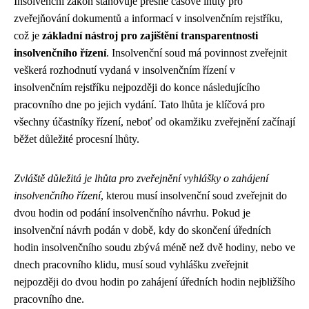
Insolvenční zákon stanovuje přesné časové lhůty pro
zveřejňování dokumentů a informací v insolvenčním rejstříku,
což je
základní nástroj pro zajištění transparentnosti
insolvenčního řízení
. Insolvenční soud má povinnost zveřejnit
veškerá rozhodnutí vydaná v insolvenčním řízení v
insolvenčním rejstříku nejpozději do konce následujícího
pracovního dne po jejich vydání. Tato lhůta je klíčová pro
všechny účastníky řízení, neboť od okamžiku zveřejnění začínají
běžet důležité procesní lhůty.
Zvláště důležitá je lhůta pro zveřejnění vyhlášky o zahájení
insolvenčního řízení
, kterou musí insolvenční soud zveřejnit do
dvou hodin od podání insolvenčního návrhu. Pokud je
insolvenční návrh podán v době, kdy do skončení úředních
hodin insolvenčního soudu zbývá méně než dvě hodiny, nebo ve
dnech pracovního klidu, musí soud vyhlášku zveřejnit
nejpozději do dvou hodin po zahájení úředních hodin nejbližšího
pracovního dne.