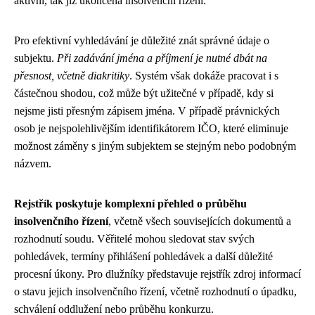
aktivní, tak již ukončená insolvenční řízení.
Pro efektivní vyhledávání je důležité znát správné údaje o
subjektu.
Při zadávání jména a příjmení je nutné dbát na
přesnost, včetně diakritiky
. Systém však dokáže pracovat i s
částečnou shodou, což může být užitečné v případě, kdy si
nejsme jisti přesným zápisem jména. V případě právnických
osob je nejspolehlivějším identifikátorem IČO, které eliminuje
možnost záměny s jiným subjektem se stejným nebo podobným
názvem.
Rejstřík poskytuje komplexní přehled o průběhu
insolvenčního řízení
, včetně všech souvisejících dokumentů a
rozhodnutí soudu. Věřitelé mohou sledovat stav svých
pohledávek, termíny přihlášení pohledávek a další důležité
procesní úkony. Pro dlužníky představuje rejstřík zdroj informací
o stavu jejich insolvenčního řízení, včetně rozhodnutí o úpadku,
schválení oddlužení nebo průběhu konkurzu.