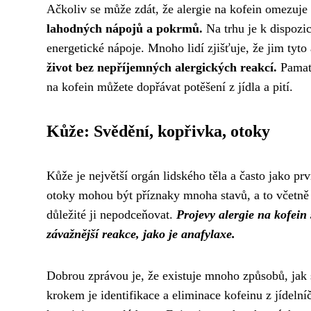
Ačkoliv se může zdát, že alergie na kofein omezuje
lahodných nápojů a pokrmů.
Na trhu je k dispozic
energetické nápoje. Mnoho lidí zjišťuje, že jim tyto
život bez nepříjemných alergických reakcí.
Pamatu
na kofein můžete dopřávat potěšení z jídla a pití.
Kůže: Svědění, kopřivka, otoky
Kůže je největší orgán lidského těla a často jako pr
otoky mohou být příznaky mnoha stavů, a to včetně al
důležité ji nepodceňovat.
Projevy alergie na kofein 
závažnější reakce, jako je anafylaxe.
Dobrou zprávou je, že existuje mnoho způsobů, jak s
krokem je identifikace a eliminace kofeinu z jídelní