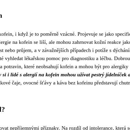
h
ofein, i když je to poměrně vzácné. Projevuje se jako specifi
ergie na kofein se liší, ale mohou zahrnovat kožní reakce jak
st nebo průjem, a v závažnějších případech i potíže s dýchán
ité vyhledat lékařskou pomoc pro diagnostiku a léčbu. Dobrou
 a potravin, které neobsahují kofein a mohou být pro alergiky
 si i lidé s alergií na kofein mohou užívat pestrý jídelníček 
kové čaje, ovocné šťávy a káva bez kofeinu představují chut
l?
ovat nepříjemnými příznaky. Na rozdíl od intolerance, která s