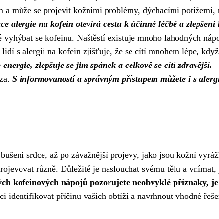
tém a může se projevit kožními problémy, dýchacími potížemi,
ce alergie na kofein otevírá cestu k účinné léčbě a zlepšení 
é vyhýbat se kofeinu. Naštěstí existuje mnoho lahodných nápo
lidí s alergií na kofein zjišťuje, že se cítí mnohem lépe, když
 energie, zlepšuje se jim spánek a celkově se cítí zdravější.
óza.
S informovaností a správným přístupem můžete i s alergií
bušení srdce, až po závažnější projevy, jako jsou kožní vyrá
rojevovat různě. Důležité je naslouchat svému tělu a vnímat, 
ch kofeinových nápojů pozorujete neobvyklé příznaky, je
identifikovat příčinu vašich obtíží a navrhnout vhodné řeše