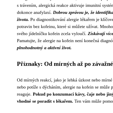
s trávením, alergická reakce aktivuje imunitní sys
dokonce anafylaxí.
Dobrou zprávou je, že identifika
života.
Po diagnostikování alergie lékařem je klíčov
potravin bez kofeinu, které si můžete užívat. Mnoho 
svého jídelníčku kofein zcela vyloučí.
Získávají více
Pamatujte, že alergie na kofein není konečná diagn
plnohodnotný a aktivní život.
Příznaky: Od mírných až po závažné
Od mírných reakcí, jako je lehká úzkost nebo mírné 
nebo potíže s dýcháním, alergie na kofein se může p
reaguje.
Pokud po konzumaci kávy, čaje nebo jiný
vhodné se poradit s lékařem.
Ten vám může pomoci 