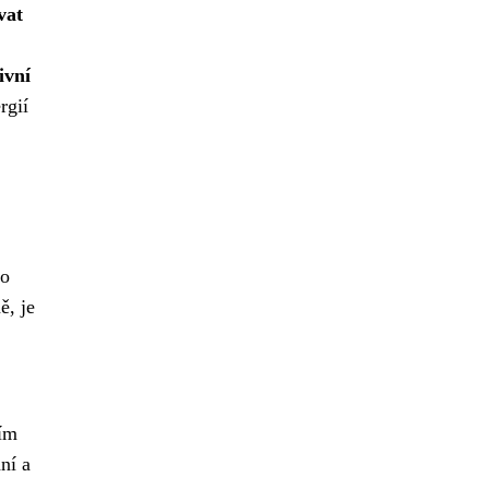
vat
ivní
rgií
bo
ě, je
ním
ní a