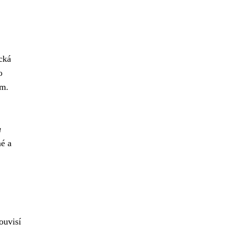
cká
o
ím.
a
né a
ouvisí