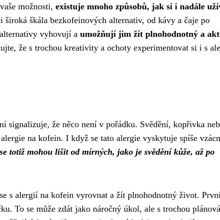
 vaše možnosti,
existuje mnoho způsobů, jak si i nadále uží
i široká škála bezkofeinových alternativ, od kávy a čaje po
 alternativy vyhovují a
umožňují jim žít plnohodnotný a akt
jte, že s trochou kreativity a ochoty experimentovat si i s ale
vní signalizuje, že něco není v pořádku. Svědění, kopřivka ne
ergie na kofein. I když se tato alergie vyskytuje spíše vzácn
se totiž mohou lišit od mírných, jako je svědění kůže, až po
e s alergií na kofein vyrovnat a žít plnohodnotný život. Prv
čku. To se může zdát jako náročný úkol, ale s trochou plánová