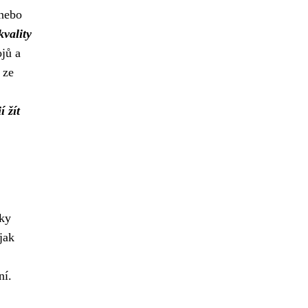
 nebo
kvality
jů a
 ze
 žít
žky
jak
ní.