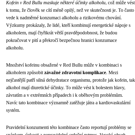
Kofein v Red Bullu maskuje některé účinky alkoholu
, což může vést
k tomu, že člověk se cítí méně opilý, než ve skutečnosti je. To často
vede k nadměrné konzumaci alkoholu a rizikovému chování.
Výzkumy prokázaly, že lidé, kteří kombinují energetické nápoje s
alkoholem, mají čtyřikrát větší pravděpodobnost, že budou
pokračovat v pití a překročí bezpečnou hranici konzumace
alkoholu.
Množství kofeinu obsažené v Red Bullu může v kombinaci s
alkoholem způsobit
závažné zdravotní komplikace
. Mezi
nejčastější patří silná dehydratace organismu, protože jak kofein, tak
alkohol mají diuretické účinky. To může vést k bolestem hlavy,
závratím a v extrémních případech i k oběhovým problémům.
Navíc tato kombinace významně zatěžuje játra a kardiovaskulární
systém.
Pravidelní konzumenti této kombinace často reportují problémy se
spánkem, úzkosti a nepravidelný srdeční rytmus.
Vysoký obsah