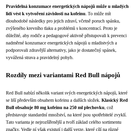
Pravidelná konzumace energetických nápojů může u mladých
lidí vést k vytvoření závislosti na kofeinu
. To může mít
dlouhodobé následky pro jejich zdraví, včetně poruch spánku,
zvýšeného krevního tlaku a problémů s koncentrací. Proto je
důležité, aby rodiče a pedagogové aktivně přistupovali k prevenci
nadměrné konzumace energetických nápojů u mladistvých a
podporovali zdravější alternativy, jako je dostatečný spánek,
vyvážená strava a pravidelný pohyb.
Rozdíly mezi variantami Red Bull nápojů
Red Bull nabízí několik variant svých energetických nápojů, které
se liší především obsahem kofeinu a dalších složek.
Klasický Red
Bull obsahuje 80 mg kofeinu na 250 ml plechovku
, což
představuje standardní množství, na které jsou spotřebitelé zvyklí.
Tato varianta je nejrozšířenější a tvoří základ celého sortimentu
značky. Vedle ní však existují i další verze, které cílí na různé