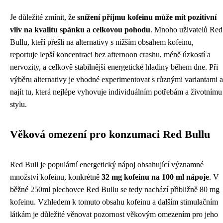
Je důležité zmínit, že
snížení příjmu kofeinu může mít pozitivní
vliv na kvalitu spánku a celkovou pohodu
. Mnoho uživatelů Red
Bullu, kteří přešli na alternativy s nižším obsahem kofeinu,
reportuje lepší koncentraci bez afternoon crashu, méně úzkostí a
nervozity, a celkově stabilnější energetické hladiny během dne. Při
výběru alternativy je vhodné experimentovat s různými variantami a
najít tu, která nejlépe vyhovuje individuálním potřebám a životnímu
stylu.
Věková omezení pro konzumaci Red Bullu
Red Bull je populární energetický nápoj obsahující významné
množství kofeinu, konkrétně
32 mg kofeinu na 100 ml nápoje
. V
běžné 250ml plechovce Red Bullu se tedy nachází přibližně 80 mg
kofeinu. Vzhledem k tomuto obsahu kofeinu a dalším stimulačním
látkám je důležité věnovat pozornost věkovým omezením pro jeho