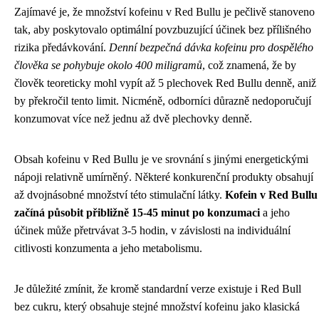
Zajímavé je, že množství kofeinu v Red Bullu je pečlivě stanoveno
tak, aby poskytovalo optimální povzbuzující účinek bez přílišného
rizika předávkování.
Denní bezpečná dávka kofeinu pro dospělého
člověka se pohybuje okolo 400 miligramů
, což znamená, že by
člověk teoreticky mohl vypít až 5 plechovek Red Bullu denně, aniž
by překročil tento limit. Nicméně, odborníci důrazně nedoporučují
konzumovat více než jednu až dvě plechovky denně.
Obsah kofeinu v Red Bullu je ve srovnání s jinými energetickými
nápoji relativně umírněný. Některé konkurenční produkty obsahují
až dvojnásobné množství této stimulační látky.
Kofein v Red Bullu
začíná působit přibližně 15-45 minut po konzumaci
a jeho
účinek může přetrvávat 3-5 hodin, v závislosti na individuální
citlivosti konzumenta a jeho metabolismu.
Je důležité zmínit, že kromě standardní verze existuje i Red Bull
bez cukru, který obsahuje stejné množství kofeinu jako klasická