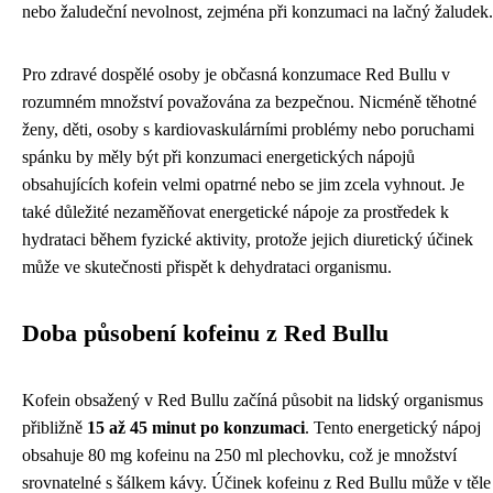
nebo žaludeční nevolnost, zejména při konzumaci na lačný žaludek.
Pro zdravé dospělé osoby je občasná konzumace Red Bullu v
rozumném množství považována za bezpečnou. Nicméně těhotné
ženy, děti, osoby s kardiovaskulárními problémy nebo poruchami
spánku by měly být při konzumaci energetických nápojů
obsahujících kofein velmi opatrné nebo se jim zcela vyhnout. Je
také důležité nezaměňovat energetické nápoje za prostředek k
hydrataci během fyzické aktivity, protože jejich diuretický účinek
může ve skutečnosti přispět k dehydrataci organismu.
Doba působení kofeinu z Red Bullu
Kofein obsažený v Red Bullu začíná působit na lidský organismus
přibližně
15 až 45 minut po konzumaci
. Tento energetický nápoj
obsahuje 80 mg kofeinu na 250 ml plechovku, což je množství
srovnatelné s šálkem kávy. Účinek kofeinu z Red Bullu může v těle