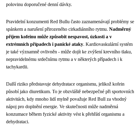
polovinu doporučené denní dávky.
Pravidelní konzumenti Red Bullu často zaznamenávají problémy se
spánkem a narušení přirozeného cirkadiánního rytmu.
Nadměrný
příjem kofeinu může způsobit nespavost, úzkosti a v
extrémních případech i panické ataky
. Kardiovaskulární systém
je také významně ovlivněn - může dojít ke zvýšení krevního tlaku,
nepravidelnému srdečnímu rytmu a v některých případech i k
tachykardii.
Další riziko představuje dehydratace organismu, jelikož kofein
působí jako diuretikum. To je obzvláště nebezpečné při sportovních
aktivitách, kdy mnoho lidí mylně považuje Red Bull za vhodný
nápoj pro doplnění energie. Ve skutečnosti může nadměrná
konzumace během fyzické aktivity vést k přehřátí organismu a
dehydrataci.