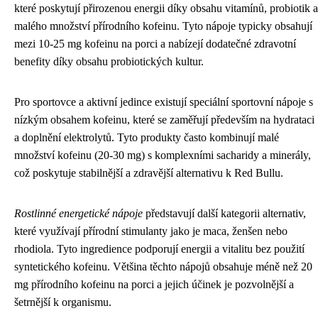
které poskytují přirozenou energii díky obsahu vitamínů, probiotik a
malého množství přírodního kofeinu. Tyto nápoje typicky obsahují
mezi 10-25 mg kofeinu na porci a nabízejí dodatečné zdravotní
benefity díky obsahu probiotických kultur.
Pro sportovce a aktivní jedince existují speciální sportovní nápoje s
nízkým obsahem kofeinu, které se zaměřují především na hydrataci
a doplnění elektrolytů. Tyto produkty často kombinují malé
množství kofeinu (20-30 mg) s komplexními sacharidy a minerály,
což poskytuje stabilnější a zdravější alternativu k Red Bullu.
Rostlinné energetické nápoje
představují další kategorii alternativ,
které využívají přírodní stimulanty jako je maca, ženšen nebo
rhodiola. Tyto ingredience podporují energii a vitalitu bez použití
syntetického kofeinu. Většina těchto nápojů obsahuje méně než 20
mg přírodního kofeinu na porci a jejich účinek je pozvolnější a
šetrnější k organismu.