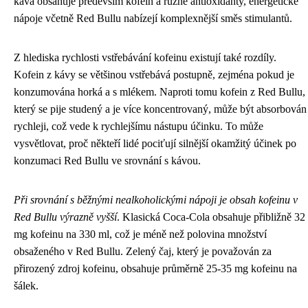
káva obsahuje především kofein a různé antioxidanty, energetické
nápoje včetně Red Bullu nabízejí komplexnější směs stimulantů.
Z hlediska rychlosti vstřebávání kofeinu existují také rozdíly.
Kofein z kávy se většinou vstřebává postupně, zejména pokud je
konzumována horká a s mlékem. Naproti tomu kofein z Red Bullu,
který se pije studený a je více koncentrovaný, může být absorbován
rychleji, což vede k rychlejšímu nástupu účinku. To může
vysvětlovat, proč někteří lidé pociťují silnější okamžitý účinek po
konzumaci Red Bullu ve srovnání s kávou.
Při srovnání s běžnými nealkoholickými nápoji je obsah kofeinu v
Red Bullu výrazně vyšší
. Klasická Coca-Cola obsahuje přibližně 32
mg kofeinu na 330 ml, což je méně než polovina množství
obsaženého v Red Bullu. Zelený čaj, který je považován za
přirozený zdroj kofeinu, obsahuje průměrně 25-35 mg kofeinu na
šálek.