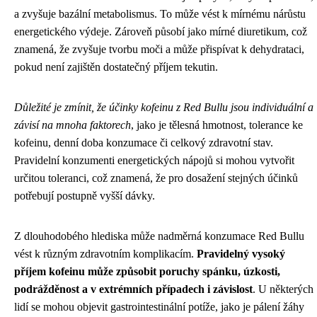
a zvyšuje bazální metabolismus. To může vést k mírnému nárůstu
energetického výdeje. Zároveň působí jako mírné diuretikum, což
znamená, že zvyšuje tvorbu moči a může přispívat k dehydrataci,
pokud není zajištěn dostatečný příjem tekutin.
Důležité je zmínit, že účinky kofeinu z Red Bullu jsou individuální a
závisí na mnoha faktorech
, jako je tělesná hmotnost, tolerance ke
kofeinu, denní doba konzumace či celkový zdravotní stav.
Pravidelní konzumenti energetických nápojů si mohou vytvořit
určitou toleranci, což znamená, že pro dosažení stejných účinků
potřebují postupně vyšší dávky.
Z dlouhodobého hlediska může nadměrná konzumace Red Bullu
vést k různým zdravotním komplikacím.
Pravidelný vysoký
příjem kofeinu může způsobit poruchy spánku, úzkosti,
podrážděnost a v extrémních případech i závislost
. U některých
lidí se mohou objevit gastrointestinální potíže, jako je pálení žáhy