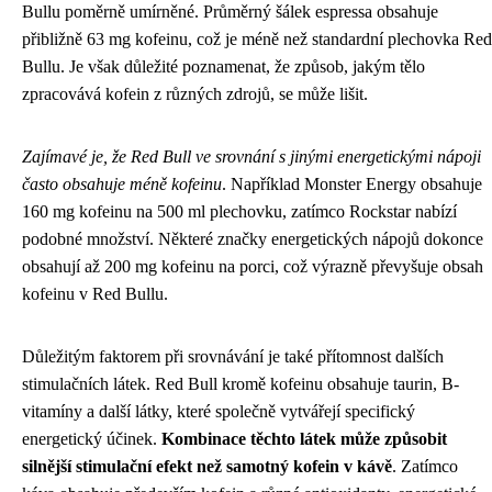
Bullu poměrně umírněné. Průměrný šálek espressa obsahuje
přibližně 63 mg kofeinu, což je méně než standardní plechovka Red
Bullu. Je však důležité poznamenat, že způsob, jakým tělo
zpracovává kofein z různých zdrojů, se může lišit.
Zajímavé je, že Red Bull ve srovnání s jinými energetickými nápoji
často obsahuje méně kofeinu
. Například Monster Energy obsahuje
160 mg kofeinu na 500 ml plechovku, zatímco Rockstar nabízí
podobné množství. Některé značky energetických nápojů dokonce
obsahují až 200 mg kofeinu na porci, což výrazně převyšuje obsah
kofeinu v Red Bullu.
Důležitým faktorem při srovnávání je také přítomnost dalších
stimulačních látek. Red Bull kromě kofeinu obsahuje taurin, B-
vitamíny a další látky, které společně vytvářejí specifický
energetický účinek.
Kombinace těchto látek může způsobit
silnější stimulační efekt než samotný kofein v kávě
. Zatímco