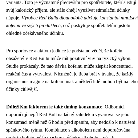
varianta. Toto je významné především pro spotřebitele, kteří sledují
svůj kalorický příjem, ale stále chtějí využívat stimulační účinky
nápoje.
Výrobce Red Bullu dlouhodobě udržuje konstantní množství
kofeinu ve svých produktech
, což poskytuje spotřebitelům jistotu
ohledně očekávaného účinku.
Pro sportovce a aktivní jedince je podstatné vědět, že kofein
obsažený v Red Bullu může mít pozitivní vliv na fyzický výkon.
Studie prokázaly, že tato dávka kofeinu může zlepšit koncentraci,
reakční čas a vytrvalost. Nicméně, je třeba brát v úvahu, že každý
organismus reaguje na kofein jinak a někteří lidé mohou být na jeho
účinky citlivější.
Důležitým faktorem je také timing konzumace
. Odborníci
doporučují nepít Red Bull na lačný žaludek a vyvarovat se jeho
konzumaci méně než 6 hodin před spaním, aby nedošlo k narušení
spánkového rytmu. Kombinace s alkoholem není doporučována,
protože kofein může maskovat účinky alkoholu a vést k