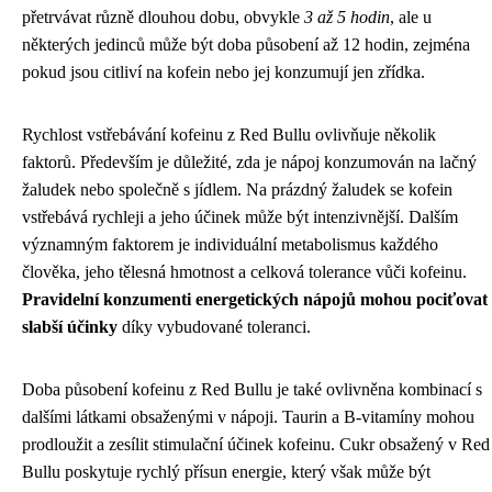
přetrvávat různě dlouhou dobu, obvykle
3 až 5 hodin
, ale u
některých jedinců může být doba působení až 12 hodin, zejména
pokud jsou citliví na kofein nebo jej konzumují jen zřídka.
Rychlost vstřebávání kofeinu z Red Bullu ovlivňuje několik
faktorů. Především je důležité, zda je nápoj konzumován na lačný
žaludek nebo společně s jídlem. Na prázdný žaludek se kofein
vstřebává rychleji a jeho účinek může být intenzivnější. Dalším
významným faktorem je individuální metabolismus každého
člověka, jeho tělesná hmotnost a celková tolerance vůči kofeinu.
Pravidelní konzumenti energetických nápojů mohou pociťovat
slabší účinky
díky vybudované toleranci.
Doba působení kofeinu z Red Bullu je také ovlivněna kombinací s
dalšími látkami obsaženými v nápoji. Taurin a B-vitamíny mohou
prodloužit a zesílit stimulační účinek kofeinu. Cukr obsažený v Red
Bullu poskytuje rychlý přísun energie, který však může být