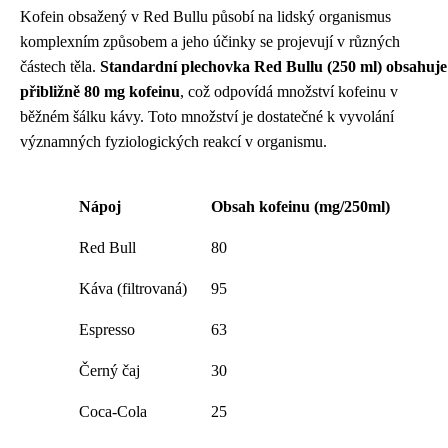
Kofein obsažený v Red Bullu působí na lidský organismus
komplexním způsobem a jeho účinky se projevují v různých
částech těla.
Standardní plechovka Red Bullu (250 ml) obsahuje
přibližně 80 mg kofeinu
, což odpovídá množství kofeinu v
běžném šálku kávy. Toto množství je dostatečné k vyvolání
významných fyziologických reakcí v organismu.
Nápoj
Obsah kofeinu (mg/250ml)
Red Bull
80
Káva (filtrovaná)
95
Espresso
63
Černý čaj
30
Coca-Cola
25