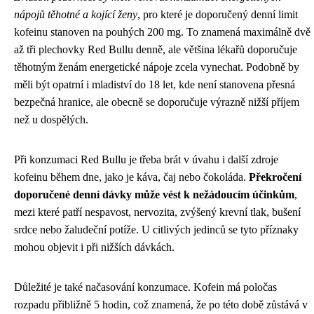
nápojů těhotné a kojící ženy
, pro které je doporučený denní limit
kofeinu stanoven na pouhých 200 mg. To znamená maximálně dvě
až tři plechovky Red Bullu denně, ale většina lékařů doporučuje
těhotným ženám energetické nápoje zcela vynechat. Podobně by
měli být opatrní i mladiství do 18 let, kde není stanovena přesná
bezpečná hranice, ale obecně se doporučuje výrazně nižší příjem
než u dospělých.
Při konzumaci Red Bullu je třeba brát v úvahu i další zdroje
kofeinu během dne, jako je káva, čaj nebo čokoláda.
Překročení
doporučené denní dávky může vést k nežádoucím účinkům
,
mezi které patří nespavost, nervozita, zvýšený krevní tlak, bušení
srdce nebo žaludeční potíže. U citlivých jedinců se tyto příznaky
mohou objevit i při nižších dávkách.
Důležité je také načasování konzumace. Kofein má poločas
rozpadu přibližně 5 hodin, což znamená, že po této době zůstává v