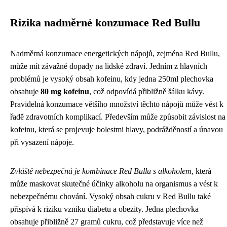
Rizika nadměrné konzumace Red Bullu
Nadměrná konzumace energetických nápojů, zejména Red Bullu,
může mít závažné dopady na lidské zdraví. Jedním z hlavních
problémů je vysoký obsah kofeinu, kdy jedna 250ml plechovka
obsahuje
80 mg kofeinu
, což odpovídá přibližně šálku kávy.
Pravidelná konzumace většího množství těchto nápojů může vést k
řadě zdravotních komplikací. Především může způsobit závislost na
kofeinu, která se projevuje bolestmi hlavy, podrážděností a únavou
při vysazení nápoje.
Zvláště nebezpečná je kombinace Red Bullu s alkoholem
, která
může maskovat skutečné účinky alkoholu na organismus a vést k
nebezpečnému chování. Vysoký obsah cukru v Red Bullu také
přispívá k riziku vzniku diabetu a obezity. Jedna plechovka
obsahuje přibližně 27 gramů cukru, což představuje více než