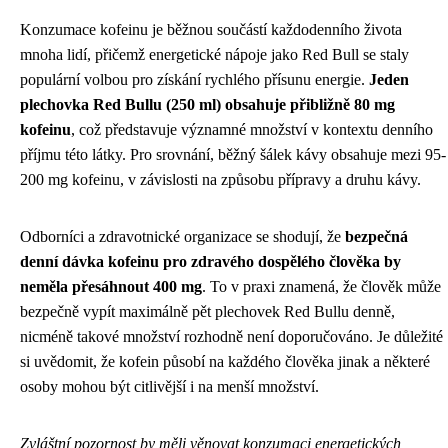
Konzumace kofeinu je běžnou součástí každodenního života
mnoha lidí, přičemž energetické nápoje jako Red Bull se staly
populární volbou pro získání rychlého přísunu energie.
Jeden
plechovka Red Bullu (250 ml) obsahuje přibližně 80 mg
kofeinu
, což představuje významné množství v kontextu denního
příjmu této látky. Pro srovnání, běžný šálek kávy obsahuje mezi 95-
200 mg kofeinu, v závislosti na způsobu přípravy a druhu kávy.
Odborníci a zdravotnické organizace se shodují, že
bezpečná
denní dávka kofeinu pro zdravého dospělého člověka by
neměla přesáhnout 400 mg
. To v praxi znamená, že člověk může
bezpečně vypít maximálně pět plechovek Red Bullu denně,
nicméně takové množství rozhodně není doporučováno. Je důležité
si uvědomit, že kofein působí na každého člověka jinak a některé
osoby mohou být citlivější i na menší množství.
Zvláštní pozornost by měli věnovat konzumaci energetických