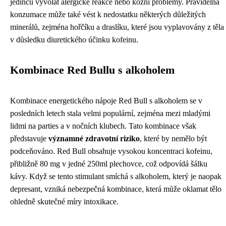
jedinců vyvolat alergické reakce nebo kožní problémy. Pravidelná
konzumace může také vést k nedostatku některých důležitých
minerálů, zejména hořčíku a draslíku, které jsou vyplavovány z těla
v důsledku diuretického účinku kofeinu.
Kombinace Red Bullu s alkoholem
Kombinace energetického nápoje Red Bull s alkoholem se v
posledních letech stala velmi populární, zejména mezi mladými
lidmi na parties a v nočních klubech. Tato kombinace však
představuje
významné zdravotní riziko
, které by nemělo být
podceňováno. Red Bull obsahuje vysokou koncentraci kofeinu,
přibližně 80 mg v jedné 250ml plechovce, což odpovídá šálku
kávy. Když se tento stimulant smíchá s alkoholem, který je naopak
depresant, vzniká nebezpečná kombinace, která může oklamat tělo
ohledně skutečné míry intoxikace.