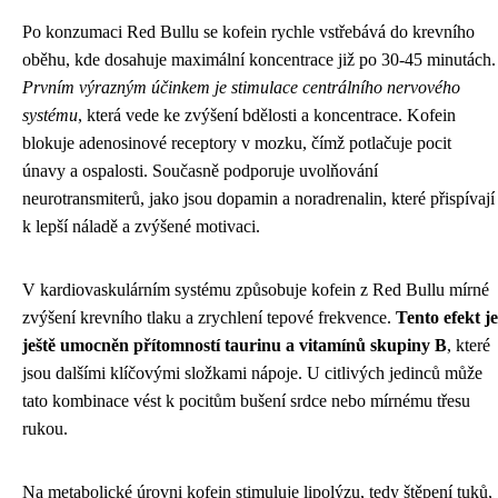
Po konzumaci Red Bullu se kofein rychle vstřebává do krevního
oběhu, kde dosahuje maximální koncentrace již po 30-45 minutách.
Prvním výrazným účinkem je stimulace centrálního nervového
systému
, která vede ke zvýšení bdělosti a koncentrace. Kofein
blokuje adenosinové receptory v mozku, čímž potlačuje pocit
únavy a ospalosti. Současně podporuje uvolňování
neurotransmiterů, jako jsou dopamin a noradrenalin, které přispívají
k lepší náladě a zvýšené motivaci.
V kardiovaskulárním systému způsobuje kofein z Red Bullu mírné
zvýšení krevního tlaku a zrychlení tepové frekvence.
Tento efekt je
ještě umocněn přítomností taurinu a vitamínů skupiny B
, které
jsou dalšími klíčovými složkami nápoje. U citlivých jedinců může
tato kombinace vést k pocitům bušení srdce nebo mírnému třesu
rukou.
Na metabolické úrovni kofein stimuluje lipolýzu, tedy štěpení tuků,