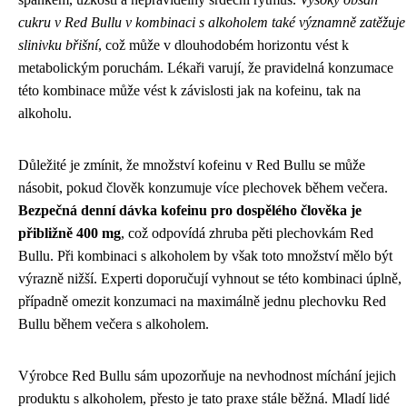
cukru v Red Bullu v kombinaci s alkoholem také významně zatěžuje
slinivku břišní
, což může v dlouhodobém horizontu vést k
metabolickým poruchám. Lékaři varují, že pravidelná konzumace
této kombinace může vést k závislosti jak na kofeinu, tak na
alkoholu.
Důležité je zmínit, že množství kofeinu v Red Bullu se může
násobit, pokud člověk konzumuje více plechovek během večera.
Bezpečná denní dávka kofeinu pro dospělého člověka je
přibližně 400 mg
, což odpovídá zhruba pěti plechovkám Red
Bullu. Při kombinaci s alkoholem by však toto množství mělo být
výrazně nižší. Experti doporučují vyhnout se této kombinaci úplně,
případně omezit konzumaci na maximálně jednu plechovku Red
Bullu během večera s alkoholem.
Výrobce Red Bullu sám upozorňuje na nevhodnost míchání jejich
produktu s alkoholem, přesto je tato praxe stále běžná. Mladí lidé