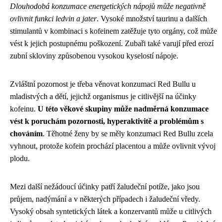
Dlouhodobá konzumace energetických nápojů může negativně
ovlivnit funkci ledvin a jater
. Vysoké množství taurinu a dalších
stimulantů v kombinaci s kofeinem zatěžuje tyto orgány, což může
vést k jejich postupnému poškození. Zubaři také varují před erozí
zubní skloviny způsobenou vysokou kyselostí nápoje.
Zvláštní pozornost je třeba věnovat konzumaci Red Bullu u
mladistvých a dětí, jejichž organismus je citlivější na účinky
kofeinu.
U této věkové skupiny může nadměrná konzumace
vést k poruchám pozornosti, hyperaktivitě a problémům s
chováním
. Těhotné ženy by se měly konzumaci Red Bullu zcela
vyhnout, protože kofein prochází placentou a může ovlivnit vývoj
plodu.
Mezi další nežádoucí účinky patří žaludeční potíže, jako jsou
průjem, nadýmání a v některých případech i žaludeční vředy.
Vysoký obsah syntetických látek a konzervantů může u citlivých