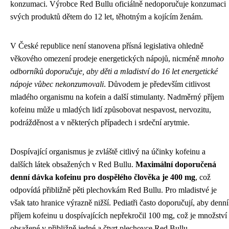
konzumaci. Výrobce Red Bullu oficiálně nedoporučuje konzumaci
svých produktů dětem do 12 let, těhotným a kojícím ženám.
V České republice není stanovena přísná legislativa ohledně
věkového omezení prodeje energetických nápojů, nicméně
mnoho
odborníků doporučuje, aby děti a mladiství do 16 let energetické
nápoje vůbec nekonzumovali
. Důvodem je především citlivost
mladého organismu na kofein a další stimulanty. Nadměrný příjem
kofeinu může u mladých lidí způsobovat nespavost, nervozitu,
podrážděnost a v některých případech i srdeční arytmie.
Dospívající organismus je zvláště citlivý na účinky kofeinu a
dalších látek obsažených v Red Bullu.
Maximální doporučená
denní dávka kofeinu pro dospělého člověka je 400 mg
, což
odpovídá přibližně pěti plechovkám Red Bullu. Pro mladistvé je
však tato hranice výrazně nižší. Pediatři často doporučují, aby denní
příjem kofeinu u dospívajících nepřekročil 100 mg, což je množství
obsažené v přibližně jedné a čtvrt plechovce Red Bullu.