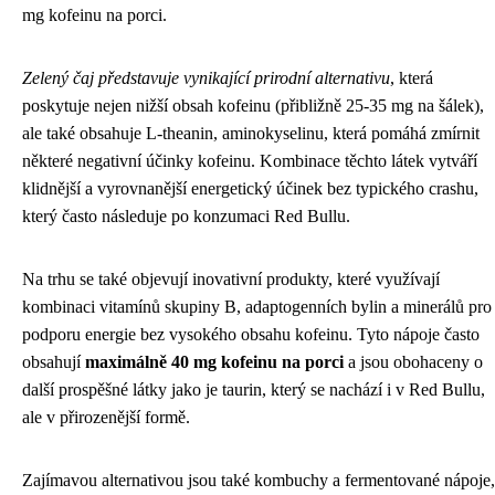
mg kofeinu na porci.
Zelený čaj představuje vynikající prirodní alternativu
, která
poskytuje nejen nižší obsah kofeinu (přibližně 25-35 mg na šálek),
ale také obsahuje L-theanin, aminokyselinu, která pomáhá zmírnit
některé negativní účinky kofeinu. Kombinace těchto látek vytváří
klidnější a vyrovnanější energetický účinek bez typického crashu,
který často následuje po konzumaci Red Bullu.
Na trhu se také objevují inovativní produkty, které využívají
kombinaci vitamínů skupiny B, adaptogenních bylin a minerálů pro
podporu energie bez vysokého obsahu kofeinu. Tyto nápoje často
obsahují
maximálně 40 mg kofeinu na porci
a jsou obohaceny o
další prospěšné látky jako je taurin, který se nachází i v Red Bullu,
ale v přirozenější formě.
Zajímavou alternativou jsou také kombuchy a fermentované nápoje,