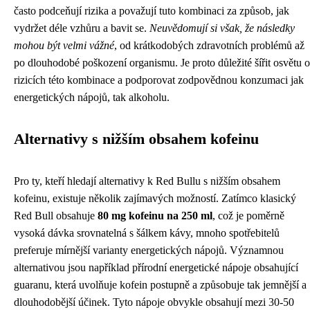
často podceňují rizika a považují tuto kombinaci za způsob, jak
vydržet déle vzhůru a bavit se.
Neuvědomují si však, že následky
mohou být velmi vážné
, od krátkodobých zdravotních problémů až
po dlouhodobé poškození organismu. Je proto důležité šířit osvětu o
rizicích této kombinace a podporovat zodpovědnou konzumaci jak
energetických nápojů, tak alkoholu.
Alternativy s nižším obsahem kofeinu
Pro ty, kteří hledají alternativy k Red Bullu s nižším obsahem
kofeinu, existuje několik zajímavých možností. Zatímco klasický
Red Bull obsahuje
80 mg kofeinu na 250 ml
, což je poměrně
vysoká dávka srovnatelná s šálkem kávy, mnoho spotřebitelů
preferuje mírnější varianty energetických nápojů. Významnou
alternativou jsou například přírodní energetické nápoje obsahující
guaranu, která uvolňuje kofein postupně a způsobuje tak jemnější a
dlouhodobější účinek. Tyto nápoje obvykle obsahují mezi 30-50