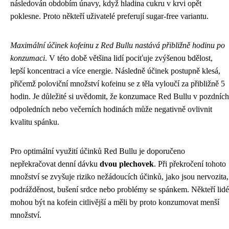
následován obdobím únavy, když hladina cukru v krvi opět
poklesne. Proto někteří uživatelé preferují sugar-free variantu.
Maximální účinek kofeinu z Red Bullu nastává přibližně hodinu po
konzumaci
. V této době většina lidí pociťuje zvýšenou bdělost,
lepší koncentraci a více energie. Následně účinek postupně klesá,
přičemž poloviční množství kofeinu se z těla vyloučí za přibližně 5
hodin. Je důležité si uvědomit, že konzumace Red Bullu v pozdních
odpoledních nebo večerních hodinách může negativně ovlivnit
kvalitu spánku.
Pro optimální využití účinků Red Bullu je doporučeno
nepřekračovat denní dávku
dvou plechovek
. Při překročení tohoto
množství se zvyšuje riziko nežádoucích účinků, jako jsou nervozita,
podrážděnost, bušení srdce nebo problémy se spánkem. Někteří lidé
mohou být na kofein citlivější a měli by proto konzumovat menší
množství.