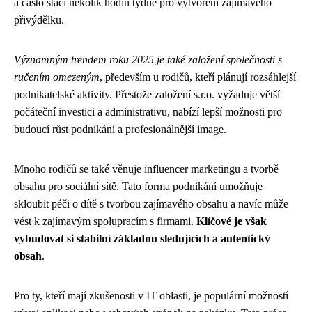
a často stačí několik hodin týdně pro vytvoření zajímavého
přivýdělku.
Významným trendem roku 2025 je také založení společnosti s
ručením omezeným
, především u rodičů, kteří plánují rozsáhlejší
podnikatelské aktivity. Přestože založení s.r.o. vyžaduje větší
počáteční investici a administrativu, nabízí lepší možnosti pro
budoucí růst podnikání a profesionálnější image.
Mnoho rodičů se také věnuje influencer marketingu a tvorbě
obsahu pro sociální sítě. Tato forma podnikání umožňuje
skloubit péči o dítě s tvorbou zajímavého obsahu a navíc může
vést k zajímavým spolupracím s firmami.
Klíčové je však
vybudovat si stabilní základnu sledujících a autentický
obsah
.
Pro ty, kteří mají zkušenosti v IT oblasti, je populární možností