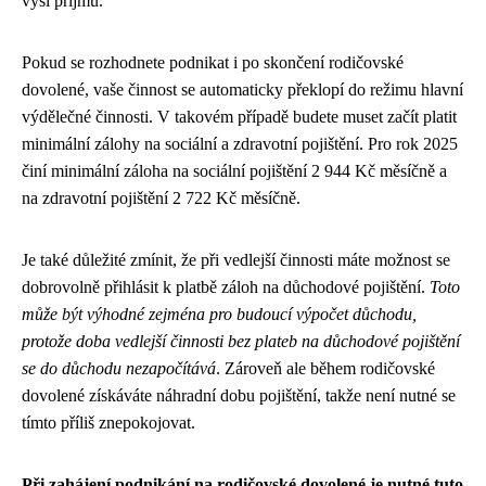
výši příjmů.
Pokud se rozhodnete podnikat i po skončení rodičovské
dovolené, vaše činnost se automaticky překlopí do režimu hlavní
výdělečné činnosti. V takovém případě budete muset začít platit
minimální zálohy na sociální a zdravotní pojištění. Pro rok 2025
činí minimální záloha na sociální pojištění 2 944 Kč měsíčně a
na zdravotní pojištění 2 722 Kč měsíčně.
Je také důležité zmínit, že při vedlejší činnosti máte možnost se
dobrovolně přihlásit k platbě záloh na důchodové pojištění.
Toto
může být výhodné zejména pro budoucí výpočet důchodu,
protože doba vedlejší činnosti bez plateb na důchodové pojištění
se do důchodu nezapočítává
. Zároveň ale během rodičovské
dovolené získáváte náhradní dobu pojištění, takže není nutné se
tímto příliš znepokojovat.
Při zahájení podnikání na rodičovské dovolené je nutné tuto