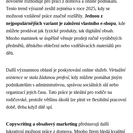
dovolené rozhoduje pro práci z domova a online podnikání.
Tento trend výrazně zesílil zejména v roce 2025, kdy se
možnosti vzdálené práce značně rozšířily.
Jednou z
nejpopulárnějších variant je založení vlastního e-shopu
, kde
můžete prodávat jak fyzické produkty, tak digitální obsah.
Mnoho maminek se úspěšně věnuje prodeji ručně vyráběných
předmětů, dětského oblečení nebo vzdělávacích materiálů pro
děti.
Další významnou oblastí je poskytování online služeb.
Virtuální
asistence se stala žádanou profesí
, kdy můžete pomáhat jiným
podnikatelům s administrativou, správou sociálních sítí nebo
organizací jejich času. Tato práce je ideální pro rodiče na
rodičovské, protože většinu úkolů lze plnit ve flexibilní pracovní
době, třeba když dítě spí.
Copywriting a obsahový marketing
představují další
lukrativní možnost práce z domova. Mnoho firem hledá kvalitní