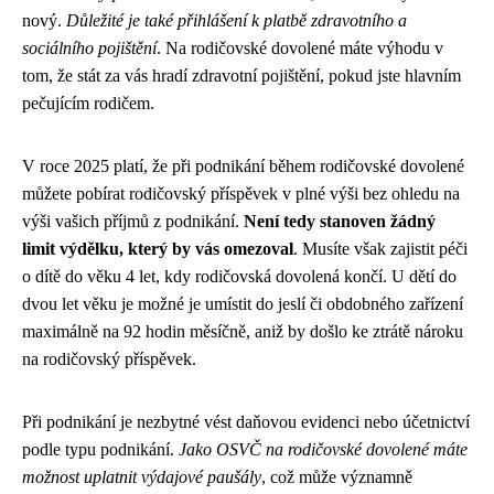
nový.
Důležité je také přihlášení k platbě zdravotního a
sociálního pojištění
. Na rodičovské dovolené máte výhodu v
tom, že stát za vás hradí zdravotní pojištění, pokud jste hlavním
pečujícím rodičem.
V roce 2025 platí, že při podnikání během rodičovské dovolené
můžete pobírat rodičovský příspěvek v plné výši bez ohledu na
výši vašich příjmů z podnikání.
Není tedy stanoven žádný
limit výdělku, který by vás omezoval
. Musíte však zajistit péči
o dítě do věku 4 let, kdy rodičovská dovolená končí. U dětí do
dvou let věku je možné je umístit do jeslí či obdobného zařízení
maximálně na 92 hodin měsíčně, aniž by došlo ke ztrátě nároku
na rodičovský příspěvek.
Při podnikání je nezbytné vést daňovou evidenci nebo účetnictví
podle typu podnikání.
Jako OSVČ na rodičovské dovolené máte
možnost uplatnit výdajové paušály
, což může významně