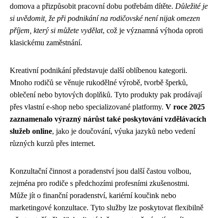
domova a přizpůsobit pracovní dobu potřebám dítěte.
Důležité je
si uvědomit, že při podnikání na rodičovské není nijak omezen
příjem, který si můžete vydělat
, což je významná výhoda oproti
klasickému zaměstnání.
Kreativní podnikání představuje další oblíbenou kategorii.
Mnoho rodičů se věnuje rukodělné výrobě, tvorbě šperků,
oblečení nebo bytových doplňků. Tyto produkty pak prodávají
přes vlastní e-shop nebo specializované platformy.
V roce 2025
zaznamenalo výrazný nárůst také poskytování vzdělávacích
služeb online
, jako je doučování, výuka jazyků nebo vedení
různých kurzů přes internet.
Konzultační činnost a poradenství jsou další častou volbou,
zejména pro rodiče s předchozími profesními zkušenostmi.
Může jít o finanční poradenství, kariérní koučink nebo
marketingové konzultace. Tyto služby lze poskytovat flexibilně