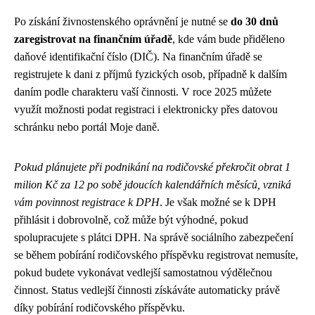
Po získání živnostenského oprávnění je nutné se
do 30 dnů
zaregistrovat na finančním úřadě
, kde vám bude přiděleno
daňové identifikační číslo (DIČ). Na finančním úřadě se
registrujete k dani z příjmů fyzických osob, případně k dalším
daním podle charakteru vaší činnosti. V roce 2025 můžete
využít možnosti podat registraci i elektronicky přes datovou
schránku nebo portál Moje daně.
Pokud plánujete při podnikání na rodičovské překročit obrat 1
milion Kč za 12 po sobě jdoucích kalendářních měsíců, vzniká
vám povinnost registrace k DPH
. Je však možné se k DPH
přihlásit i dobrovolně, což může být výhodné, pokud
spolupracujete s plátci DPH. Na správě sociálního zabezpečení
se během pobírání rodičovského příspěvku registrovat nemusíte,
pokud budete vykonávat vedlejší samostatnou výdělečnou
činnost. Status vedlejší činnosti získáváte automaticky právě
díky pobírání rodičovského příspěvku.