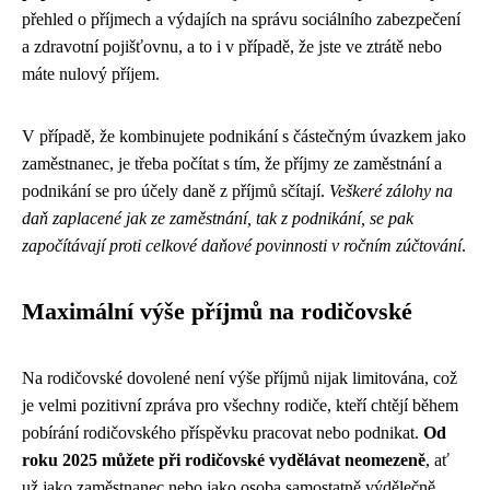
přehled o příjmech a výdajích na správu sociálního zabezpečení
a zdravotní pojišťovnu, a to i v případě, že jste ve ztrátě nebo
máte nulový příjem.
V případě, že kombinujete podnikání s částečným úvazkem jako
zaměstnanec, je třeba počítat s tím, že příjmy ze zaměstnání a
podnikání se pro účely daně z příjmů sčítají.
Veškeré zálohy na
daň zaplacené jak ze zaměstnání, tak z podnikání, se pak
započítávají proti celkové daňové povinnosti v ročním zúčtování
.
Maximální výše příjmů na rodičovské
Na rodičovské dovolené není výše příjmů nijak limitována, což
je velmi pozitivní zpráva pro všechny rodiče, kteří chtějí během
pobírání rodičovského příspěvku pracovat nebo podnikat.
Od
roku 2025 můžete při rodičovské vydělávat neomezeně
, ať
už jako zaměstnanec nebo jako osoba samostatně výdělečně