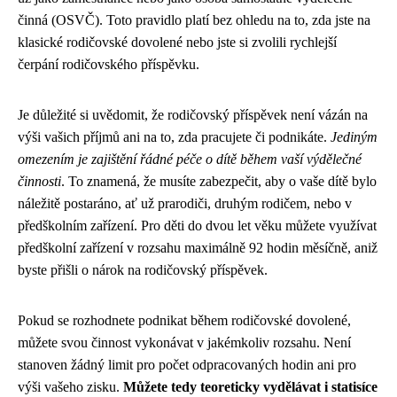
činná (OSVČ). Toto pravidlo platí bez ohledu na to, zda jste na
klasické rodičovské dovolené nebo jste si zvolili rychlejší
čerpání rodičovského příspěvku.
Je důležité si uvědomit, že rodičovský příspěvek není vázán na
výši vašich příjmů ani na to, zda pracujete či podnikáte.
Jediným
omezením je zajištění řádné péče o dítě během vaší výdělečné
činnosti
. To znamená, že musíte zabezpečit, aby o vaše dítě bylo
náležitě postaráno, ať už prarodiči, druhým rodičem, nebo v
předškolním zařízení. Pro děti do dvou let věku můžete využívat
předškolní zařízení v rozsahu maximálně 92 hodin měsíčně, aniž
byste přišli o nárok na rodičovský příspěvek.
Pokud se rozhodnete podnikat během rodičovské dovolené,
můžete svou činnost vykonávat v jakémkoliv rozsahu. Není
stanoven žádný limit pro počet odpracovaných hodin ani pro
výši vašeho zisku.
Můžete tedy teoreticky vydělávat i statisíce