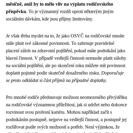
měsíčně, aniž by to mělo vliv na výplatu rodičovského
příspěvku
. To je významný rozdíl oproti některým jiným
sociálním dávkám, kde jsou příjmy limitovány.
Je však třeba myslet na to, že jako OSVČ na rodičovské musíte
stále plnit své zákonné povinnosti. To zahrnuje pravidelné
placení záloh na zdravotní pojištění, pokud máte podnikání jako
hlavní činnost. V případě vedlejší činnosti nemusíte platit zálohy
na sociální pojištění, ale po skončení roku můžete mít povinnost
doplatit pojistné podle skutečně dosaženého zisku.
Doporučuje
se proto odkládat si část příjmů na případné doplatky
.
Pro mnohé rodiče představuje možnost neomezeného přivýdělku
na rodičovské významnou příležitost, jak si udržet nebo dokonce
rozvinout svou profesní kariéru. Mohou například začít s
podnikáním postupně, nejprve na vedlejší činnost, a postupně jej
rozšiřovat podle svých možností a potřeb. Není výjimkou, že