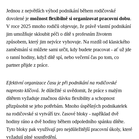
Jednou z největších výhod podnikání během rodičovské
dovolené je
možnost flexibilně si organizovat pracovní dobu
.
V roce 2025 mnoho rodičů objevuje, že právě vlastní podnikání
jim umožňuje skloubit péči o dítě s profesním životem
způsobem, který jim nejvíce vyhovuje. Na rozdíl od klasického
zaměstnání si můžete sami určit, kdy budete pracovat - ať už jde
o ranní hodiny, když dítě spí, nebo večerní čas po tom, co
partner přijde z práce.
Efektivní organizace času je při podnikání na rodičovské
naprosto klíčová
. Je důležité si uvědomit, že práce s malým
dítětem vyžaduje značnou dávku flexibility a schopnost
přizpůsobit se jeho potřebám. Mnoho úspěšných podnikatelek
na rodičovské si vytváří tzv. časové bloky - například dvě
hodiny ráno a dvě hodiny během odpoledního spánku dítěte.
Tyto bloky pak využívají pro nejdůležitější pracovní úkoly, které
vyžadují plné soustředění.