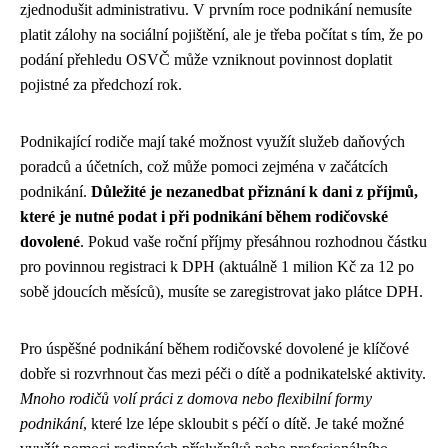
zjednodušit administrativu. V prvním roce podnikání nemusíte
platit zálohy na sociální pojištění, ale je třeba počítat s tím, že po
podání přehledu OSVČ může vzniknout povinnost doplatit
pojistné za předchozí rok.
Podnikající rodiče mají také možnost využít služeb daňových
poradců a účetních, což může pomoci zejména v začátcích
podnikání.
Důležité je nezanedbat přiznání k dani z příjmů,
které je nutné podat i při podnikání během rodičovské
dovolené
. Pokud vaše roční příjmy přesáhnou rozhodnou částku
pro povinnou registraci k DPH (aktuálně 1 milion Kč za 12 po
sobě jdoucích měsíců), musíte se zaregistrovat jako plátce DPH.
Pro úspěšné podnikání během rodičovské dovolené je klíčové
dobře si rozvrhnout čas mezi péči o dítě a podnikatelské aktivity.
Mnoho rodičů volí práci z domova nebo flexibilní formy
podnikání
, které lze lépe skloubit s péčí o dítě. Je také možné