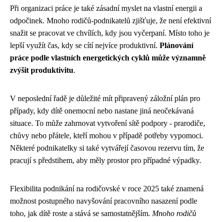
Při organizaci práce je také zásadní myslet na vlastní energii a
odpočinek. Mnoho rodičů-podnikatelů zjišťuje, že není efektivní
snažit se pracovat ve chvílích, kdy jsou vyčerpaní. Místo toho je
lepší využít čas, kdy se cítí nejvíce produktivní.
Plánování
práce podle vlastních energetických cyklů může významně
zvýšit produktivitu
.
V neposlední řadě je důležité mít připravený záložní plán pro
případy, kdy dítě onemocní nebo nastane jiná neočekávaná
situace. To může zahrnovat vytvoření sítě podpory - prarodiče,
chůvy nebo přátele, kteří mohou v případě potřeby vypomoci.
Některé podnikatelky si také vytvářejí časovou rezervu tím, že
pracují s předstihem, aby měly prostor pro případné výpadky.
Flexibilita podnikání na rodičovské v roce 2025 také znamená
možnost postupného navyšování pracovního nasazení podle
toho, jak dítě roste a stává se samostatnějším.
Mnoho rodičů