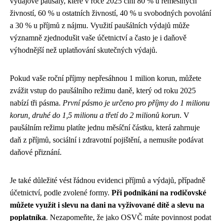
výdajové paušály, které v roce 2025 činí 80 % u řemeslných
živností, 60 % u ostatních živností, 40 % u svobodných povolání
a 30 % u příjmů z nájmu. Využití paušálních výdajů může
významně zjednodušit vaše účetnictví a často je i daňově
výhodnější než uplatňování skutečných výdajů.
Pokud vaše roční příjmy nepřesáhnou 1 milion korun, můžete
zvážit vstup do paušálního režimu daně, který od roku 2025
nabízí tři pásma.
První pásmo je určeno pro příjmy do 1 milionu
korun, druhé do 1,5 milionu a třetí do 2 milionů korun
. V
paušálním režimu platíte jednu měsíční částku, která zahrnuje
daň z příjmů, sociální i zdravotní pojištění, a nemusíte podávat
daňové přiznání.
Je také důležité vést řádnou evidenci příjmů a výdajů, případně
účetnictví, podle zvolené formy.
Při podnikání na rodičovské
můžete využít i slevu na dani na vyživované dítě a slevu na
poplatníka
. Nezapomeňte, že jako OSVČ máte povinnost podat