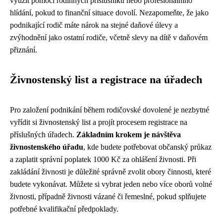
využít pomoci rodinných příslušníků nebo profesionálního
hlídání, pokud to finanční situace dovolí. Nezapomeňte, že jako
podnikající rodič máte nárok na stejné daňové úlevy a
zvýhodnění jako ostatní rodiče, včetně slevy na dítě v daňovém
přiznání.
Živnostenský list a registrace na úřadech
Pro založení podnikání během rodičovské dovolené je nezbytné
vyřídit si živnostenský list a projít procesem registrace na
příslušných úřadech.
Základním krokem je návštěva
živnostenského úřadu
, kde budete potřebovat občanský průkaz
a zaplatit správní poplatek 1000 Kč za ohlášení živnosti. Při
zakládání živnosti je důležité správně zvolit obory činnosti, které
budete vykonávat. Můžete si vybrat jeden nebo více oborů volné
živnosti, případně živnosti vázané či řemeslné, pokud splňujete
potřebné kvalifikační předpoklady.