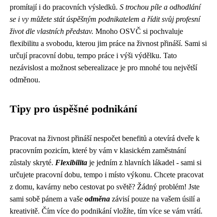
promítají i do pracovních výsledků.
S trochou píle a odhodlání
se i vy můžete stát úspěšným podnikatelem a řídit svůj profesní
život dle vlastních představ.
Mnoho OSVČ si pochvaluje
flexibilitu a svobodu, kterou jim práce na živnost přináší. Sami si
určují pracovní dobu, tempo práce i výši výdělku. Tato
nezávislost a možnost seberealizace je pro mnohé tou největší
odměnou.
Tipy pro úspěšné podnikání
Pracovat na živnost přináší nespočet benefitů a otevírá dveře k
pracovním pozicím, které by vám v klasickém zaměstnání
zůstaly skryté.
Flexibilita
je jedním z hlavních lákadel - sami si
určujete pracovní dobu, tempo i místo výkonu. Chcete pracovat
z domu, kavárny nebo cestovat po světě? Žádný problém! Jste
sami sobě pánem a vaše
odměna
závisí pouze na vašem úsilí a
kreativitě. Čím více do podnikání vložíte, tím více se vám vrátí.