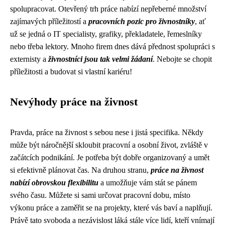
spolupracovat. Otevřený trh práce nabízí nepřeberné množství
zajímavých příležitostí a
pracovních pozic pro živnostníky
, ať
už se jedná o IT specialisty, grafiky, překladatele, řemeslníky
nebo třeba lektory. Mnoho firem dnes dává přednost spolupráci s
externisty a
živnostníci jsou tak velmi žádaní
. Nebojte se chopit
příležitosti a budovat si vlastní kariéru!
Nevýhody práce na živnost
Pravda, práce na živnost s sebou nese i jistá specifika. Někdy
může být náročnější skloubit pracovní a osobní život, zvláště v
začátcích podnikání. Je potřeba být dobře organizovaný a umět
si efektivně plánovat čas. Na druhou stranu,
práce na živnost
nabízí obrovskou flexibilitu
a umožňuje vám stát se pánem
svého času. Můžete si sami určovat pracovní dobu, místo
výkonu práce a zaměřit se na projekty, které vás baví a naplňují.
Právě tato svoboda a nezávislost láká stále více lidí, kteří vnímají