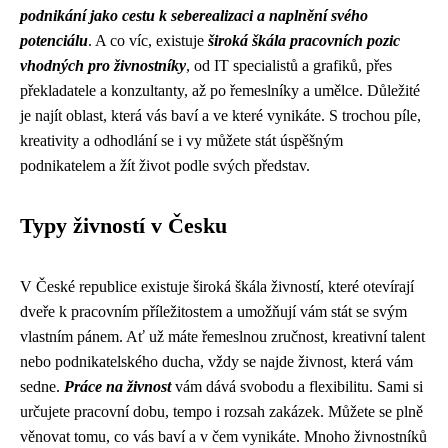
podnikání jako cestu k seberealizaci a naplnění svého
potenciálu
. A co víc, existuje
široká škála pracovních pozic
vhodných pro živnostníky
, od IT specialistů a grafiků, přes
překladatele a konzultanty, až po řemeslníky a umělce. Důležité
je najít oblast, která vás baví a ve které vynikáte. S trochou píle,
kreativity a odhodlání se i vy můžete stát úspěšným
podnikatelem a žít život podle svých představ.
Typy živností v Česku
V České republice existuje široká škála živností, které otevírají
dveře k pracovním příležitostem a umožňují vám stát se svým
vlastním pánem. Ať už máte řemeslnou zručnost, kreativní talent
nebo podnikatelského ducha, vždy se najde živnost, která vám
sedne.
Práce na živnost
vám dává svobodu a flexibilitu. Sami si
určujete pracovní dobu, tempo i rozsah zakázek. Můžete se plně
věnovat tomu, co vás baví a v čem vynikáte. Mnoho živnostníků