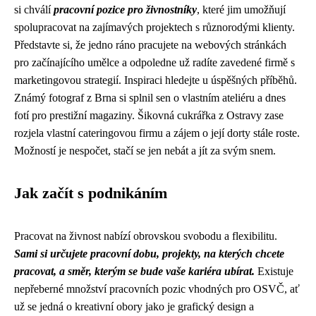
si chválí
pracovní pozice pro živnostníky
, které jim umožňují
spolupracovat na zajímavých projektech s různorodými klienty.
Představte si, že jedno ráno pracujete na webových stránkách
pro začínajícího umělce a odpoledne už radíte zavedené firmě s
marketingovou strategií. Inspiraci hledejte u úspěšných příběhů.
Známý fotograf z Brna si splnil sen o vlastním ateliéru a dnes
fotí pro prestižní magaziny. Šikovná cukrářka z Ostravy zase
rozjela vlastní cateringovou firmu a zájem o její dorty stále roste.
Možností je nespočet, stačí se jen nebát a jít za svým snem.
Jak začít s podnikáním
Pracovat na živnost nabízí obrovskou svobodu a flexibilitu.
Sami si určujete pracovní dobu, projekty, na kterých chcete
pracovat, a směr, kterým se bude vaše kariéra ubírat.
Existuje
nepřeberné množství pracovních pozic vhodných pro OSVČ, ať
už se jedná o kreativní obory jako je grafický design a