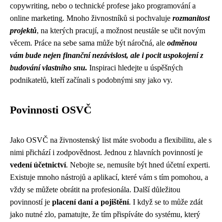
copywriting, nebo o technické profese jako programování a
online marketing. Mnoho živnostníků si pochvaluje
rozmanitost
projektů
, na kterých pracují, a možnost neustále se učit novým
věcem. Práce na sebe sama může být náročná, ale
odměnou
vám bude nejen finanční nezávislost, ale i pocit uspokojení z
budování vlastního snu.
Inspiraci hledejte u úspěšných
podnikatelů, kteří začínali s podobnými sny jako vy.
Povinnosti OSVČ
Jako OSVČ na živnostenský list máte svobodu a flexibilitu, ale s
nimi přichází i zodpovědnost. Jednou z hlavních povinností je
vedení účetnictví
. Nebojte se, nemusíte být hned účetní experti.
Existuje mnoho nástrojů a aplikací, které vám s tím pomohou, a
vždy se můžete obrátit na profesionála. Další důležitou
povinností je
placení daní a pojištění
. I když se to může zdát
jako nutné zlo, pamatujte, že tím přispíváte do systému, který