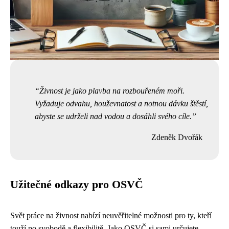
Živnost je jako plavba na rozbouřeném moři.
Vyžaduje odvahu, houževnatost a notnou dávku štěstí,
abyste se udrželi nad vodou a dosáhli svého cíle.
Zdeněk Dvořák
Užitečné odkazy pro OSVČ
Svět práce na živnost nabízí neuvěřitelné možnosti pro ty, kteří
touží po svobodě a flexibilitě. Jako OSVČ si sami určujete