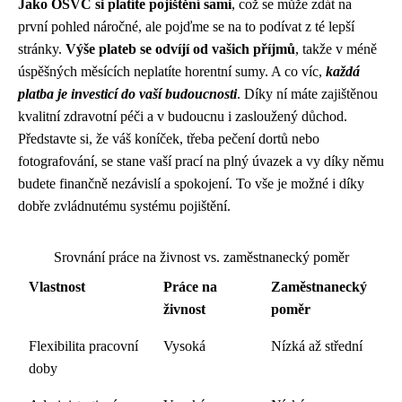
Jako OSVČ si platíte pojištění sami
, což se může zdát na
první pohled náročné, ale pojďme se na to podívat z té lepší
stránky.
Výše plateb se odvíjí od vašich příjmů
, takže v méně
úspěšných měsících neplatíte horentní sumy. A co víc,
každá
platba je investicí do vaší budoucnosti
. Díky ní máte zajištěnou
kvalitní zdravotní péči a v budoucnu i zasloužený důchod.
Představte si, že váš koníček, třeba pečení dortů nebo
fotografování, se stane vaší prací na plný úvazek a vy díky němu
budete finančně nezávislí a spokojení. To vše je možné i díky
dobře zvládnutému systému pojištění.
Srovnání práce na živnost vs. zaměstnanecký poměr
Vlastnost
Práce na
Zaměstnanecký
živnost
poměr
Flexibilita pracovní
Vysoká
Nízká až střední
doby