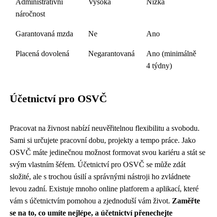
Administrativní
Vysoká
Nízká
náročnost
Garantovaná mzda
Ne
Ano
Placená dovolená
Negarantovaná
Ano (minimálně
4 týdny)
Účetnictví pro OSVČ
Pracovat na živnost nabízí neuvěřitelnou flexibilitu a svobodu.
Sami si určujete pracovní dobu, projekty a tempo práce. Jako
OSVČ máte jedinečnou možnost formovat svou kariéru a stát se
svým vlastním šéfem. Účetnictví pro OSVČ se může zdát
složité, ale s trochou úsilí a správnými nástroji ho zvládnete
levou zadní. Existuje mnoho online platforem a aplikací, které
vám s účetnictvím pomohou a zjednoduší vám život.
Zaměřte
se na to, co umíte nejlépe, a účetnictví přenechejte