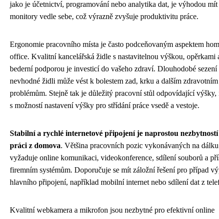
jako je účetnictví, programování nebo analytika dat, je výhodou mít
monitory vedle sebe, což výrazně zvyšuje produktivitu práce.
Ergonomie pracovního místa je často podceňovaným aspektem ho
office. Kvalitní kancelářská židle s nastavitelnou výškou, opěrkami 
bederní podporou je investicí do vašeho zdraví. Dlouhodobé sezení
nevhodné židli může vést k bolestem zad, krku a dalším zdravotním
problémům. Stejně tak je důležitý pracovní stůl odpovídající výšky, 
s možností nastavení výšky pro střídání práce vsedě a vestoje.
Stabilní a rychlé internetové připojení je naprostou nezbytností
práci z domova
. Většina pracovních pozic vykonávaných na dálku
vyžaduje online komunikaci, videokonference, sdílení souborů a pří
firemním systémům. Doporučuje se mít záložní řešení pro případ v
hlavního připojení, například mobilní internet nebo sdílení dat z tele
Kvalitní webkamera a mikrofon jsou nezbytné pro efektivní online