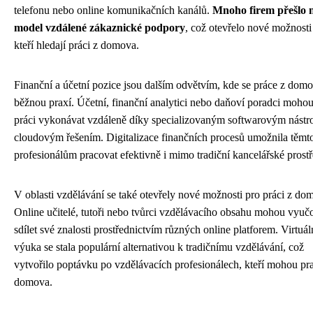
telefonu nebo online komunikačních kanálů.
Mnoho firem přešlo 
model vzdálené zákaznické podpory
, což otevřelo nové možnosti 
kteří hledají práci z domova.
Finanční a účetní pozice jsou dalším odvětvím, kde se práce z domo
běžnou praxí. Účetní, finanční analytici nebo daňoví poradci moho
práci vykonávat vzdáleně díky specializovaným softwarovým nástr
cloudovým řešením. Digitalizace finančních procesů umožnila těmt
profesionálům pracovat efektivně i mimo tradiční kancelářské prostř
V oblasti vzdělávání se také otevřely nové možnosti pro práci z do
Online učitelé, tutoři nebo tvůrci vzdělávacího obsahu mohou vyuč
sdílet své znalosti prostřednictvím různých online platforem. Virtuál
výuka se stala populární alternativou k tradičnímu vzdělávání, což
vytvořilo poptávku po vzdělávacích profesionálech, kteří mohou pr
domova.