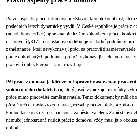
Právní aspekty práce z domova představují komplexní oblast, která 
posledních letech dynamicky vyvíjí. V České republice je práce z 
(neboli home office) upravena především zákoníkem práce, konkrét
ustanovení §317. Toto ustanovení definuje základní podmínky pro
zaměstnance, kteří nevykonávají práci na pracovišti zaměstnavatele,
podle dohodnutých podmínek pro něj vykonávají sjednanou práci v
pracovní době, kterou si sami rozvrhují.
Při práci z domova je klíčové mít správně nastavenou pracovní
smlouvu nebo dodatek k ní
, který jasně vymezuje podmínky výk
práce mimo pracoviště zaměstnavatele. Tento dokument by měl obs
přesné určení místa výkonu práce, rozsah pracovní doby a způsob
komunikace mezi zaměstnancem a zaměstnavatelem. Zaměstnavatel
nemůže jednostranně nařídit práci z domova, vždy musí jít o obous
dohodu.