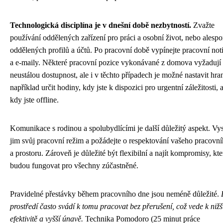
Technologická disciplína je v dnešní době nezbytností.
Zvažte
používání oddělených zařízení pro práci a osobní život, nebo alesp
oddělených profilů a účtů. Po pracovní době vypínejte pracovní not
a e-maily. Některé pracovní pozice vykonávané z domova vyžadují
neustálou dostupnost, ale i v těchto případech je možné nastavit hra
například určit hodiny, kdy jste k dispozici pro urgentní záležitosti, a
kdy jste offline.
Komunikace s rodinou a spolubydlícími je další důležitý aspekt. Vys
jim svůj pracovní režim a požádejte o respektování vašeho pracovn
a prostoru. Zároveň je důležité být flexibilní a najít kompromisy, kte
budou fungovat pro všechny zúčastněné.
Pravidelné přestávky během pracovního dne jsou neméně důležité.
prostředí často svádí k tomu pracovat bez přerušení, což vede k nižš
efektivitě a vyšší únavě.
Technika Pomodoro (25 minut práce