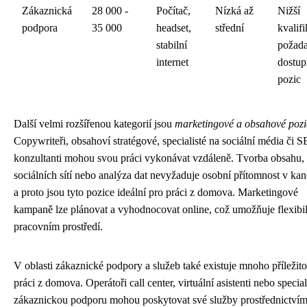
Zákaznická
28 000 -
Počítač,
Nízká až
Nižší
podpora
35 000
headset,
střední
kvalif
stabilní
požad
internet
dostup
pozic
Další velmi rozšířenou kategorií jsou
marketingové a obsahové pozi
Copywriteři, obsahoví stratégové, specialisté na sociální média či 
konzultanti mohou svou práci vykonávat vzdáleně. Tvorba obsahu,
sociálních sítí nebo analýza dat nevyžaduje osobní přítomnost v kanc
a proto jsou tyto pozice ideální pro práci z domova. Marketingové
kampaně lze plánovat a vyhodnocovat online, což umožňuje flexibil
pracovním prostředí.
V oblasti zákaznické podpory a služeb také existuje mnoho příležito
práci z domova. Operátoři call center, virtuální asistenti nebo special
zákaznickou podporu mohou poskytovat své služby prostřednictví