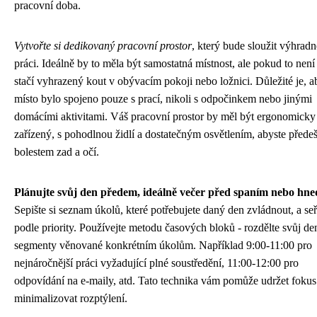
pracovní doba.
Vytvořte si dedikovaný pracovní prostor
, který bude sloužit výhradn
práci. Ideálně by to měla být samostatná místnost, ale pokud to nen
stačí vyhrazený kout v obývacím pokoji nebo ložnici. Důležité je, a
místo bylo spojeno pouze s prací, nikoli s odpočinkem nebo jinými
domácími aktivitami. Váš pracovní prostor by měl být ergonomicky
zařízený, s pohodlnou židlí a dostatečným osvětlením, abyste předeš
bolestem zad a očí.
Plánujte svůj den předem, ideálně večer před spaním nebo hne
Sepište si seznam úkolů, které potřebujete daný den zvládnout, a seř
podle priority. Používejte metodu časových bloků - rozdělte svůj de
segmenty věnované konkrétním úkolům. Například 9:00-11:00 pro
nejnáročnější práci vyžadující plné soustředění, 11:00-12:00 pro
odpovídání na e-maily, atd. Tato technika vám pomůže udržet fokus
minimalizovat rozptýlení.