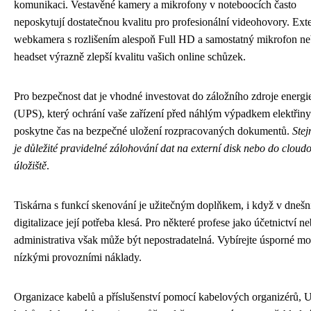
komunikaci. Vestavěné kamery a mikrofony v noteboocích často
neposkytují dostatečnou kvalitu pro profesionální videohovory. Exte
webkamera s rozlišením alespoň Full HD a samostatný mikrofon n
headset výrazně zlepší kvalitu vašich online schůzek.
Pro bezpečnost dat je vhodné investovat do záložního zdroje energi
(UPS), který ochrání vaše zařízení před náhlým výpadkem elektřiny
poskytne čas na bezpečné uložení rozpracovaných dokumentů.
Stej
je důležité pravidelné zálohování dat na externí disk nebo do cloud
úložiště
.
Tiskárna s funkcí skenování je užitečným doplňkem, i když v dnešn
digitalizace její potřeba klesá. Pro některé profese jako účetnictví n
administrativa však může být nepostradatelná. Vybírejte úsporné mo
nízkými provozními náklady.
Organizace kabelů a příslušenství pomocí kabelových organizérů,