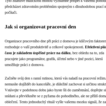
Tyto zdánlivé maličkosti mohou významně přispět k vašemu pohodl
předcházet zdravotním problémům spojeným s dlouhodobou prací 
počítači.
Jak si organizovat pracovní den
Organizace pracovního dne při práci z domova je klíčovým faktorem
rozhoduje o vaší produktivitě a celkové spokojenosti.
Efektivní pl
času je základem úspěšné práce na dálku
, bez ohledu na to, zda
pracujete jako programátor, grafik, účetní nebo v jiné pozici, která
umožňuje práci z domova.
Začněte svůj den s ranní rutinou, která vás naladí na pracovní režim
nemusíte dojíždět do kanceláře, je důležité zachovat si určitou strukt
Vstávejte v podobnou dobu jako byste šli do zaměstnání, dopřejte si
snídani a převlékněte se z pyžama do pohodlného, ale ne příliš do
oblečení. Tento jednoduchý rituál vyšle vašemu mozku signál, že z