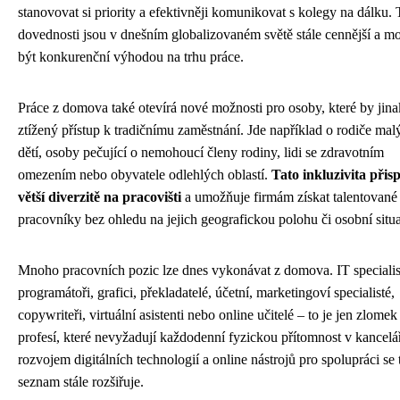
stanovovat si priority a efektivněji komunikovat s kolegy na dálku. 
dovednosti jsou v dnešním globalizovaném světě stále cennější a m
být konkurenční výhodou na trhu práce.
Práce z domova také otevírá nové možnosti pro osoby, které by jin
ztížený přístup k tradičnímu zaměstnání. Jde například o rodiče mal
dětí, osoby pečující o nemohoucí členy rodiny, lidi se zdravotním
omezením nebo obyvatele odlehlých oblastí.
Tato inkluzivita přis
větší diverzitě na pracovišti
a umožňuje firmám získat talentované
pracovníky bez ohledu na jejich geografickou polohu či osobní situa
Mnoho pracovních pozic lze dnes vykonávat z domova. IT specialis
programátoři, grafici, překladatelé, účetní, marketingoví specialisté,
copywriteři, virtuální asistenti nebo online učitelé – to je jen zlomek
profesí, které nevyžadují každodenní fyzickou přítomnost v kancelář
rozvojem digitálních technologií a online nástrojů pro spolupráci se 
seznam stále rozšiřuje.