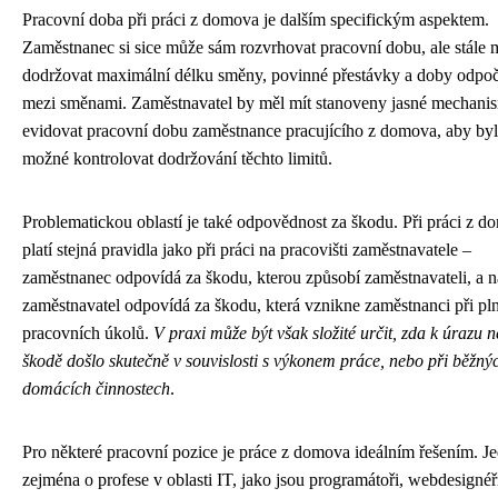
Pracovní doba při práci z domova je dalším specifickým aspektem.
Zaměstnanec si sice může sám rozvrhovat pracovní dobu, ale stále 
dodržovat maximální délku směny, povinné přestávky a doby odpo
mezi směnami. Zaměstnavatel by měl mít stanoveny jasné mechanis
evidovat pracovní dobu zaměstnance pracujícího z domova, aby by
možné kontrolovat dodržování těchto limitů.
Problematickou oblastí je také odpovědnost za škodu. Při práci z 
platí stejná pravidla jako při práci na pracovišti zaměstnavatele –
zaměstnanec odpovídá za škodu, kterou způsobí zaměstnavateli, a 
zaměstnavatel odpovídá za škodu, která vznikne zaměstnanci při pl
pracovních úkolů.
V praxi může být však složité určit, zda k úrazu 
škodě došlo skutečně v souvislosti s výkonem práce, nebo při běžný
domácích činnostech
.
Pro některé pracovní pozice je práce z domova ideálním řešením. J
zejména o profese v oblasti IT, jako jsou programátoři, webdesignéř