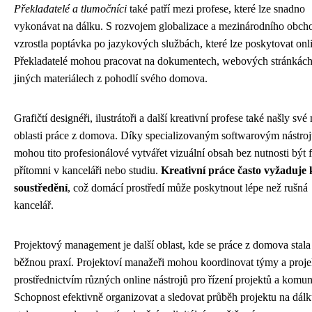
Překladatelé a tlumočníci
také patří mezi profese, které lze snadno
vykonávat na dálku. S rozvojem globalizace a mezinárodního obch
vzrostla poptávka po jazykových službách, které lze poskytovat onl
Překladatelé mohou pracovat na dokumentech, webových stránkác
jiných materiálech z pohodlí svého domova.
Grafičtí designéři, ilustrátoři a další kreativní profese také našly své
oblasti práce z domova. Díky specializovaným softwarovým nástro
mohou tito profesionálové vytvářet vizuální obsah bez nutnosti být 
přítomni v kanceláři nebo studiu.
Kreativní práce často vyžaduje 
soustředění
, což domácí prostředí může poskytnout lépe než rušná
kancelář.
Projektový management je další oblast, kde se práce z domova stala
běžnou praxí. Projektoví manažeři mohou koordinovat týmy a proje
prostřednictvím různých online nástrojů pro řízení projektů a komun
Schopnost efektivně organizovat a sledovat průběh projektu na dálk