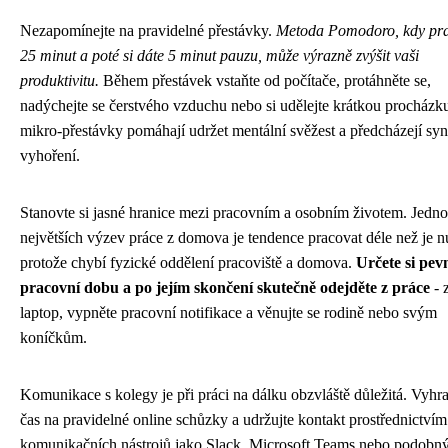
Nezapomínejte na pravidelné přestávky.
Metoda Pomodoro, kdy pra
25 minut a poté si dáte 5 minut pauzu, může výrazně zvýšit vaši
produktivitu.
Během přestávek vstaňte od počítače, protáhněte se,
nadýchejte se čerstvého vzduchu nebo si udělejte krátkou procházk
mikro-přestávky pomáhají udržet mentální svěžest a předcházejí s
vyhoření.
Stanovte si jasné hranice mezi pracovním a osobním životem. Jedno
největších výzev práce z domova je tendence pracovat déle než je n
protože chybí fyzické oddělení pracoviště a domova.
Určete si pev
pracovní dobu a po jejím skončení skutečně odejděte z práce
- 
laptop, vypněte pracovní notifikace a věnujte se rodině nebo svým
koníčkům.
Komunikace s kolegy je při práci na dálku obzvláště důležitá. Vyhra
čas na pravidelné online schůzky a udržujte kontakt prostřednictvím
komunikačních nástrojů jako Slack, Microsoft Teams nebo podobn