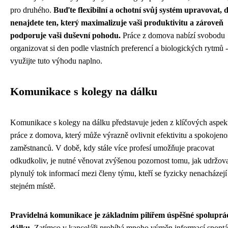
pro druhého.
Buďte flexibilní a ochotní svůj systém upravovat,
nenajdete ten, který maximalizuje vaši produktivitu a zároveň
podporuje vaši duševní pohodu.
Práce z domova nabízí svobodu
organizovat si den podle vlastních preferencí a biologických rytmů -
využijte tuto výhodu naplno.
Komunikace s kolegy na dálku
Komunikace s kolegy na dálku představuje jeden z klíčových aspek
práce z domova, který může výrazně ovlivnit efektivitu a spokojeno
zaměstnanců. V době, kdy stále více profesí umožňuje pracovat
odkudkoliv, je nutné věnovat zvýšenou pozornost tomu, jak udržov
plynulý tok informací mezi členy týmu, kteří se fyzicky nenacházejí
stejném místě.
Pravidelná komunikace je základním pilířem úspěšné spoluprá
dálku
. Zatímco v kanceláři probíhá mnoho výměn informací spont