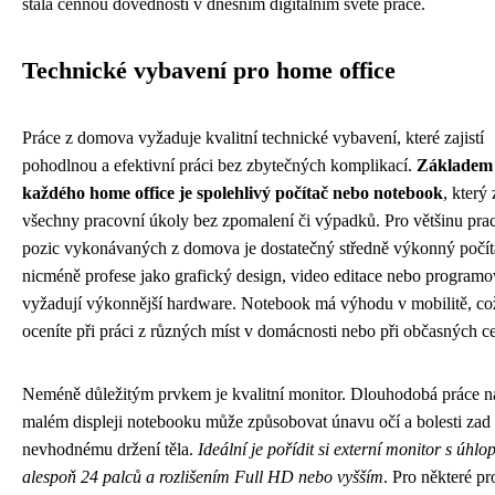
stala cennou dovedností v dnešním digitálním světě práce.
Technické vybavení pro home office
Práce z domova vyžaduje kvalitní technické vybavení, které zajistí
pohodlnou a efektivní práci bez zbytečných komplikací.
Základem
každého home office je spolehlivý počítač nebo notebook
, který
všechny pracovní úkoly bez zpomalení či výpadků. Pro většinu pra
pozic vykonávaných z domova je dostatečný středně výkonný počít
nicméně profese jako grafický design, video editace nebo programo
vyžadují výkonnější hardware. Notebook má výhodu v mobilitě, co
oceníte při práci z různých míst v domácnosti nebo při občasných ce
Neméně důležitým prvkem je kvalitní monitor. Dlouhodobá práce n
malém displeji notebooku může způsobovat únavu očí a bolesti zad 
nevhodnému držení těla.
Ideální je pořídit si externí monitor s úhlo
alespoň 24 palců a rozlišením Full HD nebo vyšším
. Pro některé pr