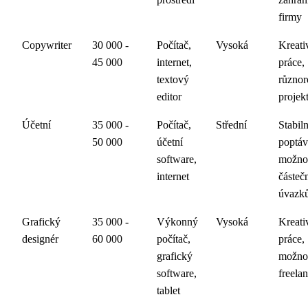
firmy
Copywriter
30 000 -
Počítač,
Vysoká
Kreati
45 000
internet,
práce,
textový
různor
editor
projek
Účetní
35 000 -
Počítač,
Střední
Stabiln
50 000
účetní
poptáv
software,
možno
internet
částeč
úvazk
Grafický
35 000 -
Výkonný
Vysoká
Kreati
designér
60 000
počítač,
práce,
grafický
možno
software,
freela
tablet