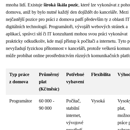
mnoha lidí. Existuje
široká škála pozic
, které lze vykonávat z poho
domova, aniž by bylo nutné každý den dojíždět do kanceláře. Mezi
nejčastější pozice pro práci z domova patří především ty z oblasti IT
digitálních technologií. Programátoři, vývojáři webových stránek a
aplikací, správci sítí či IT konzultanti mohou svou práci vykonávat
prakticky odkudkoliv, kde mají přístup k počítači a internetu. Tyto 
nevyžadují fyzickou přítomnost v kanceláři, protože veškerá komun
může probíhat online prostřednictvím různých komunikačních platf
Typ práce
Průměrný
Potřebné
Flexibilita
Výho
z domova
plat
vybavení
(Kč/měsíc)
Programátor
60 000 -
Počítač,
Vysoká
Vysok
90 000
stabilní
plat,
internet,
možno
vývojové
práce 
prostředí
zahran