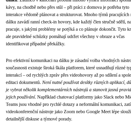
kávy, na chodbě nebo přes stůl – při práci z domova je potřeba tyto
interakce vědomě plánovat a strukturovat. Mnoho týmů pracujících 
dálku zavádí ranní check-in hovory, kde každý člen stručně sdělí, 
pracuje, s jakými problémy se potýká a co plánuje dokončit. Tyto kr
ale pravidelné schůzky pomáhají udržet všechny v obraze a včas
identifikovat případné překážky.
Pro efektivní komunikaci na dálku je zásadní volba vhodných nástr
současnosti existuje široká škála platforem, které usnadňují různé t
interakcí – od rychlých zpráv přes videohovory až po sdílení a spo
editaci dokumentů.
Není nutné používat desítky různých aplikací, důl
je vybrat několik komplementárních nástrojů a stanovit jasná pravi
jejich používání
. Například chatovací platformy jako Slack nebo Mi
Teams jsou vhodné pro rychlé dotazy a neformální komunikaci, zat
videokonferenční nástroje jako Zoom nebo Google Meet lépe slouží
detailnější diskuse a týmové porady.