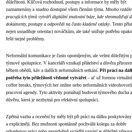
důležitosti. Klíčová rozhodnutí, postupy a informace by měly být
zaznamenány a snadno dostupné všem členům týmu.
Mnoho vzdále
pracujících týmů vytváří digitální znalostní báze, kde shromažďují d
dokumenty, postupy a odpovědi na často kladené otázky
. Tento přís
nejen usnadňuje orientaci nováčkům, ale také snižuje potřebu opak
řešit stejné problémy.
Neformální komunikace je často opomíjeným, ale velmi důležitým
týmové spolupráce. V kanceláři vznikají přátelství a důvěra přiroze
během obědů, káv a dalších neformálních setkání.
Při práci na dál
potřeba tyto příležitosti vědomě vytvářet
– ať už formou virtuáln
coffee breaks, týmových her online nebo neformálních videohovorů
pracovní agendy. Tyto aktivity pomáhají budovat týmového ducha 
důvěru, která je nezbytná pro efektivní spolupráci.
Zpětná vazba a ocenění by měly být při práci na dálku poskytovány 
a explicitněji. Bez možnosti spontánně pochválit kolegu za dobře
odvedenou práci nebo neverbálně vyjádřit uznání je důležité věnova