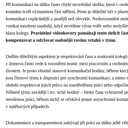
Při komunikaci na dálku často chybí neverbální složka, která v oso
kontaktu tvoří významnou část sdělení. Proto je důležité být v píse
komunikaci explicitnější a jasnější než obvykle. Nedorozumění mo
vznikat mnohem snadněji, když nevidíme výraz tváře nebo neslyším
hlasu kolegy.
Pravidelné videohovory pomáhají tento deficit čás
kompenzovat a udržovat osobnější rovinu vztahů v týmu
.
Dalším důležitým aspektem je respektování času a soukromí kolegů
z domova často vede k rozostření hranic mezi pracovním a osobním
životem. Je proto vhodné stanovit komunikační hodiny, během kter
jsou členové týmu k dispozici pro synchronní komunikaci, a mimo t
období respektovat jejich právo na soustředěnou práci nebo odpoči
Některé týmy zavádějí i tzv. tiché hodiny – bloky času vyhrazené p
nerušenou práci, během nichž se očekává pouze asynchronní komu
v naléhavých případech.
Dokumentace a transparentnost nabývají při práci na dálku ještě vět