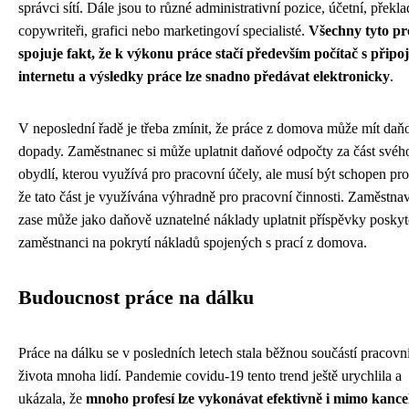
správci sítí. Dále jsou to různé administrativní pozice, účetní, překla
copywriteři, grafici nebo marketingoví specialisté.
Všechny tyto pr
spojuje fakt, že k výkonu práce stačí především počítač s připo
internetu a výsledky práce lze snadno předávat elektronicky
.
V neposlední řadě je třeba zmínit, že práce z domova může mít daň
dopady. Zaměstnanec si může uplatnit daňové odpočty za část svéh
obydlí, kterou využívá pro pracovní účely, ale musí být schopen pro
že tato část je využívána výhradně pro pracovní činnosti. Zaměstnav
zase může jako daňově uznatelné náklady uplatnit příspěvky posky
zaměstnanci na pokrytí nákladů spojených s prací z domova.
Budoucnost práce na dálku
Práce na dálku se v posledních letech stala běžnou součástí pracovn
života mnoha lidí. Pandemie covidu-19 tento trend ještě urychlila a
ukázala, že
mnoho profesí lze vykonávat efektivně i mimo kance