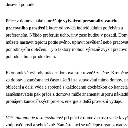
duševní pohodě.
Práce z domova také umožňuje
vytvoření personalizovaného
pracovního prostředí
, které odpovídá individuálním potřebám a
preferencím. Někdo preferuje ticho, jiný zase hudbu v pozadí. Doma
můžete nastavit teplotu podle svého, upravit osvětlení nebo pracova
pohodlnějším oblečení. Tyto faktory mohou výrazně zvýšit pracovn
pohodu a tím i produktivitu.
Ekonomické výhody práce z domova jsou rovněž značné. Kromě ú
za dopravu zaměstnanci často ušetří i za stravování mimo domov, p
oblečení a další výdaje spojené s každodenní docházkou do kancelá
zaměstnavatele pak práce z domova může znamenat úsporu nákladů
pronájem kancelářských prostor, energie a další provozní výdaje.
Větší autonomie a samostatnost
při práci z domova často vede k vyš
zodpovědnosti a sebekázně. Zaměstnanci se učí lépe organizovat svů