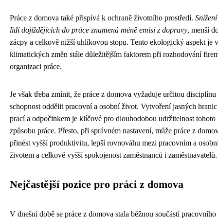
Práce z domova také přispívá k ochraně životního prostředí.
Snížení
lidí dojíždějících do práce znamená méně emisí z dopravy
, menší d
zácpy a celkově nižší uhlíkovou stopu. Tento ekologický aspekt je 
klimatických změn stále důležitějším faktorem při rozhodování fire
organizaci práce.
Je však třeba zmínit, že práce z domova vyžaduje určitou disciplínu
schopnost oddělit pracovní a osobní život. Vytvoření jasných hrani
prací a odpočinkem je klíčové pro dlouhodobou udržitelnost tohoto
způsobu práce. Přesto, při správném nastavení, může práce z domo
přinést vyšší produktivitu, lepší rovnováhu mezi pracovním a osob
životem a celkově vyšší spokojenost zaměstnanců i zaměstnavatelů.
Nejčastější pozice pro práci z domova
V dnešní době se práce z domova stala běžnou součástí pracovního 