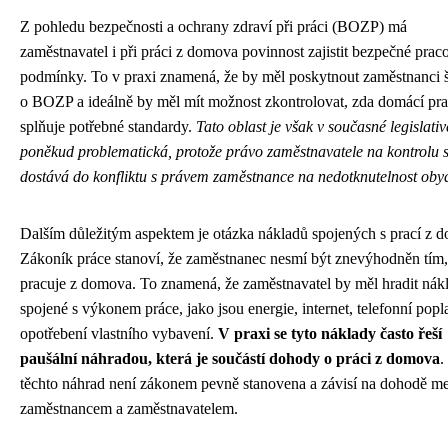
Z pohledu bezpečnosti a ochrany zdraví při práci (BOZP) má
zaměstnavatel i při práci z domova povinnost zajistit bezpečné prac
podmínky. To v praxi znamená, že by měl poskytnout zaměstnanci 
o BOZP a ideálně by měl mít možnost zkontrolovat, zda domácí pra
splňuje potřebné standardy.
Tato oblast je však v současné legislativ
poněkud problematická, protože právo zaměstnavatele na kontrolu 
dostává do konfliktu s právem zaměstnance na nedotknutelnost obyd
Dalším důležitým aspektem je otázka nákladů spojených s prací z 
Zákoník práce stanoví, že zaměstnanec nesmí být znevýhodněn tím,
pracuje z domova. To znamená, že zaměstnavatel by měl hradit nák
spojené s výkonem práce, jako jsou energie, internet, telefonní popl
opotřebení vlastního vybavení.
V praxi se tyto náklady často řeší
paušální náhradou, která je součástí dohody o práci z domova
.
těchto náhrad není zákonem pevně stanovena a závisí na dohodě me
zaměstnancem a zaměstnavatelem.