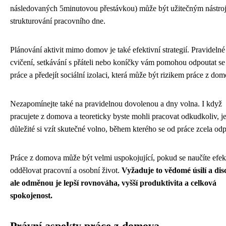
následovaných 5minutovou přestávkou) může být užitečným nástro
strukturování pracovního dne.
Plánování aktivit mimo domov je také efektivní strategií. Pravidelné
cvičení, setkávání s přáteli nebo koníčky vám pomohou odpoutat se
práce a předejít sociální izolaci, která může být rizikem práce z do
Nezapomínejte také na pravidelnou dovolenou a dny volna. I když
pracujete z domova a teoreticky byste mohli pracovat odkudkoliv, j
důležité si vzít skutečné volno, během kterého se od práce zcela odp
Práce z domova může být velmi uspokojující, pokud se naučíte efek
oddělovat pracovní a osobní život.
Vyžaduje to vědomé úsilí a disc
ale odměnou je lepší rovnováha, vyšší produktivita a celková
spokojenost.
Právní aspekty práce z domova