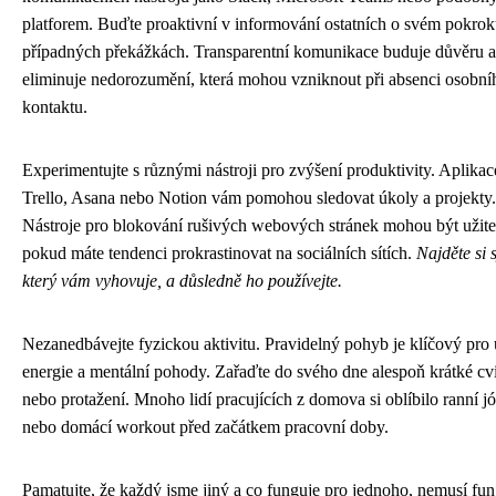
platforem. Buďte proaktivní v informování ostatních o svém pokrok
případných překážkách. Transparentní komunikace buduje důvěru a
eliminuje nedorozumění, která mohou vzniknout při absenci osobní
kontaktu.
Experimentujte s různými nástroji pro zvýšení produktivity. Aplikac
Trello, Asana nebo Notion vám pomohou sledovat úkoly a projekty.
Nástroje pro blokování rušivých webových stránek mohou být užite
pokud máte tendenci prokrastinovat na sociálních sítích.
Najděte si 
který vám vyhovuje, a důsledně ho používejte.
Nezanedbávejte fyzickou aktivitu. Pravidelný pohyb je klíčový pro 
energie a mentální pohody. Zařaďte do svého dne alespoň krátké cv
nebo protažení. Mnoho lidí pracujících z domova si oblíbilo ranní j
nebo domácí workout před začátkem pracovní doby.
Pamatujte, že každý jsme jiný a co funguje pro jednoho, nemusí fu