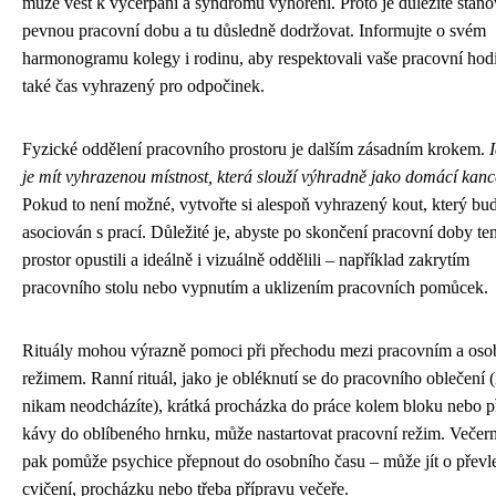
může vést k vyčerpání a syndromu vyhoření. Proto je důležité stanov
pevnou pracovní dobu a tu důsledně dodržovat. Informujte o svém
harmonogramu kolegy i rodinu, aby respektovali vaše pracovní hodi
také čas vyhrazený pro odpočinek.
Fyzické oddělení pracovního prostoru je dalším zásadním krokem.
je mít vyhrazenou místnost, která slouží výhradně jako domácí kanc
Pokud to není možné, vytvořte si alespoň vyhrazený kout, který bud
asociován s prací. Důležité je, abyste po skončení pracovní doby te
prostor opustili a ideálně i vizuálně oddělili – například zakrytím
pracovního stolu nebo vypnutím a uklizením pracovních pomůcek.
Rituály mohou výrazně pomoci při přechodu mezi pracovním a os
režimem. Ranní rituál, jako je obléknutí se do pracovního oblečení 
nikam neodcházíte), krátká procházka do práce kolem bloku nebo p
kávy do oblíbeného hrnku, může nastartovat pracovní režim. Večerní
pak pomůže psychice přepnout do osobního času – může jít o převl
cvičení, procházku nebo třeba přípravu večeře.