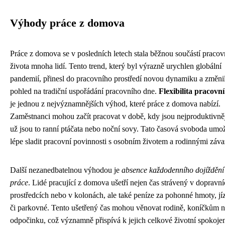
Výhody práce z domova
Práce z domova se v posledních letech stala běžnou součástí praco
života mnoha lidí. Tento trend, který byl výrazně urychlen globální
pandemií, přinesl do pracovního prostředí novou dynamiku a změni
pohled na tradiční uspořádání pracovního dne.
Flexibilita pracovn
je jednou z nejvýznamnějších výhod, které práce z domova nabízí.
Zaměstnanci mohou začít pracovat v době, kdy jsou nejproduktivněj
už jsou to ranní ptáčata nebo noční sovy. Tato časová svoboda umo
lépe sladit pracovní povinnosti s osobním životem a rodinnými záva
Další nezanedbatelnou výhodou je
absence každodenního dojíždění
práce
. Lidé pracující z domova ušetří nejen čas strávený v dopravn
prostředcích nebo v kolonách, ale také peníze za pohonné hmoty, j
či parkovné. Tento ušetřený čas mohou věnovat rodině, koníčkům 
odpočinku, což významně přispívá k jejich celkové životní spokojen