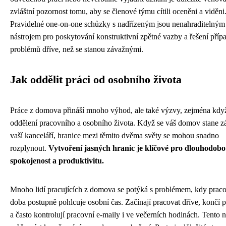
zvláštní pozornost tomu, aby se členové týmu cítili oceněni a viděni
Pravidelné one-on-one schůzky s nadřízeným jsou nenahraditelným
nástrojem pro poskytování konstruktivní zpětné vazby a řešení pří
problémů dříve, než se stanou závažnými.
Jak oddělit práci od osobního života
Práce z domova přináší mnoho výhod, ale také výzvy, zejména když
oddělení pracovního a osobního života. Když se váš domov stane z
vaší kanceláří, hranice mezi těmito dvěma světy se mohou snadno
rozplynout.
Vytvoření jasných hranic je klíčové pro dlouhodob
spokojenost a produktivitu.
Mnoho lidí pracujících z domova se potýká s problémem, kdy prac
doba postupně pohlcuje osobní čas. Začínají pracovat dříve, končí p
a často kontrolují pracovní e-maily i ve večerních hodinách. Tento 