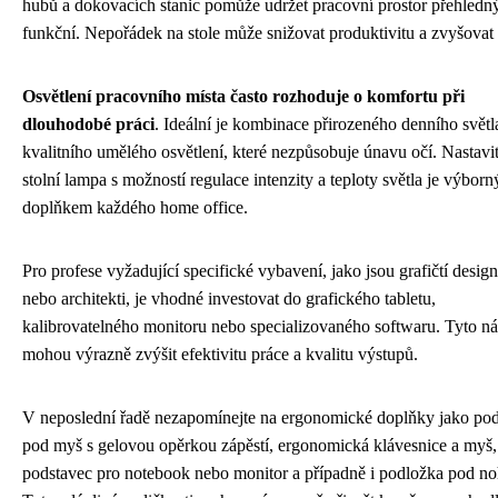
hubů a dokovacích stanic pomůže udržet pracovní prostor přehledn
funkční. Nepořádek na stole může snižovat produktivitu a zvyšovat 
Osvětlení pracovního místa často rozhoduje o komfortu při
dlouhodobé práci
. Ideální je kombinace přirozeného denního světl
kvalitního umělého osvětlení, které nezpůsobuje únavu očí. Nastavi
stolní lampa s možností regulace intenzity a teploty světla je výbor
doplňkem každého home office.
Pro profese vyžadující specifické vybavení, jako jsou grafičtí design
nebo architekti, je vhodné investovat do grafického tabletu,
kalibrovatelného monitoru nebo specializovaného softwaru. Tyto ná
mohou výrazně zvýšit efektivitu práce a kvalitu výstupů.
V neposlední řadě nezapomínejte na ergonomické doplňky jako po
pod myš s gelovou opěrkou zápěstí, ergonomická klávesnice a myš,
podstavec pro notebook nebo monitor a případně i podložka pod no