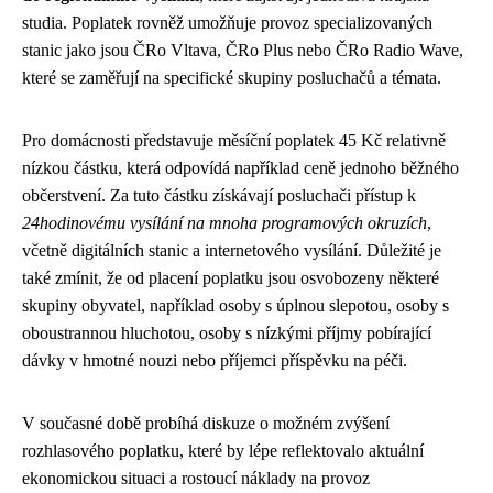
studia. Poplatek rovněž umožňuje provoz specializovaných
stanic jako jsou ČRo Vltava, ČRo Plus nebo ČRo Radio Wave,
které se zaměřují na specifické skupiny posluchačů a témata.
Pro domácnosti představuje měsíční poplatek 45 Kč relativně
nízkou částku, která odpovídá například ceně jednoho běžného
občerstvení. Za tuto částku získávají posluchači přístup k
24hodinovému vysílání na mnoha programových okruzích
,
včetně digitálních stanic a internetového vysílání. Důležité je
také zmínit, že od placení poplatku jsou osvobozeny některé
skupiny obyvatel, například osoby s úplnou slepotou, osoby s
oboustrannou hluchotou, osoby s nízkými příjmy pobírající
dávky v hmotné nouzi nebo příjemci příspěvku na péči.
V současné době probíhá diskuze o možném zvýšení
rozhlasového poplatku, které by lépe reflektovalo aktuální
ekonomickou situaci a rostoucí náklady na provoz