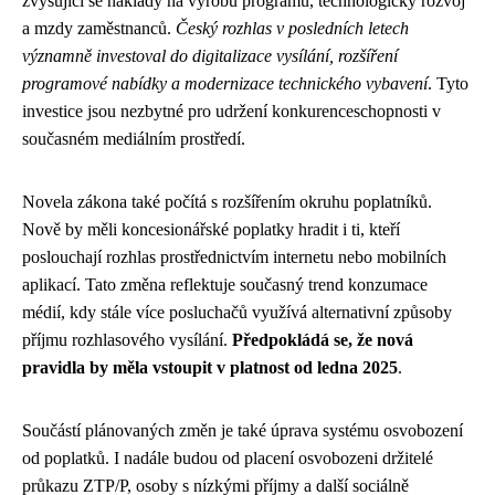
zvyšující se náklady na výrobu programu, technologický rozvoj
a mzdy zaměstnanců.
Český rozhlas v posledních letech
významně investoval do digitalizace vysílání, rozšíření
programové nabídky a modernizace technického vybavení
. Tyto
investice jsou nezbytné pro udržení konkurenceschopnosti v
současném mediálním prostředí.
Novela zákona také počítá s rozšířením okruhu poplatníků.
Nově by měli koncesionářské poplatky hradit i ti, kteří
poslouchají rozhlas prostřednictvím internetu nebo mobilních
aplikací. Tato změna reflektuje současný trend konzumace
médií, kdy stále více posluchačů využívá alternativní způsoby
příjmu rozhlasového vysílání.
Předpokládá se, že nová
pravidla by měla vstoupit v platnost od ledna 2025
.
Součástí plánovaných změn je také úprava systému osvobození
od poplatků. I nadále budou od placení osvobozeni držitelé
průkazu ZTP/P, osoby s nízkými příjmy a další sociálně