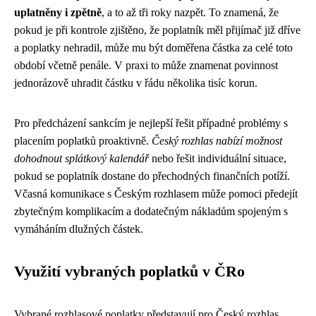
uplatněny i zpětně
, a to až tři roky nazpět. To znamená, že
pokud je při kontrole zjištěno, že poplatník měl přijímač již dříve
a poplatky nehradil, může mu být doměřena částka za celé toto
období včetně penále. V praxi to může znamenat povinnost
jednorázově uhradit částku v řádu několika tisíc korun.
Pro předcházení sankcím je nejlepší řešit případné problémy s
placením poplatků proaktivně.
Český rozhlas nabízí možnost
dohodnout splátkový kalendář
nebo řešit individuální situace,
pokud se poplatník dostane do přechodných finančních potíží.
Včasná komunikace s Českým rozhlasem může pomoci předejít
zbytečným komplikacím a dodatečným nákladům spojeným s
vymáháním dlužných částek.
Využití vybraných poplatků v ČRo
Vybrané rozhlasové poplatky představují pro Český rozhlas