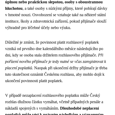
úplnou nebo praktickou slepotou, osoby s oboustrannou
hluchotou
, a také osoby s nízkými příjmy, které pobírají dávky
v hmotné nouzi. Osvobození se vztahuje také na některé státní
instituce, školy a zdravotnická zařízení, pokud přijímače slouží
výhradně pro léčebné účely nebo výuku.
Důležité je zmínit, že povinnost platit rozhlasový poplatek
vzniká od prvního dne kalendářního měsíce následujícího po
dni, kdy se osoba stala držitelem rozhlasového přijímače.
Při
pořízení nového přijímače je tedy nutné se včas zaregistrovat k
placení poplatků
. Naopak při ukončení držby přijímače je třeba
tuto skutečnost oznámit Českému rozhlasu, aby mohlo dojít k
ukončení povinnosti platit poplatek.
V případě nezaplacení rozhlasového poplatku může Český
rozhlas dlužnou částku vymáhat, včetně případných penále a
nákladů spojených s vymáháním.
Dlouhodobé neplacení
poplatků může vést k právním následkům a významným