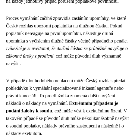
na každý jednotlivý případ porušení poplatkové povinnosti.
Proces vymáhání začíná zpravidla zasláním upomínky, ve které
Český rozhlas upozorní poplatníka na dlužnou částku. Pokud
poplatník nereaguje na první upomínku, následuje druhá
upomínka s vyčíslením dlužné částky včetně případného penále.
Důležité je si uvědomit, že dlužná částka se průběžně navyšuje o
zákonné úroky z prodlení
, což může původní dluh významně
navýšit.
V případě dlouhodobého neplacení může Český rozhlas předat
pohledávku k vymáhání specializované inkasní agentuře nebo
právní kanceláři. To pro dlužníka znamená další navýšení
nákladů o náklady na vymáhání.
Extrémním případem je
podání žaloby k soudu
, což může vést k exekučnímu řízení. V
takovém případě se původní dluh může několikanásobně navýšit
o soudní poplatky, náklady právního zastoupení a následně i o
náklady exekutora.