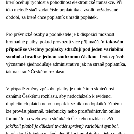
kteří oceňují rychlost a pohodlnost elektronické transakce. Při
této metodě stačí zadat číslo poplatníka a zvolit požadované
období, za které chce poplatník uhradit poplatek.
Pro právnické osoby a podnikatele je k dispozici možnost
hromadné platby, pokud provozují více přijímačů.
V takovém
případě se všechny poplatky sdružují pod jeden variabilní
symbol a hradí se jednou souhrnnou částkou
. Tento způsob
významně zjednodušuje administrativu jak na straně poplatníka,
tak na straně Českého rozhlasu.
V případě změny způsobu platby je nutné tuto skutečnost
oznámit Českému rozhlasu, aby nedocházelo k evidenci
duplicitních plateb nebo naopak k vzniku nedoplatků. Změnu
lze provést písemně, telefonicky nebo prostřednictvím online
formuláře na webových stránkách Českého rozhlasu.
Při
jakékoli platbě je důležité uvádět správný variabilní symbol
,
který slouží k jednoznačné identifikaci poplatníka a jeho platby