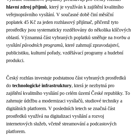
hlavní zdroj příjmů
, který je využíván k zajištění kvalitního
veřejnoprávního vysílání. V současné době činí měsíční
poplatek 45 Kč za jeden rozhlasový přijímač, přičemž tyto
prostředky jsou systematicky rozdělovány do několika klíčových
oblastí. Významná část vybraných poplatků směřuje na
tvorbu a
vysílání původních programů
, které zahrnují zpravodajství,
publicistiku, kulturní pořady, vzdělávací programy a hudební
produkci.
Český rozhlas investuje podstatnou část vybraných prostředků
do
technologické infrastruktury
, která je nezbytná pro
zajištění kvalitního vysílání po celém území České republiky. To
zahrnuje údržbu a modernizaci vysílačů, studiové techniky a
digitálních platforem. V posledních letech se značná část
prostředků využívá na digitalizaci vysílání a rozvoj
internetových služeb, včetně streamování a podcastových
platforem.