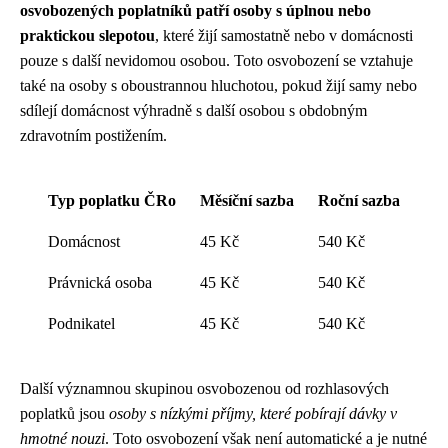
osvobozených poplatníků patří osoby s úplnou nebo
praktickou slepotou
, které žijí samostatně nebo v domácnosti
pouze s další nevidomou osobou. Toto osvobození se vztahuje
také na osoby s oboustrannou hluchotou, pokud žijí samy nebo
sdílejí domácnost výhradně s další osobou s obdobným
zdravotním postižením.
Typ poplatku ČRo
Měsíční sazba
Roční sazba
Domácnost
45 Kč
540 Kč
Právnická osoba
45 Kč
540 Kč
Podnikatel
45 Kč
540 Kč
Další významnou skupinou osvobozenou od rozhlasových
poplatků jsou
osoby s nízkými příjmy, které pobírají dávky v
hmotné nouzi
. Toto osvobození však není automatické a je nutné