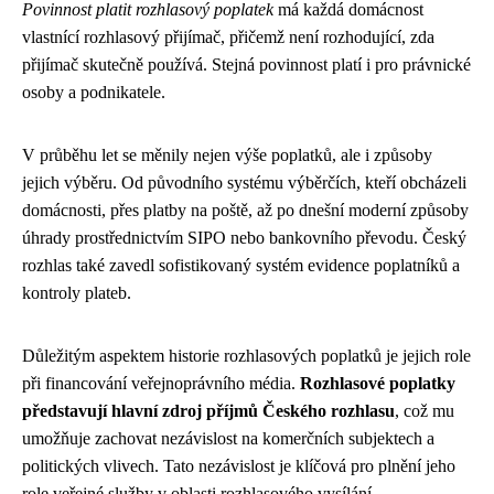
Povinnost platit rozhlasový poplatek
má každá domácnost
vlastnící rozhlasový přijímač, přičemž není rozhodující, zda
přijímač skutečně používá. Stejná povinnost platí i pro právnické
osoby a podnikatele.
V průběhu let se měnily nejen výše poplatků, ale i způsoby
jejich výběru. Od původního systému výběrčích, kteří obcházeli
domácnosti, přes platby na poště, až po dnešní moderní způsoby
úhrady prostřednictvím SIPO nebo bankovního převodu. Český
rozhlas také zavedl sofistikovaný systém evidence poplatníků a
kontroly plateb.
Důležitým aspektem historie rozhlasových poplatků je jejich role
při financování veřejnoprávního média.
Rozhlasové poplatky
představují hlavní zdroj příjmů Českého rozhlasu
, což mu
umožňuje zachovat nezávislost na komerčních subjektech a
politických vlivech. Tato nezávislost je klíčová pro plnění jeho
role veřejné služby v oblasti rozhlasového vysílání.