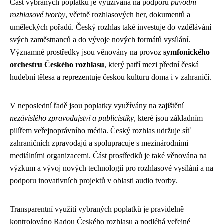
Část vybraných poplatků je využívána na podporu
původní
rozhlasové tvorby
, včetně rozhlasových her, dokumentů a
uměleckých pořadů. Český rozhlas také investuje do vzdělávání
svých zaměstnanců a do vývoje nových formátů vysílání.
Významné prostředky jsou věnovány na provoz
symfonického
orchestru Českého rozhlasu
, který patří mezi přední česká
hudební tělesa a reprezentuje českou kulturu doma i v zahraničí.
V neposlední řadě jsou poplatky využívány na zajištění
nezávislého zpravodajství a publicistiky
, které jsou základním
pilířem veřejnoprávního média. Český rozhlas udržuje síť
zahraničních zpravodajů a spolupracuje s mezinárodními
mediálními organizacemi. Část prostředků je také věnována na
výzkum a vývoj nových technologií pro rozhlasové vysílání a na
podporu inovativních projektů v oblasti audio tvorby.
Transparentní využití vybraných poplatků je pravidelně
kontrolováno Radou Českého rozhlasu a podléhá veřejné