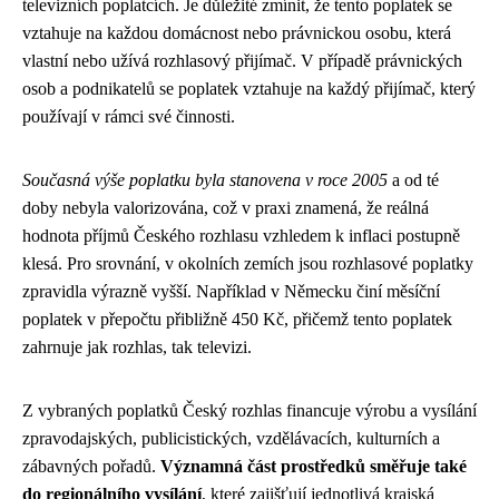
televizních poplatcích. Je důležité zmínit, že tento poplatek se
vztahuje na každou domácnost nebo právnickou osobu, která
vlastní nebo užívá rozhlasový přijímač. V případě právnických
osob a podnikatelů se poplatek vztahuje na každý přijímač, který
používají v rámci své činnosti.
Současná výše poplatku byla stanovena v roce 2005
a od té
doby nebyla valorizována, což v praxi znamená, že reálná
hodnota příjmů Českého rozhlasu vzhledem k inflaci postupně
klesá. Pro srovnání, v okolních zemích jsou rozhlasové poplatky
zpravidla výrazně vyšší. Například v Německu činí měsíční
poplatek v přepočtu přibližně 450 Kč, přičemž tento poplatek
zahrnuje jak rozhlas, tak televizi.
Z vybraných poplatků Český rozhlas financuje výrobu a vysílání
zpravodajských, publicistických, vzdělávacích, kulturních a
zábavných pořadů.
Významná část prostředků směřuje také
do regionálního vysílání
, které zajišťují jednotlivá krajská