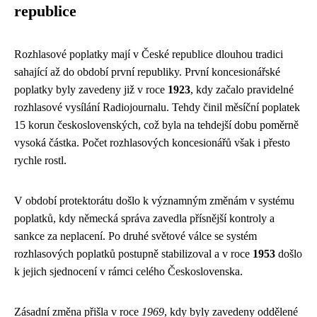
republice
Rozhlasové poplatky mají v České republice dlouhou tradici
sahající až do období první republiky. První koncesionářské
poplatky byly zavedeny již v roce
1923
, kdy začalo pravidelné
rozhlasové vysílání Radiojournalu. Tehdy činil měsíční poplatek
15 korun československých, což byla na tehdejší dobu poměrně
vysoká částka. Počet rozhlasových koncesionářů však i přesto
rychle rostl.
V období protektorátu došlo k významným změnám v systému
poplatků, kdy německá správa zavedla přísnější kontroly a
sankce za neplacení. Po druhé světové válce se systém
rozhlasových poplatků postupně stabilizoval a v roce
1953
došlo
k jejich sjednocení v rámci celého Československa.
Zásadní změna přišla v roce
1969
, kdy byly zavedeny oddělené