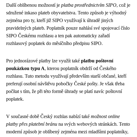
Další oblíbenou možností je
platba prostřednictvím SIPO
, což je
sdružené inkaso plateb obyvatelstva. Tento způsob je výhodný
zejména pro ty, kteří již SIPO využívají k úhradě jiných
pravidelných plateb. Poplatník pouze nahlásí své spojovací číslo
SIPO Českému rozhlasu a ten pak automaticky zařadí
rozhlasový poplatek do měsíčního předpisu SIPO.
Pro jednorázové platby lze využít také
platbu poštovní
poukázkou typu A
, kterou poplatník obdrží od Českého
rozhlasu. Tuto metodu využívají především starší občané, kteří
preferují osobní návštěvu pobočky České pošty. Je však třeba
počítat s tím, že při této formě úhrady se platí navíc poštovní
poplatek.
V současné době Český rozhlas nabízí také
možnost online
platby přes platební bránu
na svých webových stránkách. Tento
moderní způsob je oblíbený zejména mezi mladšími poplatníky,