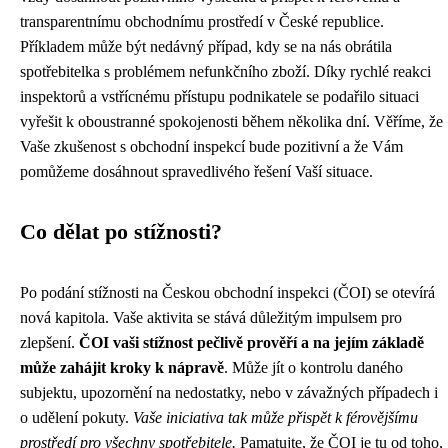
transparentnímu obchodnímu prostředí v České republice.
Příkladem může být nedávný případ, kdy se na nás obrátila
spotřebitelka s problémem nefunkčního zboží. Díky rychlé reakci
inspektorů a vstřícnému přístupu podnikatele se podařilo situaci
vyřešit k oboustranné spokojenosti během několika dní. Věříme, že
Vaše zkušenost s obchodní inspekcí bude pozitivní a že Vám
pomůžeme dosáhnout spravedlivého řešení Vaší situace.
Co dělat po stížnosti?
Po podání stížnosti na Českou obchodní inspekci (ČOI) se otevírá
nová kapitola. Vaše aktivita se stává důležitým impulsem pro
zlepšení.
ČOI vaši stížnost pečlivě prověří a na jejím základě
může zahájit kroky k nápravě
. Může jít o kontrolu daného
subjektu, upozornění na nedostatky, nebo v závažných případech i
o udělení pokuty.
Vaše iniciativa tak může přispět k férovějšímu
prostředí pro všechny spotřebitele.
Pamatujte, že ČOI je tu od toho,