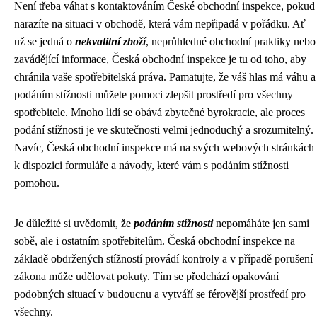
Není třeba váhat s kontaktováním České obchodní inspekce, pokud
narazíte na situaci v obchodě, která vám nepřipadá v pořádku. Ať
už se jedná o
nekvalitní zboží
, neprůhledné obchodní praktiky nebo
zavádějící informace, Česká obchodní inspekce je tu od toho, aby
chránila vaše spotřebitelská práva. Pamatujte, že váš hlas má váhu a
podáním stížnosti můžete pomoci zlepšit prostředí pro všechny
spotřebitele. Mnoho lidí se obává zbytečné byrokracie, ale proces
podání stížnosti je ve skutečnosti velmi jednoduchý a srozumitelný.
Navíc, Česká obchodní inspekce má na svých webových stránkách
k dispozici formuláře a návody, které vám s podáním stížnosti
pomohou.
Je důležité si uvědomit, že
podáním stížnosti
nepomáháte jen sami
sobě, ale i ostatním spotřebitelům. Česká obchodní inspekce na
základě obdržených stížností provádí kontroly a v případě porušení
zákona může udělovat pokuty. Tím se předchází opakování
podobných situací v budoucnu a vytváří se férovější prostředí pro
všechny.