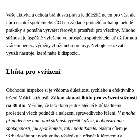
Vaše aktivita a ochota bránit svá práva je důležitá nejen pro vás, ale
i pro ostatní spotřebitele. ČOI na základě podnětů odhaluje nekalé
praktiky a pomáhá vytvářet férovější prostředí pro všechny. Mnoho
stížností je úspěšně vyřešeno ve prospěch spotřebitele, ať už formou
vrácení peněz, výměny zboží nebo omluvy. Nebojte se ozvat a
využít nástroje, které máte k dispozici.
Lhůta pro vyřízení
Obchodní inspekce si je vědoma důležitosti rychlého a efektivního
řešení Vašich stížností.
Zákon stanoví lhůtu pro vyřízení stížnosti
na 30 dní
. Věříme, že tato doba je dostatečná k důkladnému
prošetření všech podnětů a nalezení spravedlivého řešení.
V mnoha
případech se nám daří stížnosti vyřešit i dříve, k oboustranné
spokojenosti, jak spotřebitele, tak i podnikatele
. Naším cílem je
vždy dosáhnout pozitivního výsledku a přispět k férovému a