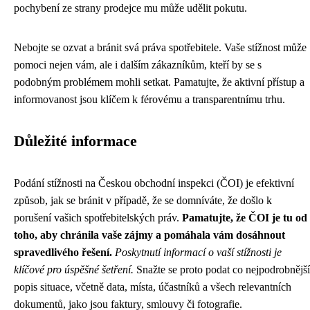
pochybení ze strany prodejce mu může udělit pokutu.
Nebojte se ozvat a bránit svá práva spotřebitele. Vaše stížnost může
pomoci nejen vám, ale i dalším zákazníkům, kteří by se s
podobným problémem mohli setkat. Pamatujte, že aktivní přístup a
informovanost jsou klíčem k férovému a transparentnímu trhu.
Důležité informace
Podání stížnosti na Českou obchodní inspekci (ČOI) je efektivní
způsob, jak se bránit v případě, že se domníváte, že došlo k
porušení vašich spotřebitelských práv.
Pamatujte, že ČOI je tu od
toho, aby chránila vaše zájmy a pomáhala vám dosáhnout
spravedlivého řešení.
Poskytnutí informací o vaší stížnosti je
klíčové pro úspěšné šetření.
Snažte se proto podat co nejpodrobnější
popis situace, včetně data, místa, účastníků a všech relevantních
dokumentů, jako jsou faktury, smlouvy či fotografie.