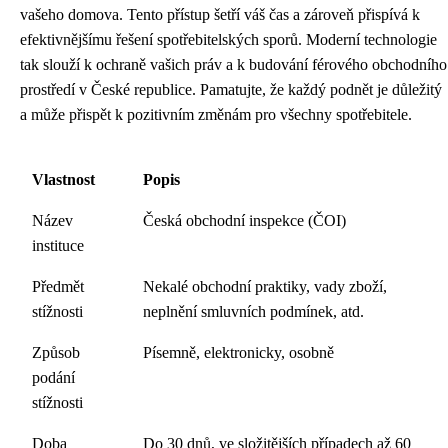
vašeho domova. Tento přístup šetří váš čas a zároveň přispívá k
efektivnějšímu řešení spotřebitelských sporů. Moderní technologie
tak slouží k ochraně vašich práv a k budování férového obchodního
prostředí v České republice. Pamatujte, že každý podnět je důležitý
a může přispět k pozitivním změnám pro všechny spotřebitele.
Vlastnost
Popis
Název
Česká obchodní inspekce (ČOI)
instituce
Předmět
Nekalé obchodní praktiky, vady zboží,
stížnosti
neplnění smluvních podmínek, atd.
Způsob
Písemně, elektronicky, osobně
podání
stížnosti
Doba
Do 30 dnů, ve složitějších případech až 60