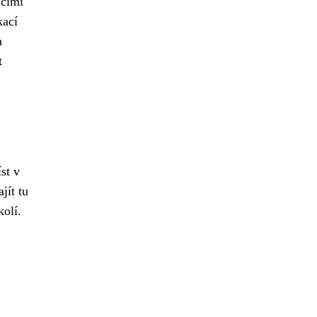
acími
kací
a
t
st v
jít tu
olí.