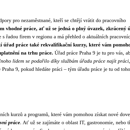
dpory pro nezaměstnané, kteří se chtějí vrátit do pracovního
 vhodné práce, ať už se jedná o plný úvazek, zkrácený 
 s řadou firem v regionu a má přehled o aktuálních pracovní
 úřad práce také rekvalifikační kurzy, které vám pomoh
 uplatnění na trhu práce.
Úřad práce Praha 9 je tu pro vás, a
noho lidem se podařilo díky službám úřadu práce najít práci,
 Praha 9, pokud hledáte práci – tým úřadu práce je tu od toh
ačních kurzů a programů, které vám pomohou získat nové dove
ivní práce
. Ať už se zajímáte o oblast IT, gastronomie, nebo t