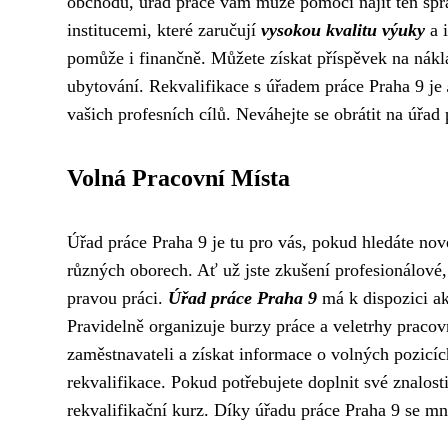
obchodu, úřad práce vám může pomoci najít ten sp
institucemi, které zaručují
vysokou kvalitu výuky
a i
pomůže i finančně. Můžete získat příspěvek na nákl
ubytování. Rekvalifikace s úřadem práce Praha 9 je
vašich profesních cílů. Neváhejte se obrátit na úřad
Volná Pracovní Místa
Úřad práce Praha 9 je tu pro vás, pokud hledáte nov
různých oborech. Ať už jste zkušení profesionálové,
pravou práci.
Úřad práce Praha 9
má k dispozici ak
Pravidelně organizuje burzy práce a veletrhy pracovn
zaměstnavateli a získat informace o volných pozicích
rekvalifikace. Pokud potřebujete doplnit své znalo
rekvalifikační kurz. Díky úřadu práce Praha 9 se mno