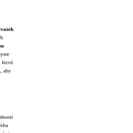
úvazek
ch
ou
byste
 která
o, aby
dnosti
řeba