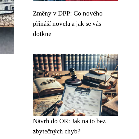
Změny v DPP: Co nového
přináší novela a jak se vás
dotkne
Návrh do OR: Jak na to bez
zbytečných chyb?