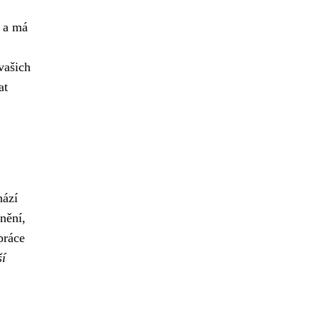
u a má
vašich
at
hází
nění,
práce
ší