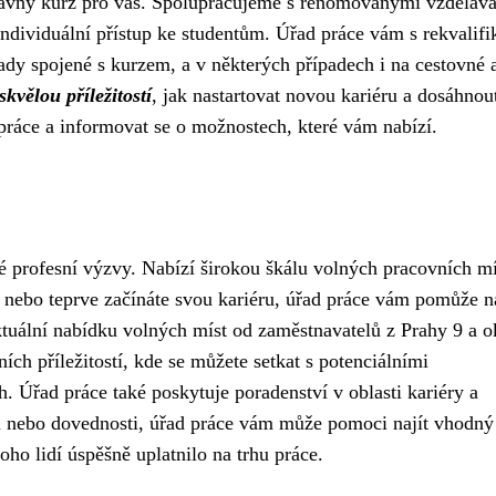
rávný kurz pro vás. Spolupracujeme s renomovanými vzděláv
ndividuální přístup ke studentům. Úřad práce vám s rekvalifi
ady spojené s kurzem, a v některých případech i na cestovné 
skvělou příležitostí
, jak nastartovat novou kariéru a dosáhnou
 práce a informovat se o možnostech, které vám nabízí.
é profesní výzvy. Nabízí širokou škálu volných pracovních mí
 nebo teprve začínáte svou kariéru, úřad práce vám pomůže na
tuální nabídku volných míst od zaměstnavatelů z Prahy 9 a ok
ích příležitostí, kde se můžete setkat s potenciálními
. Úřad práce také poskytuje poradenství v oblasti kariéry a
sti nebo dovednosti, úřad práce vám může pomoci najít vhodný
ho lidí úspěšně uplatnilo na trhu práce.