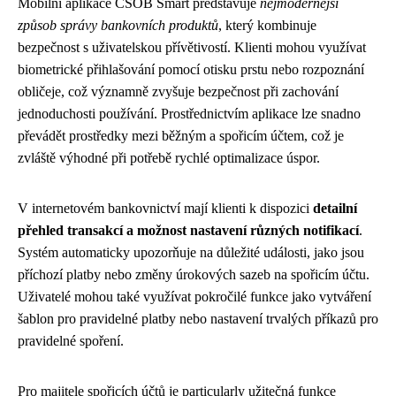
Mobilní aplikace ČSOB Smart představuje
nejmodernější
způsob správy bankovních produktů
, který kombinuje
bezpečnost s uživatelskou přívětivostí. Klienti mohou využívat
biometrické přihlašování pomocí otisku prstu nebo rozpoznání
obličeje, což významně zvyšuje bezpečnost při zachování
jednoduchosti používání. Prostřednictvím aplikace lze snadno
převádět prostředky mezi běžným a spořicím účtem, což je
zvláště výhodné při potřebě rychlé optimalizace úspor.
V internetovém bankovnictví mají klienti k dispozici
detailní
přehled transakcí a možnost nastavení různých notifikací
.
Systém automaticky upozorňuje na důležité události, jako jsou
příchozí platby nebo změny úrokových sazeb na spořicím účtu.
Uživatelé mohou také využívat pokročilé funkce jako vytváření
šablon pro pravidelné platby nebo nastavení trvalých příkazů pro
pravidelné spoření.
Pro majitele spořicích účtů je particularly užitečná funkce