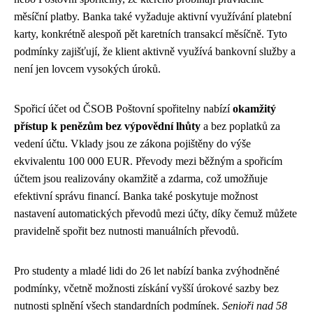
měsíční platby. Banka také vyžaduje aktivní využívání platební
karty, konkrétně alespoň pět karetních transakcí měsíčně. Tyto
podmínky zajišťují, že klient aktivně využívá bankovní služby a
není jen lovcem vysokých úroků.
Spořicí účet od ČSOB Poštovní spořitelny nabízí
okamžitý
přístup k penězům bez výpovědní lhůty
a bez poplatků za
vedení účtu. Vklady jsou ze zákona pojištěny do výše
ekvivalentu 100 000 EUR. Převody mezi běžným a spořicím
účtem jsou realizovány okamžitě a zdarma, což umožňuje
efektivní správu financí. Banka také poskytuje možnost
nastavení automatických převodů mezi účty, díky čemuž můžete
pravidelně spořit bez nutnosti manuálních převodů.
Pro studenty a mladé lidi do 26 let nabízí banka zvýhodněné
podmínky, včetně možnosti získání vyšší úrokové sazby bez
nutnosti splnění všech standardních podmínek.
Senioři nad 58