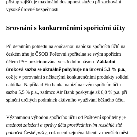
přístup zajišťuje maximální dostupnost služeb při zachování
vysoké úrovně bezpečnosti.
Srovnání s konkurenčními spořicími účty
Při detailním pohledu na současnou nabídku spořicích účtů na
českém trhu je ČSOB Poštovní spořitelna se svým spořicím
účtem PS+ pozicionována ve středním pásmu.
Základní
úroková sazba se aktuálně pohybuje na úrovni 5,3 % p.a.
,
což je v porovnání s některými konkurenčními produkty solidní
nabídka. Například Fio banka nabízí na svém spořicím účtu
sazbu 5,5 % p.a., zatímco Air Bank poskytuje až 6,0 % p.a. při
splnění určitých podmínek aktivního využívání běžného účtu.
Významnou výhodou spořicího účtu od Poštovní spořitelny je
možnost založení a správy účtu prostřednictvím rozsáhlé sítě
poboček České pošty
, což ocení zejména klienti z menších měst