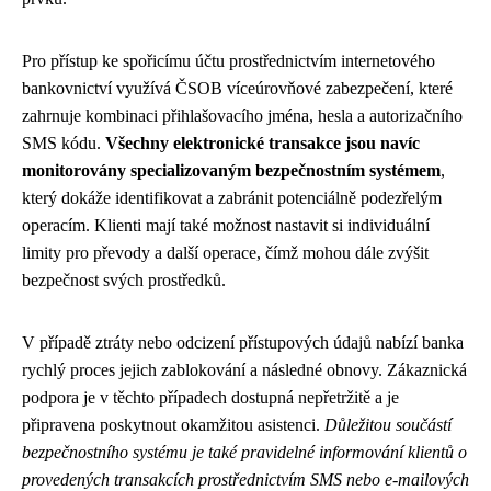
Pro přístup ke spořicímu účtu prostřednictvím internetového
bankovnictví využívá ČSOB víceúrovňové zabezpečení, které
zahrnuje kombinaci přihlašovacího jména, hesla a autorizačního
SMS kódu.
Všechny elektronické transakce jsou navíc
monitorovány specializovaným bezpečnostním systémem
,
který dokáže identifikovat a zabránit potenciálně podezřelým
operacím. Klienti mají také možnost nastavit si individuální
limity pro převody a další operace, čímž mohou dále zvýšit
bezpečnost svých prostředků.
V případě ztráty nebo odcizení přístupových údajů nabízí banka
rychlý proces jejich zablokování a následné obnovy. Zákaznická
podpora je v těchto případech dostupná nepřetržitě a je
připravena poskytnout okamžitou asistenci.
Důležitou součástí
bezpečnostního systému je také pravidelné informování klientů o
provedených transakcích prostřednictvím SMS nebo e-mailových