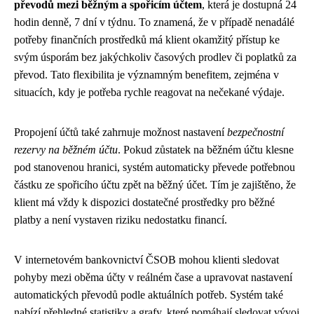
převodů mezi běžným a spořicím účtem
, která je dostupná 24
hodin denně, 7 dní v týdnu. To znamená, že v případě nenadálé
potřeby finančních prostředků má klient okamžitý přístup ke
svým úsporám bez jakýchkoliv časových prodlev či poplatků za
převod. Tato flexibilita je významným benefitem, zejména v
situacích, kdy je potřeba rychle reagovat na nečekané výdaje.
Propojení účtů také zahrnuje možnost nastavení
bezpečnostní
rezervy na běžném účtu
. Pokud zůstatek na běžném účtu klesne
pod stanovenou hranici, systém automaticky převede potřebnou
částku ze spořicího účtu zpět na běžný účet. Tím je zajištěno, že
klient má vždy k dispozici dostatečné prostředky pro běžné
platby a není vystaven riziku nedostatku financí.
V internetovém bankovnictví ČSOB mohou klienti sledovat
pohyby mezi oběma účty v reálném čase a upravovat nastavení
automatických převodů podle aktuálních potřeb. Systém také
nabízí přehledné statistiky a grafy, které pomáhají sledovat vývoj