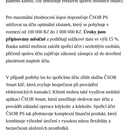
platební kartou, což umožňuje efektivní správu osobních financí.
Pro maximální zhodnocení úspor doporučuje ČSOB PS
udržovat na účtu optimální zůstatek, který se pohybuje v
rozmezí od 100 000 Kč do 1 000 000 Kč.
Úroky jsou
připisovány měsíčně
a podléhají srážkové dani ve výši 15 %.
Banka nabízí možnost založit spořicí účet i nezletilým osobám,
přičemž správu účtu zajišťuje zákonný zástupce až do dovršení
plnoletosti majitele účtu.
V případě potřeby lze ke spořicímu účtu zřídit službu ČSOB
Smart klíč, která zvyšuje bezpečnost při provádění
elektronických transakcí. Klienti mohou také využívat mobilní
aplikaci ČSOB Smart, která umožňuje sledovat stav účtu a
provádět základní operace kdykoliv a kdekoliv. Spořicí účet
ČSOB PS tak představuje komplexní finanční produkt, který
kombinuje výhodné úročení s vysokou mírou flexibility a
bezpečnosti uložených prostředků.