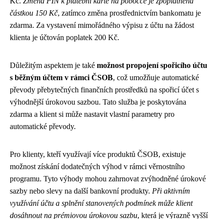
Kč.
Změna PIN k platební kartě na pobočce je zpoplatněna
částkou 150 Kč
, zatímco změna prostřednictvím bankomatu je
zdarma. Za vystavení mimořádného výpisu z účtu na žádost
klienta je účtován poplatek 200 Kč.
Důležitým aspektem je také
možnost propojení spořicího účtu
s běžným účtem v rámci ČSOB
, což umožňuje automatické
převody přebytečných finančních prostředků na spořicí účet s
výhodnější úrokovou sazbou. Tato služba je poskytována
zdarma a klient si může nastavit vlastní parametry pro
automatické převody.
Pro klienty, kteří využívají více produktů ČSOB, existuje
možnost získání dodatečných výhod v rámci věrnostního
programu. Tyto výhody mohou zahrnovat zvýhodněné úrokové
sazby nebo slevy na další bankovní produkty.
Při aktivním
využívání účtu a splnění stanovených podmínek může klient
dosáhnout na prémiovou úrokovou sazbu
, která je výrazně vyšší