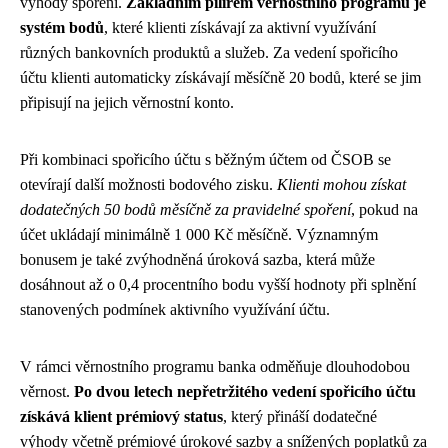
výhody spoření.
Základním pilířem věrnostního programu je
systém bodů
, které klienti získávají za aktivní využívání
různých bankovních produktů a služeb. Za vedení spořicího
účtu klienti automaticky získávají měsíčně 20 bodů, které se jim
připisují na jejich věrnostní konto.
Při kombinaci spořicího účtu s běžným účtem od ČSOB se
otevírají další možnosti bodového zisku.
Klienti mohou získat
dodatečných 50 bodů měsíčně za pravidelné spoření
, pokud na
účet ukládají minimálně 1 000 Kč měsíčně. Významným
bonusem je také zvýhodněná úroková sazba, která může
dosáhnout až o 0,4 procentního bodu vyšší hodnoty při splnění
stanovených podmínek aktivního využívání účtu.
V rámci věrnostního programu banka odměňuje dlouhodobou
věrnost.
Po dvou letech nepřetržitého vedení spořicího účtu
získává klient prémiový status
, který přináší dodatečné
výhody včetně prémiové úrokové sazby a snížených poplatků za