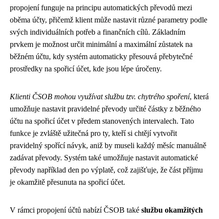
propojení funguje na principu automatických převodů mezi
oběma účty, přičemž klient může nastavit různé parametry podle
svých individuálních potřeb a finančních cílů. Základním
prvkem je možnost určit minimální a maximální zůstatek na
běžném účtu, kdy systém automaticky přesouvá přebytečné
prostředky na spořicí účet, kde jsou lépe úročeny.
Klienti ČSOB mohou využívat službu tzv. chytrého spoření
, která
umožňuje nastavit pravidelné převody určité částky z běžného
účtu na spořicí účet v předem stanovených intervalech. Tato
funkce je zvláště užitečná pro ty, kteří si chtějí vytvořit
pravidelný spořící návyk, aniž by museli každý měsíc manuálně
zadávat převody. Systém také umožňuje nastavit automatické
převody například den po výplatě, což zajišťuje, že část příjmu
je okamžitě přesunuta na spořicí účet.
V rámci propojení účtů nabízí ČSOB také
službu okamžitých