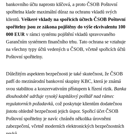
bankovního účtu naprosto klíčová, a proto ČSOB Poštovní
spořitelna klade maximální důraz na ochranu vkladů svých
klientů.
Veškeré vklady na spořicích účtech ČSOB Poštovní
spořitelny jsou ze zákona pojištěny do výše ekvivalentu 100
000 EUR
v rámci systému pojištění vkladů spravovaného
Garančním systémem finančního trhu. Tato ochrana se vztahuje
na všechny typy účtů vedených u ČSOB, včetně spořicích účtů
Poštovní spořitelny.
Důležitým aspektem bezpečnosti je také skutečnost, že ČSOB
patří do mezinárodní bankovní skupiny KBC, která je známá
svou stabilitou a konzervativním přístupem k řízení rizik.
Banka
dlouhodobě udržuje vysoký kapitálový polštář nad rámec
regulatorních požadavků
, což poskytuje klientům dodatečnou
jistotu ohledně bezpečnosti jejich úspor. Spořicí účet ČSOB
Poštovní spořitelny je navíc chráněn několika úrovněmi
zabezpečení, včetně moderních elektronických bezpečnostních
prvků.