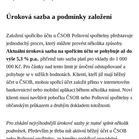
Úroková sazba a podmínky založení
Založení spořicího účtu u ČSOB Poštovní spořitelny představuje
jednoduchý proces, který můžete provést několika způsoby.
Aktuální úroková sazba na spořicím účtu se pohybuje až do
výše 5,3 % p.a.
, přičemž tato sazba platí pro vklady do 1 000
000 Kč. Pro částky nad tento limit je úročení odstupňované a
pohybuje se v nižších hodnotách. Klienti, kteří již mají běžný
účet u ČSOB, mohou spořicí účet založit přímo v internetovém
bankovnictví nebo mobilní aplikaci během několika minut. Noví
klienti musí navštívit pobočku ČSOB nebo Poštovní spořitelny s
občanským průkazem a druhým dokladem totožnosti.
Pro získání nejvýhodnější úrokové sazby je nutné splnit několik
podmínek
. Především je třeba mít aktivní běžný účet u ČSOB
nebo Poštovní spořitelny, ze kterého probíhají pravidelné