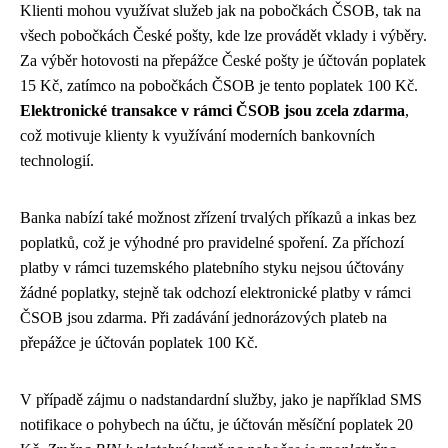
Klienti mohou využívat služeb jak na pobočkách ČSOB, tak na
všech pobočkách České pošty, kde lze provádět vklady i výběry.
Za výběr hotovosti na přepážce České pošty je účtován poplatek
15 Kč, zatímco na pobočkách ČSOB je tento poplatek 100 Kč.
Elektronické transakce v rámci ČSOB jsou zcela zdarma
,
což motivuje klienty k využívání moderních bankovních
technologií.
Banka nabízí také možnost zřízení trvalých příkazů a inkas bez
poplatků, což je výhodné pro pravidelné spoření. Za příchozí
platby v rámci tuzemského platebního styku nejsou účtovány
žádné poplatky, stejně tak odchozí elektronické platby v rámci
ČSOB jsou zdarma. Při zadávání jednorázových plateb na
přepážce je účtován poplatek 100 Kč.
V případě zájmu o nadstandardní služby, jako je například SMS
notifikace o pohybech na účtu, je účtován měsíční poplatek 20