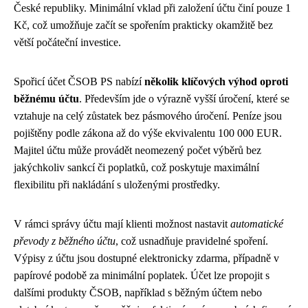
České republiky. Minimální vklad při založení účtu činí pouze 1
Kč, což umožňuje začít se spořením prakticky okamžitě bez
větší počáteční investice.
Spořicí účet ČSOB PS nabízí
několik klíčových výhod oproti
běžnému účtu
. Především jde o výrazně vyšší úročení, které se
vztahuje na celý zůstatek bez pásmového úročení. Peníze jsou
pojištěny podle zákona až do výše ekvivalentu 100 000 EUR.
Majitel účtu může provádět neomezený počet výběrů bez
jakýchkoliv sankcí či poplatků, což poskytuje maximální
flexibilitu při nakládání s uloženými prostředky.
V rámci správy účtu mají klienti možnost nastavit
automatické
převody z běžného účtu
, což usnadňuje pravidelné spoření.
Výpisy z účtu jsou dostupné elektronicky zdarma, případně v
papírové podobě za minimální poplatek. Účet lze propojit s
dalšími produkty ČSOB, například s běžným účtem nebo