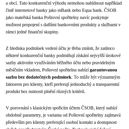
a obcí. Tuto konkurenční výhodu nemohou nabídnout například
čistě internetové banky jako mBank nebo Equa bank. ČSOB
jako mateřská banka Poštovní spořitelny navíc poskytuje
možnost propojení s dalšími bankovními produkty a službami v
rámci jedné finanční skupiny.
Z hlediska podmínek vedení účtu je třeba zmínit, že zatímco
některé konkurenční banky podmiňují získání nejvyšší úrokové
sazby aktivním využíváním běžného účtu nebo pravidelným
měsíčním vkladem, Poštovní spořitelna nabízí
garantovanou
sazbu bez dodatečných podmínek
. To může být významným
faktorem pro klienty, kteří preferují jednoduchý a transparentní
produkt bez nutnosti plnění různých kritérií.
V porovnání s klasickým spořicím účtem ČSOB, který nabízí
obdobné parametry, je varianta od Poštovní spořitelny zajímavá
především pro klienty preferující osobní kontakt a dostupnost