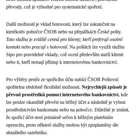
převody, což je výhodné pro systematické spoření.
Další možností je vklad hotovosti, který lze uskutečnit na
kterékoliv pobočce ČSOB nebo na přepážkách České pošty.
Tato služba je zvláště cenná pro klienty, kteří preferují osobní
kontakt nebo pracují s hotovostí
. Na poštách lze využít službu
Sipo pro pravidelné vklady, což ocení především starší klienti
nebo ti, kteří nemají přístup k internetovému bankovnictví.
Pro výběry peněz ze spořicího účtu nabízí ČSOB Poštovní
spořitelna obdobně flexibilní možnosti.
Nejrychlejší způsob je
převod prostředků pomocí internetového bankovnictví
, kde
lze peníze okamžitě převést na běžný účet a následně je vybrat
prostřednictvím bankomatu nebo na pobočce. Důležité je zmínit,
že spořicí účet není primárně určen k běžným platebním
operacím, proto některé služby mohou být zpoplatněny dle
aktuálního sazebníku.