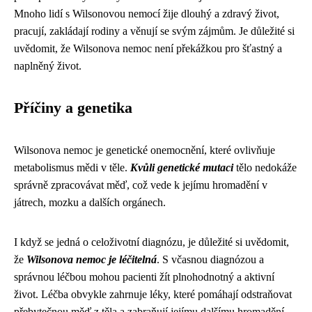
Mnoho lidí s Wilsonovou nemocí žije dlouhý a zdravý život,
pracují, zakládají rodiny a věnují se svým zájmům. Je důležité si
uvědomit, že Wilsonova nemoc není překážkou pro šťastný a
naplněný život.
Příčiny a genetika
Wilsonova nemoc je genetické onemocnění, které ovlivňuje
metabolismus mědi v těle.
Kvůli genetické mutaci
tělo nedokáže
správně zpracovávat měď, což vede k jejímu hromadění v
játrech, mozku a dalších orgánech.
I když se jedná o celoživotní diagnózu, je důležité si uvědomit,
že
Wilsonova nemoc je léčitelná
. S včasnou diagnózou a
správnou léčbou mohou pacienti žít plnohodnotný a aktivní
život. Léčba obvykle zahrnuje léky, které pomáhají odstraňovat
přebytečnou měď z těla a zabraňují jejímu dalšímu hromadění.