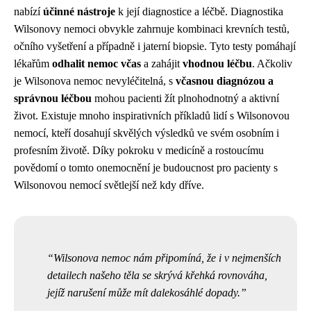
nabízí
účinné nástroje
k její diagnostice a léčbě. Diagnostika
Wilsonovy nemoci obvykle zahrnuje kombinaci krevních testů,
očního vyšetření a případně i jaterní biopsie. Tyto testy pomáhají
lékařům
odhalit nemoc včas
a zahájit
vhodnou léčbu
. Ačkoliv
je Wilsonova nemoc nevyléčitelná, s
včasnou diagnózou a
správnou léčbou
mohou pacienti žít plnohodnotný a aktivní
život. Existuje mnoho inspirativních příkladů lidí s Wilsonovou
nemocí, kteří dosahují skvělých výsledků ve svém osobním i
profesním životě. Díky pokroku v medicíně a rostoucímu
povědomí o tomto onemocnění je budoucnost pro pacienty s
Wilsonovou nemocí světlejší než kdy dříve.
Wilsonova nemoc nám připomíná, že i v nejmenších
detailech našeho těla se skrývá křehká rovnováha,
jejíž narušení může mít dalekosáhlé dopady.