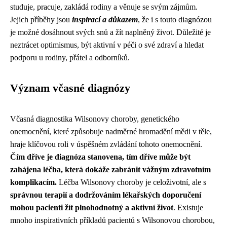
studuje, pracuje, zakládá rodiny a věnuje se svým zájmům.
Jejich příběhy jsou
inspirací a důkazem
, že i s touto diagnózou
je možné dosáhnout svých snů a žít naplněný život. Důležité je
neztrácet optimismus, být aktivní v péči o své zdraví a hledat
podporu u rodiny, přátel a odborníků.
Význam včasné diagnózy
Včasná diagnostika Wilsonovy choroby, genetického
onemocnění, které způsobuje nadměrné hromadění mědi v těle,
hraje klíčovou roli v úspěšném zvládání tohoto onemocnění.
Čím dříve je diagnóza stanovena, tím dříve může být
zahájena léčba, která dokáže zabránit vážným zdravotním
komplikacím.
Léčba Wilsonovy choroby je celoživotní, ale s
správnou terapií a dodržováním lékařských doporučení
mohou pacienti žít plnohodnotný a aktivní život
. Existuje
mnoho inspirativních příkladů pacientů s Wilsonovou chorobou,