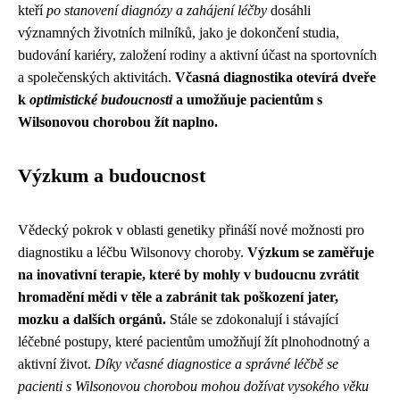
kteří
po stanovení diagnózy a zahájení léčby
dosáhli
významných životních milníků, jako je dokončení studia,
budování kariéry, založení rodiny a aktivní účast na sportovních
a společenských aktivitách.
Včasná diagnostika otevírá dveře
k
optimistické budoucnosti
a umožňuje pacientům s
Wilsonovou chorobou žít naplno.
Výzkum a budoucnost
Vědecký pokrok v oblasti genetiky přináší nové možnosti pro
diagnostiku a léčbu Wilsonovy choroby.
Výzkum se zaměřuje
na inovativní terapie, které by mohly v budoucnu zvrátit
hromadění mědi v těle a zabránit tak poškození jater,
mozku a dalších orgánů.
Stále se zdokonalují i stávající
léčebné postupy, které pacientům umožňují žít plnohodnotný a
aktivní život.
Díky včasné diagnostice a správné léčbě se
pacienti s Wilsonovou chorobou mohou dožívat vysokého věku