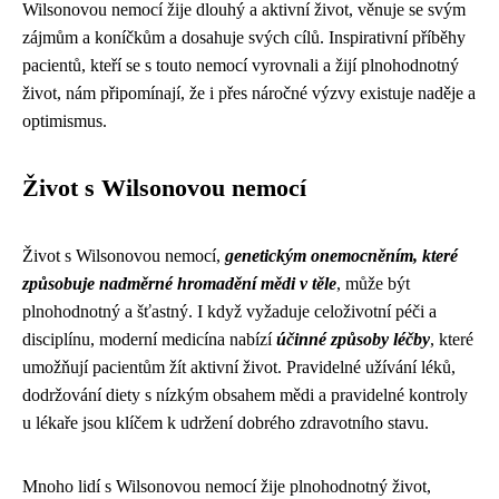
Wilsonovou nemocí žije dlouhý a aktivní život, věnuje se svým
zájmům a koníčkům a dosahuje svých cílů. Inspirativní příběhy
pacientů, kteří se s touto nemocí vyrovnali a žijí plnohodnotný
život, nám připomínají, že i přes náročné výzvy existuje naděje a
optimismus.
Život s Wilsonovou nemocí
Život s Wilsonovou nemocí,
genetickým onemocněním, které
způsobuje nadměrné hromadění mědi v těle
, může být
plnohodnotný a šťastný. I když vyžaduje celoživotní péči a
disciplínu, moderní medicína nabízí
účinné způsoby léčby
, které
umožňují pacientům žít aktivní život. Pravidelné užívání léků,
dodržování diety s nízkým obsahem mědi a pravidelné kontroly
u lékaře jsou klíčem k udržení dobrého zdravotního stavu.
Mnoho lidí s Wilsonovou nemocí žije plnohodnotný život,