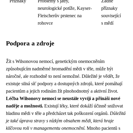
Příznaky
Problémy s játry,
Žádné
neurologické potíže, Kayser-
příznaky
Fleischerův prstenec na
související
rohovce
s mědí
Podpora a zdroje
Žít s Wilsonovou nemocí, genetickým onemocněním
způsobujícím nadměrné hromadění mědi v těle, může být
náročné, ale rozhodně to není nemožné. Důležité je vědět, že
existuje silná síť podpory a dostupných zdrojů, které pomáhají
pacientům a jejich rodinám žít plnohodnotný a aktivní život.
Léčba Wilsonovy nemoci se neustále vyvíjí a přináší nové
naděje a možnosti.
Existují léky, které dokáží účinně snižovat
hladinu mědi v těle a předcházet tak poškození orgánů.
Důležitá
je také úprava stravy s nízkým obsahem mědi, která hraje
klíčovou roli v managementu onemocnění.
Mnoho pacientů s