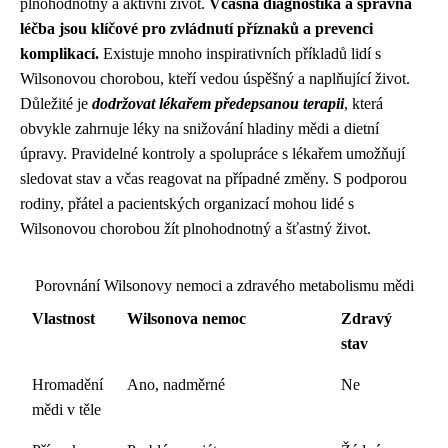
plnohodnotný a aktivní život.
Včasná diagnostika a správná
léčba jsou klíčové pro zvládnutí příznaků a prevenci
komplikací.
Existuje mnoho inspirativních příkladů lidí s
Wilsonovou chorobou, kteří vedou úspěšný a naplňující život.
Důležité je
dodržovat lékařem předepsanou terapii
, která
obvykle zahrnuje léky na snižování hladiny mědi a dietní
úpravy. Pravidelné kontroly a spolupráce s lékařem umožňují
sledovat stav a včas reagovat na případné změny. S podporou
rodiny, přátel a pacientských organizací mohou lidé s
Wilsonovou chorobou žít plnohodnotný a šťastný život.
Porovnání Wilsonovy nemoci a zdravého metabolismu mědi
Vlastnost
Wilsonova nemoc
Zdravý
stav
Hromadění
Ano, nadměrné
Ne
mědi v těle