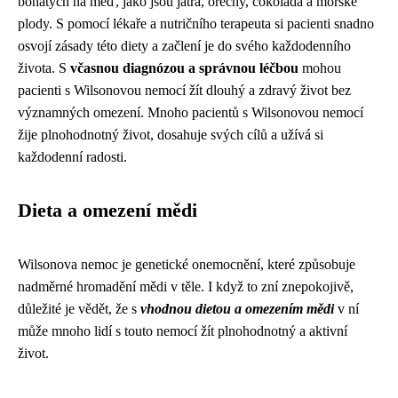
bohatých na měď, jako jsou játra, ořechy, čokoláda a mořské
plody. S pomocí lékaře a nutričního terapeuta si pacienti snadno
osvojí zásady této diety a začlení je do svého každodenního
života. S
včasnou diagnózou a správnou léčbou
mohou
pacienti s Wilsonovou nemocí žít dlouhý a zdravý život bez
významných omezení. Mnoho pacientů s Wilsonovou nemocí
žije plnohodnotný život, dosahuje svých cílů a užívá si
každodenní radosti.
Dieta a omezení mědi
Wilsonova nemoc je genetické onemocnění, které způsobuje
nadměrné hromadění mědi v těle. I když to zní znepokojivě,
důležité je vědět, že s
vhodnou dietou a omezením mědi
v ní
může mnoho lidí s touto nemocí žít plnohodnotný a aktivní
život.