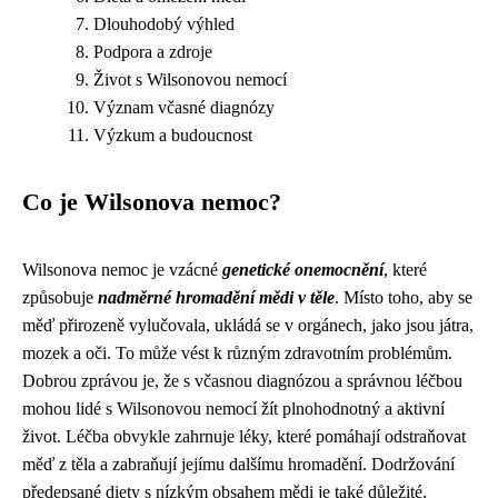
Dlouhodobý výhled
Podpora a zdroje
Život s Wilsonovou nemocí
Význam včasné diagnózy
Výzkum a budoucnost
Co je Wilsonova nemoc?
Wilsonova nemoc je vzácné
genetické onemocnění
, které
způsobuje
nadměrné hromadění mědi v těle
. Místo toho, aby se
měď přirozeně vylučovala, ukládá se v orgánech, jako jsou játra,
mozek a oči. To může vést k různým zdravotním problémům.
Dobrou zprávou je, že s včasnou diagnózou a správnou léčbou
mohou lidé s Wilsonovou nemocí žít plnohodnotný a aktivní
život. Léčba obvykle zahrnuje léky, které pomáhají odstraňovat
měď z těla a zabraňují jejímu dalšímu hromadění. Dodržování
předepsané diety s nízkým obsahem mědi je také důležité.