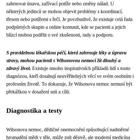
zahrnovat únavu, zažívací potíže nebo změny nálad. U
některých jedinců se mohou objevit problémy s koordinací,
třesem nebo potížemi s řečí. Je povzbudivé, že existuje celá řada
podpůrných skupin a online komunit, kde se pacienti a jejich
blízcí mohou podělit o své zkušenosti, rady a podporu.
S pravidelnou lékařskou péčí, která zahrnuje léky a úpravu
stravy, mohou pacienti s Wilsonovou nemocí žít dlouhý a
zdravý život.
Existuje mnoho inspirativních příkladů lidí s touto
diagnózou, kteří dosahují neuvěřitelných věcí ve svém osobním i
profesním životě. To dokazuje, že Wilsonova nemoc nemusí být
překážkou v dosažení snů a cílů.
Diagnostika a testy
Wilsonova nemoc, dědičné onemocnění způsobující nadměrné
hromadění mědi v těle, může znít děsivě, ale moderní medicína