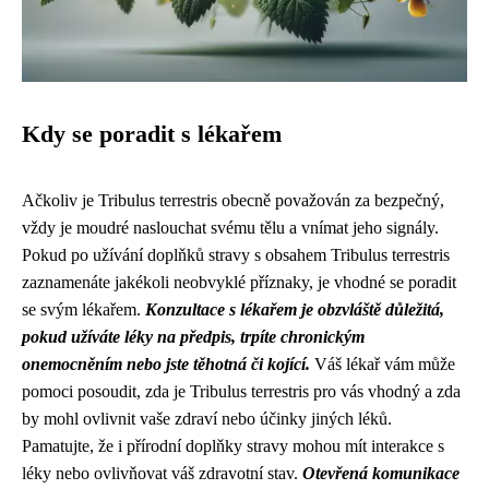
Kdy se poradit s lékařem
Ačkoliv je Tribulus terrestris obecně považován za bezpečný,
vždy je moudré naslouchat svému tělu a vnímat jeho signály.
Pokud po užívání doplňků stravy s obsahem Tribulus terrestris
zaznamenáte jakékoli neobvyklé příznaky, je vhodné se poradit
se svým lékařem.
Konzultace s lékařem je obzvláště důležitá,
pokud užíváte léky na předpis, trpíte chronickým
onemocněním nebo jste těhotná či kojící.
Váš lékař vám může
pomoci posoudit, zda je Tribulus terrestris pro vás vhodný a zda
by mohl ovlivnit vaše zdraví nebo účinky jiných léků.
Pamatujte, že i přírodní doplňky stravy mohou mít interakce s
léky nebo ovlivňovat váš zdravotní stav.
Otevřená komunikace