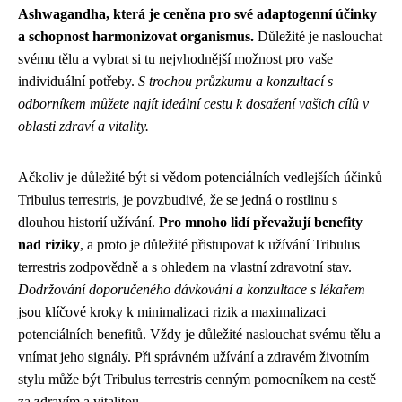
Ashwagandha, která je ceněna pro své adaptogenní účinky
a schopnost harmonizovat organismus.
Důležité je naslouchat
svému tělu a vybrat si tu nejvhodnější možnost pro vaše
individuální potřeby.
S trochou průzkumu a konzultací s
odborníkem můžete najít ideální cestu k dosažení vašich cílů v
oblasti zdraví a vitality.
Ačkoliv je důležité být si vědom potenciálních vedlejších účinků
Tribulus terrestris, je povzbudivé, že se jedná o rostlinu s
dlouhou historií užívání.
Pro mnoho lidí převažují benefity
nad riziky
, a proto je důležité přistupovat k užívání Tribulus
terrestris zodpovědně a s ohledem na vlastní zdravotní stav.
Dodržování doporučeného dávkování a konzultace s lékařem
jsou klíčové kroky k minimalizaci rizik a maximalizaci
potenciálních benefitů. Vždy je důležité naslouchat svému tělu a
vnímat jeho signály. Při správném užívání a zdravém životním
stylu může být Tribulus terrestris cenným pomocníkem na cestě
za zdravím a vitalitou.