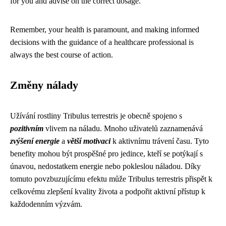
for you and advise on the correct dosage.
Remember, your health is paramount, and making informed
decisions with the guidance of a healthcare professional is
always the best course of action.
Změny nálady
Užívání rostliny Tribulus terrestris je obecně spojeno s
pozitivním
vlivem na náladu. Mnoho uživatelů zaznamenává
zvýšení energie
a
větší motivaci
k aktivnímu trávení času. Tyto
benefity mohou být prospěšné pro jedince, kteří se potýkají s
únavou, nedostatkem energie nebo pokleslou náladou. Díky
tomuto povzbuzujícímu efektu může Tribulus terrestris přispět k
celkovému zlepšení kvality života a podpořit aktivní přístup k
každodenním výzvám.