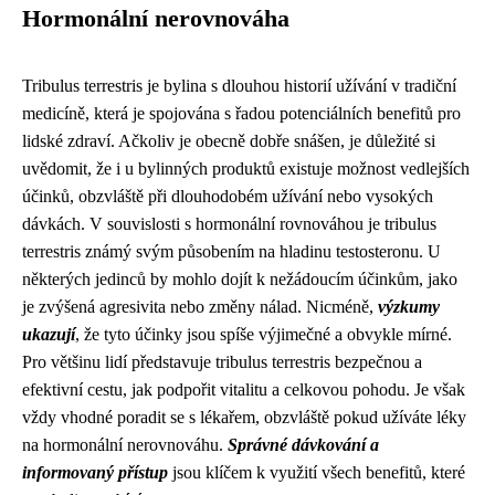
Hormonální nerovnováha
Tribulus terrestris je bylina s dlouhou historií užívání v tradiční
medicíně, která je spojována s řadou potenciálních benefitů pro
lidské zdraví. Ačkoliv je obecně dobře snášen, je důležité si
uvědomit, že i u bylinných produktů existuje možnost vedlejších
účinků, obzvláště při dlouhodobém užívání nebo vysokých
dávkách. V souvislosti s hormonální rovnováhou je tribulus
terrestris známý svým působením na hladinu testosteronu. U
některých jedinců by mohlo dojít k nežádoucím účinkům, jako
je zvýšená agresivita nebo změny nálad. Nicméně,
výzkumy
ukazují
, že tyto účinky jsou spíše výjimečné a obvykle mírné.
Pro většinu lidí představuje tribulus terrestris bezpečnou a
efektivní cestu, jak podpořit vitalitu a celkovou pohodu. Je však
vždy vhodné poradit se s lékařem, obzvláště pokud užíváte léky
na hormonální nerovnováhu.
Správné dávkování a
informovaný přístup
jsou klíčem k využití všech benefitů, které