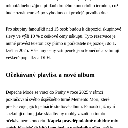
mimořádného zájmu přidání druhého koncertního termínu, což
bude oznámeno až po vyhodnocení prodejů prvního dne.
Pro skupiny fanoušků nad 15 osob budou k dispozici skupinové
slevy ve výši 10 % z celkové ceny nákupu. Tyto rezervace je
nutné provést telefonicky přímo u pořadatele nejpozději do 1.
května 2025. Všechny ceny vstupenek jsou konečné a zahrnují
veškeré poplatky a DPH.
Očekávaný playlist a nové album
Depeche Mode se vrací do Prahy v roce 2025 v rámci
pokračování svého úspěšného turné Memento Mori, které
představuje jejich patnácté studiové album. Fanoušci již nyní
spekulují o tom, jaké skladby by mohly zaznít na tomto
očekávaném koncertu.
Kapela pravděpodobně nabídne mix
svých klasických hitů i novinek z posledního alba
, což je