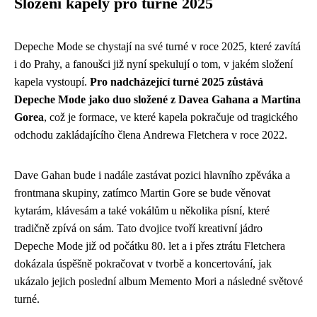
Složení kapely pro turné 2025
Depeche Mode se chystají na své turné v roce 2025, které zavítá
i do Prahy, a fanoušci již nyní spekulují o tom, v jakém složení
kapela vystoupí.
Pro nadcházející turné 2025 zůstává
Depeche Mode jako duo složené z Davea Gahana a Martina
Gorea
, což je formace, ve které kapela pokračuje od tragického
odchodu zakládajícího člena Andrewa Fletchera v roce 2022.
Dave Gahan bude i nadále zastávat pozici hlavního zpěváka a
frontmana skupiny, zatímco Martin Gore se bude věnovat
kytarám, klávesám a také vokálům u několika písní, které
tradičně zpívá on sám. Tato dvojice tvoří kreativní jádro
Depeche Mode již od počátku 80. let a i přes ztrátu Fletchera
dokázala úspěšně pokračovat v tvorbě a koncertování, jak
ukázalo jejich poslední album Memento Mori a následné světové
turné.