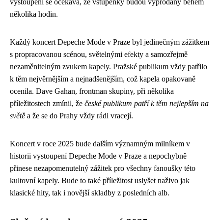
vystoupení se očekává, že vstupenky budou vyprodány během
několika hodin.
Každý koncert Depeche Mode v Praze byl jedinečným zážitkem
s propracovanou scénou, světelnými efekty a samozřejmě
nezaměnitelným zvukem kapely. Pražské publikum vždy patřilo
k těm nejvěrnějším a nejnadšenějším, což kapela opakovaně
ocenila. Dave Gahan, frontman skupiny, při několika
příležitostech zmínil, že
české publikum patří k těm nejlepším na
světě
a že se do Prahy vždy rádi vracejí.
Koncert v roce 2025 bude dalším významným milníkem v
historii vystoupení Depeche Mode v Praze a nepochybně
přinese nezapomenutelný zážitek pro všechny fanoušky této
kultovní kapely. Bude to také příležitost uslyšet naživo jak
klasické hity, tak i novější skladby z posledních alb.