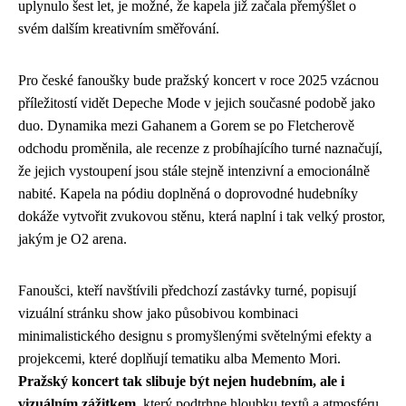
uplynulo šest let, je možné, že kapela již začala přemýšlet o
svém dalším kreativním směřování.
Pro české fanoušky bude pražský koncert v roce 2025 vzácnou
příležitostí vidět Depeche Mode v jejich současné podobě jako
duo. Dynamika mezi Gahanem a Gorem se po Fletcherově
odchodu proměnila, ale recenze z probíhajícího turné naznačují,
že jejich vystoupení jsou stále stejně intenzivní a emocionálně
nabité. Kapela na pódiu doplněná o doprovodné hudebníky
dokáže vytvořit zvukovou stěnu, která naplní i tak velký prostor,
jakým je O2 arena.
Fanoušci, kteří navštívili předchozí zastávky turné, popisují
vizuální stránku show jako působivou kombinaci
minimalistického designu s promyšlenými světelnými efekty a
projekcemi, které doplňují tematiku alba Memento Mori.
Pražský koncert tak slibuje být nejen hudebním, ale i
vizuálním zážitkem
, který podtrhne hloubku textů a atmosféru