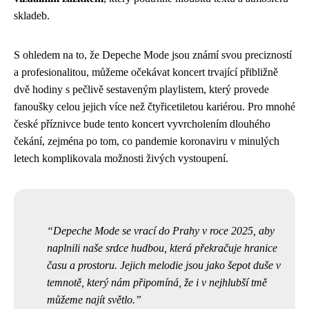
skladeb.
S ohledem na to, že Depeche Mode jsou známí svou precizností
a profesionalitou, můžeme očekávat koncert trvající přibližně
dvě hodiny s pečlivě sestaveným playlistem, který provede
fanoušky celou jejich více než čtyřicetiletou kariérou. Pro mnohé
české příznivce bude tento koncert vyvrcholením dlouhého
čekání, zejména po tom, co pandemie koronaviru v minulých
letech komplikovala možnosti živých vystoupení.
Depeche Mode se vrací do Prahy v roce 2025, aby
naplnili naše srdce hudbou, která překračuje hranice
času a prostoru. Jejich melodie jsou jako šepot duše v
temnotě, který nám připomíná, že i v nejhlubší tmě
můžeme najít světlo.