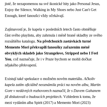
jisté, že nezapomenou na své ikonické hity jako Personal Jesus,
Enjoy the Silence, Walking in My Shoes nebo Just Can't Get
Enough, které fanoušci vždy očekávají.
Zajímavostí je, že kapela v posledních letech často obměňuje
část svého playlistu, aby zahrnula i méně hrané skladby ze svého
rozsáhlého katalogu.
Na předchozích zastávkách turné
Memento Mori překvapili fanoušky zařazením méně
obvyklých skladeb jako Strangelove, Stripped nebo I Feel
You
, což naznačuje, že i v Praze bychom se mohli dočkat
nějakého překvapení.
Existují také spekulace o možném novém materiálu.
Ačkoliv
kapela zatím oficiálně neoznámila práci na novém albu, Martin
Gore v nedávných rozhovorech naznačil, že s Davem Gahanem
již diskutovali o budoucích projektech
. Vzhledem k tomu, že
mezi vydáním alba Spirit (2017) a Memento Mori (2023)