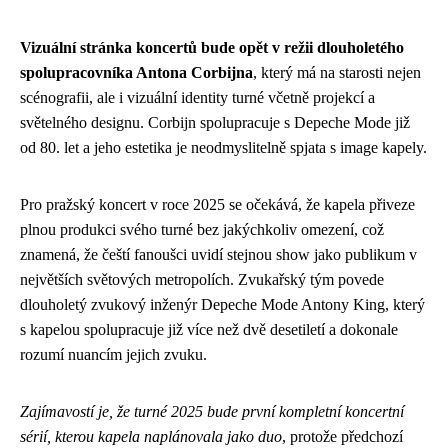
Vizuální stránka koncertů bude opět v režii dlouholetého
spolupracovníka Antona Corbijna
, který má na starosti nejen
scénografii, ale i vizuální identity turné včetně projekcí a
světelného designu. Corbijn spolupracuje s Depeche Mode již
od 80. let a jeho estetika je neodmyslitelně spjata s image kapely.
Pro pražský koncert v roce 2025 se očekává, že kapela přiveze
plnou produkci svého turné bez jakýchkoliv omezení, což
znamená, že čeští fanoušci uvidí stejnou show jako publikum v
největších světových metropolích. Zvukařský tým povede
dlouholetý zvukový inženýr Depeche Mode Antony King, který
s kapelou spolupracuje již více než dvě desetiletí a dokonale
rozumí nuancím jejich zvuku.
Zajímavostí je, že turné 2025 bude první kompletní koncertní
sérií, kterou kapela naplánovala jako duo
, protože předchozí