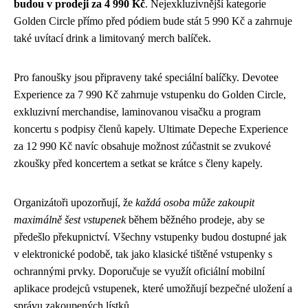
budou v prodeji za 4 990 Kč
. Nejexkluzivnější kategorie
Golden Circle přímo před pódiem bude stát 5 990 Kč a zahrnuje
také uvítací drink a limitovaný merch balíček.
Pro fanoušky jsou připraveny také speciální balíčky. Devotee
Experience za 7 990 Kč zahrnuje vstupenku do Golden Circle,
exkluzivní merchandise, laminovanou visačku a program
koncertu s podpisy členů kapely. Ultimate Depeche Experience
za 12 990 Kč navíc obsahuje možnost zúčastnit se zvukové
zkoušky před koncertem a setkat se krátce s členy kapely.
Organizátoři upozorňují, že
každá osoba může zakoupit
maximálně šest vstupenek
během běžného prodeje, aby se
předešlo překupnictví. Všechny vstupenky budou dostupné jak
v elektronické podobě, tak jako klasické tištěné vstupenky s
ochrannými prvky. Doporučuje se využít oficiální mobilní
aplikace prodejců vstupenek, které umožňují bezpečné uložení a
správu zakoupených lístků.