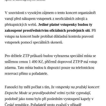
V souvislosti s vysokým zájmem o tento koncert organizátoři
varují před nákupem vstupenek z neoficiálních zdrojů a
překupnických webů.
Jediné platné vstupenky budou ty
zakoupené prostřednictvím oficiálních prodejních sítí
. Při
vstupu na koncert bude probíhat důkladná kontrola pravosti
vstupenek pomocí speciálních skenerů.
Pro držitele ZTP průkazů budou vyhrazena speciální místa se
sníženou cenou 1 490 Kč, přičemž doprovod ZTP/P má vstup
zdarma. Tato místa budou k dispozici pouze na telefonickou
rezervaci přímo u pořadatele.
Fanoušci by měli počítat s tím, že
vstupenky na pražský koncert
Depeche Mode se pravděpodobně velmi rychle vyprodají
,
podobně jako tomu bylo při posledním vystoupení kapely v
České republice. Pořadatelé proto zvažují v případě