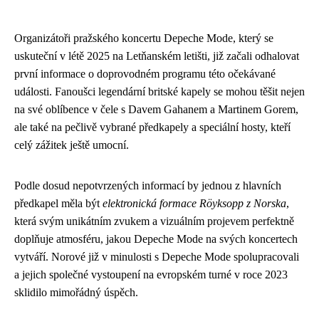
Organizátoři pražského koncertu Depeche Mode, který se
uskuteční v létě 2025 na Letňanském letišti, již začali odhalovat
první informace o doprovodném programu této očekávané
události. Fanoušci legendární britské kapely se mohou těšit nejen
na své oblíbence v čele s Davem Gahanem a Martinem Gorem,
ale také na pečlivě vybrané předkapely a speciální hosty, kteří
celý zážitek ještě umocní.
Podle dosud nepotvrzených informací by jednou z hlavních
předkapel měla být
elektronická formace Röyksopp z Norska
,
která svým unikátním zvukem a vizuálním projevem perfektně
doplňuje atmosféru, jakou Depeche Mode na svých koncertech
vytváří. Norové již v minulosti s Depeche Mode spolupracovali
a jejich společné vystoupení na evropském turné v roce 2023
sklidilo mimořádný úspěch.