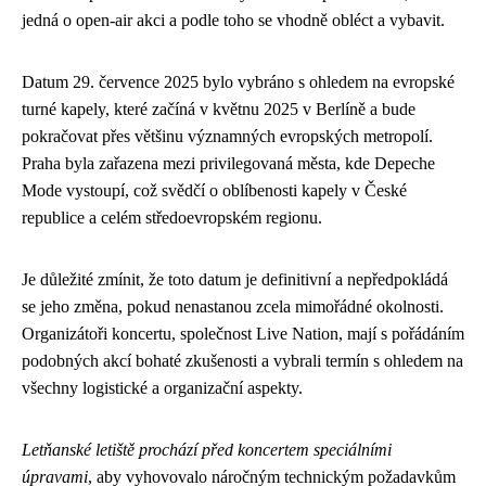
jedná o open-air akci a podle toho se vhodně obléct a vybavit.
Datum 29. července 2025 bylo vybráno s ohledem na evropské
turné kapely, které začíná v květnu 2025 v Berlíně a bude
pokračovat přes většinu významných evropských metropolí.
Praha byla zařazena mezi privilegovaná města, kde Depeche
Mode vystoupí, což svědčí o oblíbenosti kapely v České
republice a celém středoevropském regionu.
Je důležité zmínit, že toto datum je definitivní a nepředpokládá
se jeho změna, pokud nenastanou zcela mimořádné okolnosti.
Organizátoři koncertu, společnost Live Nation, mají s pořádáním
podobných akcí bohaté zkušenosti a vybrali termín s ohledem na
všechny logistické a organizační aspekty.
Letňanské letiště prochází před koncertem speciálními
úpravami
, aby vyhovovalo náročným technickým požadavkům