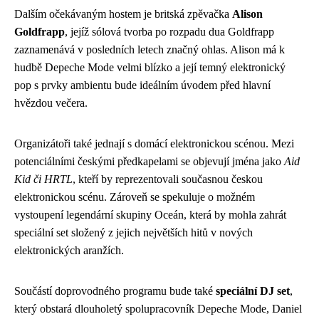
Dalším očekávaným hostem je britská zpěvačka
Alison
Goldfrapp
, jejíž sólová tvorba po rozpadu dua Goldfrapp
zaznamenává v posledních letech značný ohlas. Alison má k
hudbě Depeche Mode velmi blízko a její temný elektronický
pop s prvky ambientu bude ideálním úvodem před hlavní
hvězdou večera.
Organizátoři také jednají s domácí elektronickou scénou. Mezi
potenciálními českými předkapelami se objevují jména jako
Aid
Kid či HRTL
, kteří by reprezentovali současnou českou
elektronickou scénu. Zároveň se spekuluje o možném
vystoupení legendární skupiny Oceán, která by mohla zahrát
speciální set složený z jejich největších hitů v nových
elektronických aranžích.
Součástí doprovodného programu bude také
speciální DJ set
,
který obstará dlouholetý spolupracovník Depeche Mode, Daniel