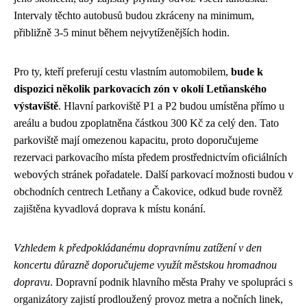
Intervaly těchto autobusů budou zkráceny na minimum,
přibližně 3-5 minut během nejvytíženějších hodin.
Pro ty, kteří preferují cestu vlastním automobilem,
bude k
dispozici několik parkovacích zón v okolí Letňanského
výstaviště
. Hlavní parkoviště P1 a P2 budou umístěna přímo u
areálu a budou zpoplatněna částkou 300 Kč za celý den. Tato
parkoviště mají omezenou kapacitu, proto doporučujeme
rezervaci parkovacího místa předem prostřednictvím oficiálních
webových stránek pořadatele. Další parkovací možnosti budou v
obchodních centrech Letňany a Čakovice, odkud bude rovněž
zajištěna kyvadlová doprava k místu konání.
Vzhledem k předpokládanému dopravnímu zatížení v den
koncertu důrazně doporučujeme využít městskou hromadnou
dopravu
. Dopravní podnik hlavního města Prahy ve spolupráci s
organizátory zajistí prodloužený provoz metra a nočních linek,