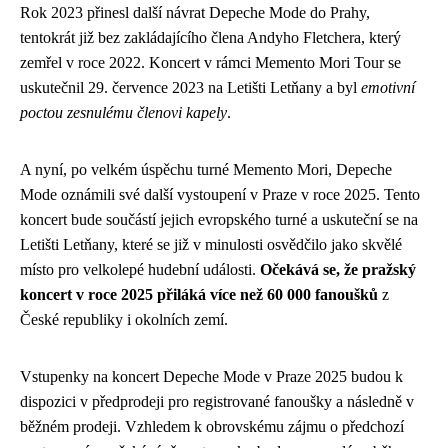
Rok 2023 přinesl další návrat Depeche Mode do Prahy,
tentokrát již bez zakládajícího člena Andyho Fletchera, který
zemřel v roce 2022. Koncert v rámci Memento Mori Tour se
uskutečnil 29. července 2023 na Letišti Letňany a byl
emotivní
poctou zesnulému členovi kapely
.
A nyní, po velkém úspěchu turné Memento Mori, Depeche
Mode oznámili své další vystoupení v Praze v roce 2025. Tento
koncert bude součástí jejich evropského turné a uskuteční se na
Letišti Letňany, které se již v minulosti osvědčilo jako skvělé
místo pro velkolepé hudební události.
Očekává se, že pražský
koncert v roce 2025 přiláká více než 60 000 fanoušků
z
České republiky i okolních zemí.
Vstupenky na koncert Depeche Mode v Praze 2025 budou k
dispozici v předprodeji pro registrované fanoušky a následně v
běžném prodeji. Vzhledem k obrovskému zájmu o předchozí