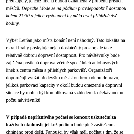
předkapely, jejichž jména budou oznámena v průběhu příštích
měsíců.
Depeche Mode se na pódium pravděpodobně dostanou
kolem 21:30 a jejich vystoupení by mělo trvat přibližně dvě
hodiny.
Výběr Letňan jako místa konání není náhodný. Tato lokalita na
okraji Prahy poskytuje nejen dostatečný prostor, ale také
relativně dobrou dopravní dostupnost. Pro návštěvníky bude
zajištěna posílená doprava včetně speciálních autobusových
linek z centra města a přilehlých parkovišť. Organizátoři
doporučují využít především městskou hromadnou dopravu,
jelikož parkovací kapacity v okolí budou omezené a dopravní
situace by mohla být komplikovaná vzhledem k očekávanému
počtu návštěvníků.
V případě nepříznivého počasí se koncert uskuteční za
každých okolností
, jelikož pódium bude plně zastřešeno a
chráněno proti dešti. Fanoušci by však měli počítat s tím, že se