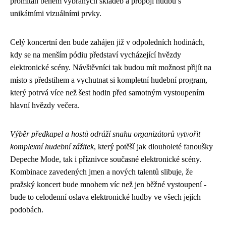
promítán během vybraných skladeb a propojí hudbu s
unikátními vizuálními prvky.
Celý koncertní den bude zahájen již v odpoledních hodinách,
kdy se na menším pódiu představí vycházející hvězdy
elektronické scény. Návštěvníci tak budou mít možnost přijít na
místo s předstihem a vychutnat si kompletní hudební program,
který potrvá více než šest hodin před samotným vystoupením
hlavní hvězdy večera.
Výběr předkapel a hostů odráží snahu organizátorů vytvořit
komplexní hudební zážitek
, který potěší jak dlouholeté fanoušky
Depeche Mode, tak i příznivce současné elektronické scény.
Kombinace zavedených jmen a nových talentů slibuje, že
pražský koncert bude mnohem víc než jen běžné vystoupení -
bude to celodenní oslava elektronické hudby ve všech jejích
podobách.