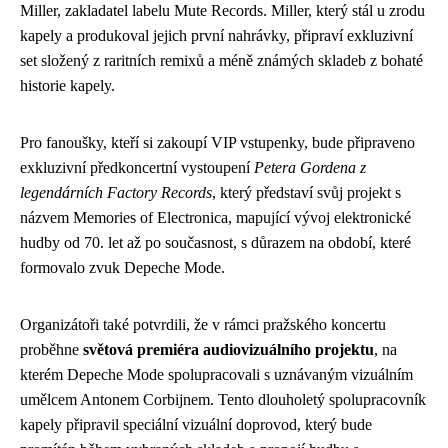
Miller, zakladatel labelu Mute Records. Miller, který stál u zrodu
kapely a produkoval jejich první nahrávky, připraví exkluzivní
set složený z raritních remixů a méně známých skladeb z bohaté
historie kapely.
Pro fanoušky, kteří si zakoupí VIP vstupenky, bude připraveno
exkluzivní předkoncertní vystoupení
Petera Gordena z
legendárních Factory Records
, který představí svůj projekt s
názvem Memories of Electronica, mapující vývoj elektronické
hudby od 70. let až po současnost, s důrazem na období, které
formovalo zvuk Depeche Mode.
Organizátoři také potvrdili, že v rámci pražského koncertu
proběhne
světová premiéra audiovizuálního projektu
, na
kterém Depeche Mode spolupracovali s uznávaným vizuálním
umělcem Antonem Corbijnem. Tento dlouholetý spolupracovník
kapely připravil speciální vizuální doprovod, který bude