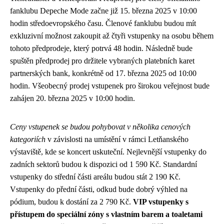
fanklubu Depeche Mode začne již 15. března 2025 v 10:00
hodin středoevropského času. Členové fanklubu budou mít
exkluzivní možnost zakoupit až čtyři vstupenky na osobu během
tohoto předprodeje, který potrvá 48 hodin. Následně bude
spuštěn předprodej pro držitele vybraných platebních karet
partnerských bank, konkrétně od 17. března 2025 od 10:00
hodin. Všeobecný prodej vstupenek pro širokou veřejnost bude
zahájen 20. března 2025 v 10:00 hodin.
Ceny vstupenek se budou pohybovat v několika cenových
kategoriích
v závislosti na umístění v rámci Letňanského
výstaviště, kde se koncert uskuteční. Nejlevnější vstupenky do
zadních sektorů budou k dispozici od 1 590 Kč. Standardní
vstupenky do střední části areálu budou stát 2 190 Kč.
Vstupenky do přední části, odkud bude dobrý výhled na
pódium, budou k dostání za 2 790 Kč.
VIP vstupenky s
přístupem do speciální zóny s vlastním barem a toaletami