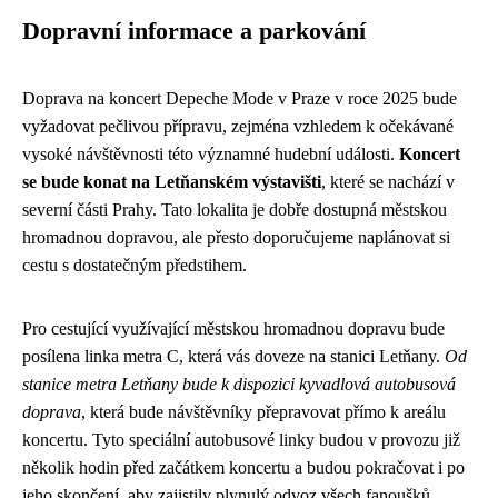
Dopravní informace a parkování
Doprava na koncert Depeche Mode v Praze v roce 2025 bude
vyžadovat pečlivou přípravu, zejména vzhledem k očekávané
vysoké návštěvnosti této významné hudební události.
Koncert
se bude konat na Letňanském výstavišti
, které se nachází v
severní části Prahy. Tato lokalita je dobře dostupná městskou
hromadnou dopravou, ale přesto doporučujeme naplánovat si
cestu s dostatečným předstihem.
Pro cestující využívající městskou hromadnou dopravu bude
posílena linka metra C, která vás doveze na stanici Letňany.
Od
stanice metra Letňany bude k dispozici kyvadlová autobusová
doprava
, která bude návštěvníky přepravovat přímo k areálu
koncertu. Tyto speciální autobusové linky budou v provozu již
několik hodin před začátkem koncertu a budou pokračovat i po
jeho skončení, aby zajistily plynulý odvoz všech fanoušků.