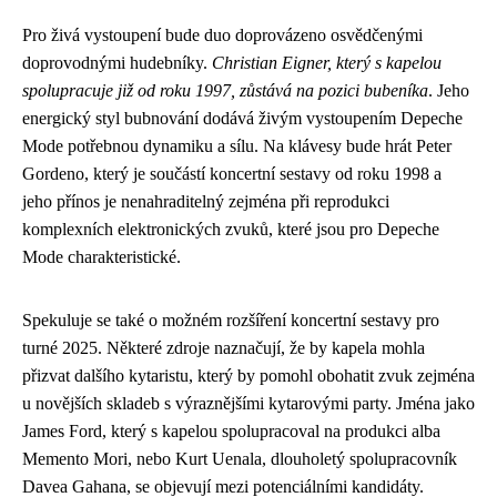
Pro živá vystoupení bude duo doprovázeno osvědčenými
doprovodnými hudebníky.
Christian Eigner, který s kapelou
spolupracuje již od roku 1997, zůstává na pozici bubeníka
. Jeho
energický styl bubnování dodává živým vystoupením Depeche
Mode potřebnou dynamiku a sílu. Na klávesy bude hrát Peter
Gordeno, který je součástí koncertní sestavy od roku 1998 a
jeho přínos je nenahraditelný zejména při reprodukci
komplexních elektronických zvuků, které jsou pro Depeche
Mode charakteristické.
Spekuluje se také o možném rozšíření koncertní sestavy pro
turné 2025. Některé zdroje naznačují, že by kapela mohla
přizvat dalšího kytaristu, který by pomohl obohatit zvuk zejména
u novějších skladeb s výraznějšími kytarovými party. Jména jako
James Ford, který s kapelou spolupracoval na produkci alba
Memento Mori, nebo Kurt Uenala, dlouholetý spolupracovník
Davea Gahana, se objevují mezi potenciálními kandidáty.