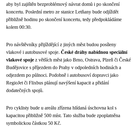
aby byl zajištěn bezproblémový návrat domů i po skončení
koncertu. Poslední metro ze stanice Letňany bude odjíždět
přibližně hodinu po skončení koncertu, tedy předpokládáme
kolem 00:30.
Pro návštěvníky přijíždějící z jiných měst budou posíleny
vlakové i autobusové spoje.
České dráhy nabídnou speciální
vlakové spoje
z větších měst jako Brno, Ostrava, Plzeň či České
Budějovice s příjezdem do Prahy v odpoledních hodinách a
odjezdem po půlnoci. Podobně i autobusoví dopravci jako
RegioJet či Flixbus plánují navýšení kapacit a přidání
dodatečných spojů.
Pro cyklisty bude u areálu zřízena hlídaná úschovna kol s
kapacitou přibližně 500 míst. Tato služba bude zpoplatněna
symbolickou částkou 50 Kč.