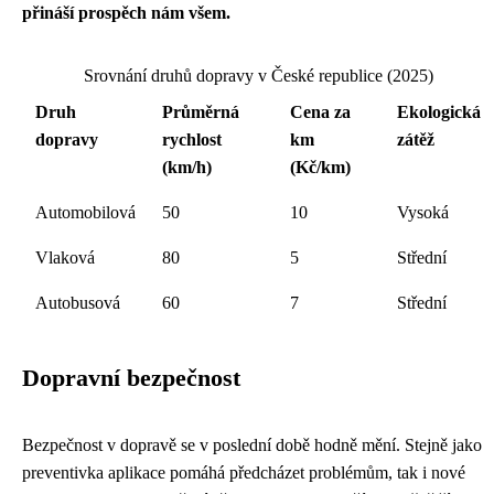
přináší prospěch nám všem.
Srovnání druhů dopravy v České republice (2025)
Druh
Průměrná
Cena za
Ekologická
dopravy
rychlost
km
zátěž
(km/h)
(Kč/km)
Automobilová
50
10
Vysoká
Vlaková
80
5
Střední
Autobusová
60
7
Střední
Dopravní bezpečnost
Bezpečnost v dopravě se v poslední době hodně mění. Stejně jako
preventivka aplikace
pomáhá předcházet problémům, tak i nové