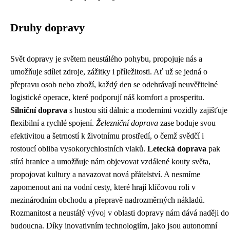
Druhy dopravy
Svět dopravy je světem neustálého pohybu, propojuje nás a
umožňuje sdílet zdroje, zážitky i příležitosti. Ať už se jedná o
přepravu osob nebo zboží, každý den se odehrávají neuvěřitelné
logistické operace, které podporují náš komfort a prosperitu.
Silniční doprava
s hustou sítí dálnic a moderními vozidly zajišťuje
flexibilní a rychlé spojení.
Železniční doprava
zase boduje svou
efektivitou a šetrností k životnímu prostředí, o čemž svědčí i
rostoucí obliba vysokorychlostních vlaků.
Letecká doprava
pak
stírá hranice a umožňuje nám objevovat vzdálené kouty světa,
propojovat kultury a navazovat nová přátelství. A nesmíme
zapomenout ani na vodní cesty, které hrají klíčovou roli v
mezinárodním obchodu a přepravě nadrozměrných nákladů.
Rozmanitost a neustálý vývoj v oblasti dopravy nám dává naději do
budoucna. Díky inovativním technologiím, jako jsou autonomní