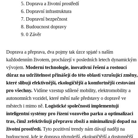
Doprava a životní prostředí
Dopravní infrastruktura
Dopravní bezpečnost
Budoucnost dopravy
0 Závěr
Doprava a přeprava, dva pojmy tak úzce spjaté s naším
každodenním životem, procházejí v posledních letech dynamickým
vývojem.
Moderní technologie, inovativní řešení a rostoucí
důraz na udržitelnost přinášejí do této oblasti vzrušující změny,
které slibují efektivnější, ekologičtější a komfortnější cestování
pro všechny.
Vidíme vzestup sdílené mobility, elektromobility a
autonomních vozidel, které mění naše představy o dopravě ve
městech i mimo ně.
Logistické společnosti implementují
inteligentní systémy pro řízení vozového parku a optimalizaci
tras, čímž zefektivňují přepravu zboží a minimalizují dopad na
životní prostředí.
Tyto pozitivní trendy nám dávají naději na
budoucnost, kde je doprava plynulejší, ekologičtější a dostupnější