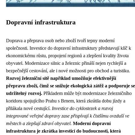
Dopravní infrastruktura
Doprava a přeprava osob nebo zboží tvoří tepny moderní
společnosti. Investice do dopravní infrastruktury představují klíč k
ekonomickému růstu, propojení regionů a zlepšení kvality života
obyvatel. Modernizace silnic a železnic přináší nejen rychlejší a
bezpečnější cestování, ale i nové možnosti pro obchod a turistiku.
Rozvoj železniční sítě například umožňuje efektivnější
přepravu zboží, čímž se snižuje ekologická zátěž a podporuje se
udržitelný rozvoj.
Příkladem může být modernizace železničního
koridoru spojujícího Prahu s Brnem, která zkrátila dobu jízdy a
přilákala nové cestující.
Investice do cyklostezek a rozvoj
integrované veřejné dopravy zase přispívají k čistšímu ovzduší ve
městech a zlepšují zdraví obyvatel.
Moderní dopravní
infrastruktura je zkrátka investicí do budoucnosti, která