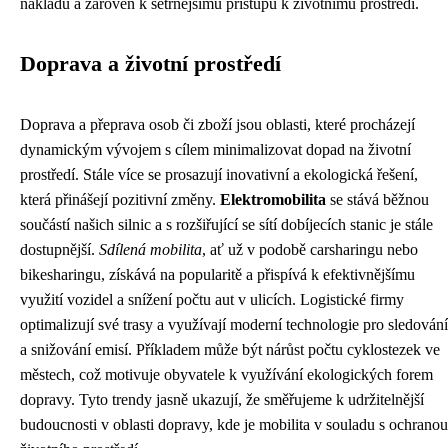
nákladů a zároveň k šetrnějšímu přístupu k životnímu prostředí.
Doprava a životní prostředí
Doprava a přeprava osob či zboží jsou oblasti, které procházejí
dynamickým vývojem s cílem minimalizovat dopad na životní
prostředí. Stále více se prosazují inovativní a ekologická řešení,
která přinášejí pozitivní změny.
Elektromobilita
se stává běžnou
součástí našich silnic a s rozšiřující se sítí dobíjecích stanic je stále
dostupnější.
Sdílená mobilita
, ať už v podobě carsharingu nebo
bikesharingu, získává na popularitě a přispívá k efektivnějšímu
využití vozidel a snížení počtu aut v ulicích. Logistické firmy
optimalizují své trasy a využívají moderní technologie pro sledování
a snižování emisí. Příkladem může být nárůst počtu cyklostezek ve
městech, což motivuje obyvatele k využívání ekologických forem
dopravy. Tyto trendy jasně ukazují, že směřujeme k udržitelnější
budoucnosti v oblasti dopravy, kde je mobilita v souladu s ochranou