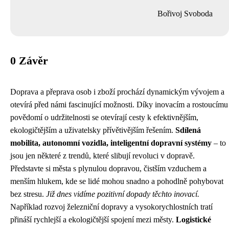
Bořivoj Svoboda
0 Závěr
Doprava a přeprava osob i zboží prochází dynamickým vývojem a
otevírá před námi fascinující možnosti. Díky inovacím a rostoucímu
povědomí o udržitelnosti se otevírají cesty k efektivnějším,
ekologičtějším a uživatelsky přívětivějším řešením.
Sdílená
mobilita, autonomní vozidla, inteligentní dopravní systémy
– to
jsou jen některé z trendů, které slibují revoluci v dopravě.
Představte si města s plynulou dopravou, čistším vzduchem a
menším hlukem, kde se lidé mohou snadno a pohodlně pohybovat
bez stresu.
Již dnes vidíme pozitivní dopady těchto inovací.
Například rozvoj železniční dopravy a vysokorychlostních tratí
přináší rychlejší a ekologičtější spojení mezi městy.
Logistické