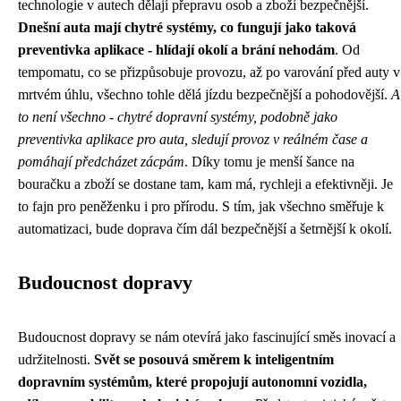
technologie v autech dělají přepravu osob a zboží bezpečnější.
Dnešní auta mají chytré systémy, co fungují jako taková
preventivka aplikace - hlídají okolí a brání nehodám
. Od
tempomatu, co se přizpůsobuje provozu, až po varování před auty v
mrtvém úhlu, všechno tohle dělá jízdu bezpečnější a pohodovější.
A
to není všechno - chytré dopravní systémy, podobně jako
preventivka aplikace pro auta, sledují provoz v reálném čase a
pomáhají předcházet zácpám
. Díky tomu je menší šance na
bouračku a zboží se dostane tam, kam má, rychleji a efektivněji. Je
to fajn pro peněženku i pro přírodu. S tím, jak všechno směřuje k
automatizaci, bude doprava čím dál bezpečnější a šetrnější k okolí.
Budoucnost dopravy
Budoucnost dopravy se nám otevírá jako fascinující směs inovací a
udržitelnosti.
Svět se posouvá směrem k inteligentním
dopravním systémům, které propojují autonomní vozidla,