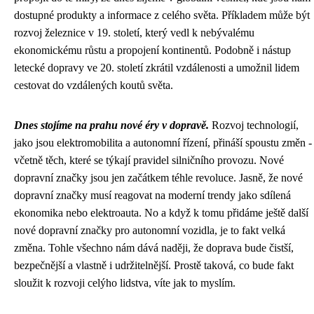
dostupné produkty a informace z celého světa. Příkladem může být
rozvoj železnice v 19. století, který vedl k nebývalému
ekonomickému růstu a propojení kontinentů. Podobně i nástup
letecké dopravy ve 20. století zkrátil vzdálenosti a umožnil lidem
cestovat do vzdálených koutů světa.
Dnes stojíme na prahu nové éry v dopravě.
Rozvoj technologií,
jako jsou elektromobilita a autonomní řízení, přináší spoustu změn -
včetně těch, které se týkají pravidel silničního provozu.
Nové
dopravní značky
jsou jen začátkem téhle revoluce. Jasně, že nové
dopravní značky musí reagovat na moderní trendy jako sdílená
ekonomika nebo elektroauta. No a když k tomu přidáme ještě další
nové dopravní značky pro autonomní vozidla, je to fakt velká
změna. Tohle všechno nám dává naději, že doprava bude čistší,
bezpečnější a vlastně i udržitelnější. Prostě taková, co bude fakt
sloužit k rozvoji celýho lidstva, víte jak to myslím.