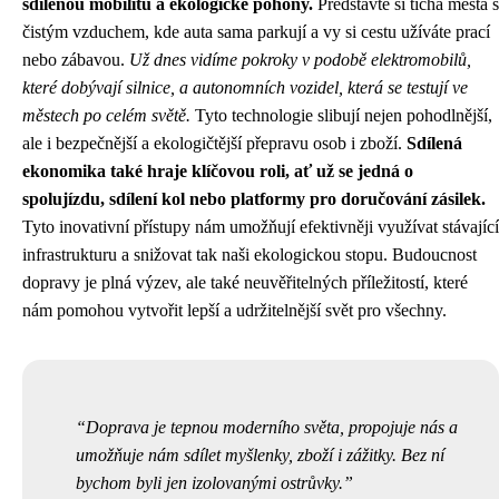
sdílenou mobilitu a ekologické pohony.
Představte si tichá města s
čistým vzduchem, kde auta sama parkují a vy si cestu užíváte prací
nebo zábavou.
Už dnes vidíme pokroky v podobě elektromobilů,
které dobývají silnice, a autonomních vozidel, která se testují ve
městech po celém světě.
Tyto technologie slibují nejen pohodlnější,
ale i bezpečnější a ekologičtější přepravu osob i zboží.
Sdílená
ekonomika také hraje klíčovou roli, ať už se jedná o
spolujízdu, sdílení kol nebo platformy pro doručování zásilek.
Tyto inovativní přístupy nám umožňují efektivněji využívat stávající
infrastrukturu a snižovat tak naši ekologickou stopu. Budoucnost
dopravy je plná výzev, ale také neuvěřitelných příležitostí, které
nám pomohou vytvořit lepší a udržitelnější svět pro všechny.
Doprava je tepnou moderního světa, propojuje nás a
umožňuje nám sdílet myšlenky, zboží i zážitky. Bez ní
bychom byli jen izolovanými ostrůvky.