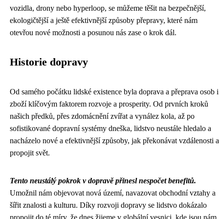
vozidla, drony nebo hyperloop, se můžeme těšit na bezpečnější,
ekologičtější a ještě efektivnější způsoby přepravy, které nám
otevřou nové možnosti a posunou nás zase o krok dál.
Historie dopravy
Od samého počátku lidské existence byla doprava a přeprava osob i
zboží klíčovým faktorem rozvoje a prosperity. Od prvních kroků
našich předků, přes zdomácnění zvířat a vynález kola, až po
sofistikované dopravní systémy dneška, lidstvo neustále hledalo a
nacházelo nové a efektivnější způsoby, jak překonávat vzdálenosti a
propojit svět.
Tento neustálý pokrok v dopravě přinesl nespočet benefitů.
Umožnil nám objevovat nová území, navazovat obchodní vztahy a
šířit znalosti a kulturu. Díky rozvoji dopravy se lidstvo dokázalo
propojit do té míry, že dnes žijeme v globální vesnici, kde jsou nám