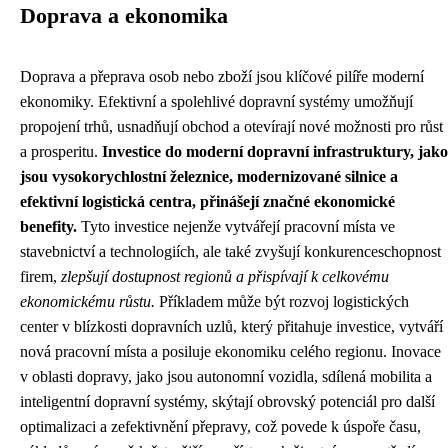
Doprava a ekonomika
Doprava a přeprava osob nebo zboží jsou klíčové pilíře moderní
ekonomiky. Efektivní a spolehlivé dopravní systémy umožňují
propojení trhů, usnadňují obchod a otevírají nové možnosti pro růst
a prosperitu.
Investice do moderní dopravní infrastruktury, jako
jsou vysokorychlostní železnice, modernizované silnice a
efektivní logistická centra, přinášejí značné ekonomické
benefity.
Tyto investice nejenže vytvářejí pracovní místa ve
stavebnictví a technologiích, ale také zvyšují konkurenceschopnost
firem,
zlepšují dostupnost regionů a přispívají k celkovému
ekonomickému růstu.
Příkladem může být rozvoj logistických
center v blízkosti dopravních uzlů, který přitahuje investice, vytváří
nová pracovní místa a posiluje ekonomiku celého regionu. Inovace
v oblasti dopravy, jako jsou autonomní vozidla, sdílená mobilita a
inteligentní dopravní systémy, skýtají obrovský potenciál pro další
optimalizaci a zefektivnění přepravy, což povede k úspoře času,