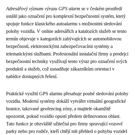
Adresářový význam výrazu GPS alarm
se v českém prostředí
ustálil jako označení pro komplexní bezpečnostní systém, který
spojuje funkce klasického autoalarmu s možnostmi sledování
polohy vozidla. V online adresářích a katalozích služeb se tento
termín objevuje v kategoriích zabývajících se automobilovou
bezpečností, elektronickými zabezpečovacími systémy a
telematickými službami. Profesionální instalační firmy a prodejci
bezpečnostní techniky využívají tento výraz pro označení svých
produktů a služeb, což usnadňuje zákazníkům orientaci v
nabídce dostupných řešení.
Praktické využití GPS alarmu přesahuje pouhé sledování polohy
vozidla. Moderní systémy dokáží vytvářet virtuální geografické
hranice, takzvané geofencing zóny, a majitele okamžitě
upozornit, pokud vozidlo opustí předem definovanou oblast.
Tato funkce je obzvláště užitečná pro firmy spravující vozové
parky nebo pro rodiče, kteří chtějí mít přehled o pohybu vozidel