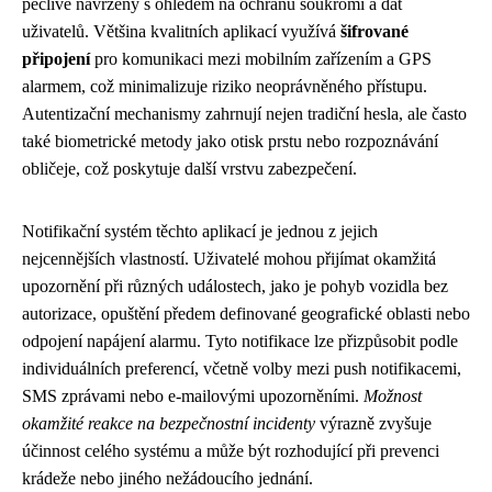
pečlivě navrženy s ohledem na ochranu soukromí a dat
uživatelů. Většina kvalitních aplikací využívá
šifrované
připojení
pro komunikaci mezi mobilním zařízením a GPS
alarmem, což minimalizuje riziko neoprávněného přístupu.
Autentizační mechanismy zahrnují nejen tradiční hesla, ale často
také biometrické metody jako otisk prstu nebo rozpoznávání
obličeje, což poskytuje další vrstvu zabezpečení.
Notifikační systém těchto aplikací je jednou z jejich
nejcennějších vlastností. Uživatelé mohou přijímat okamžitá
upozornění při různých událostech, jako je pohyb vozidla bez
autorizace, opuštění předem definované geografické oblasti nebo
odpojení napájení alarmu. Tyto notifikace lze přizpůsobit podle
individuálních preferencí, včetně volby mezi push notifikacemi,
SMS zprávami nebo e-mailovými upozorněními.
Možnost
okamžité reakce na bezpečnostní incidenty
výrazně zvyšuje
účinnost celého systému a může být rozhodující při prevenci
krádeže nebo jiného nežádoucího jednání.