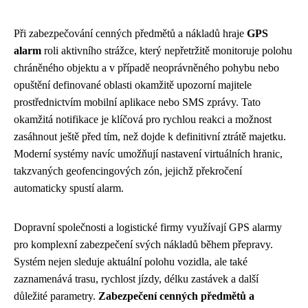
Při zabezpečování cenných předmětů a nákladů hraje
GPS
alarm
roli aktivního strážce, který nepřetržitě monitoruje polohu
chráněného objektu a v případě neoprávněného pohybu nebo
opuštění definované oblasti okamžitě upozorní majitele
prostřednictvím mobilní aplikace nebo SMS zprávy. Tato
okamžitá notifikace je klíčová pro rychlou reakci a možnost
zasáhnout ještě před tím, než dojde k definitivní ztrátě majetku.
Moderní systémy navíc umožňují nastavení virtuálních hranic,
takzvaných geofencingových zón, jejichž překročení
automaticky spustí alarm.
Dopravní společnosti a logistické firmy využívají GPS alarmy
pro komplexní zabezpečení svých nákladů během přepravy.
Systém nejen sleduje aktuální polohu vozidla, ale také
zaznamenává trasu, rychlost jízdy, délku zastávek a další
důležité parametry.
Zabezpečení cenných předmětů a