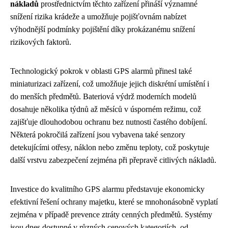
nákladů
prostřednictvím těchto zařízení přináší významné
snížení rizika krádeže a umožňuje pojišťovnám nabízet
výhodnější podmínky pojištění díky prokázanému snížení
rizikových faktorů.
Technologický pokrok v oblasti GPS alarmů přinesl také
miniaturizaci zařízení, což umožňuje jejich diskrétní umístění i
do menších předmětů. Bateriová výdrž moderních modelů
dosahuje několika týdnů až měsíců v úsporném režimu, což
zajišťuje dlouhodobou ochranu bez nutnosti častého dobíjení.
Některá pokročilá zařízení jsou vybavena také senzory
detekujícími otřesy, náklon nebo změnu teploty, což poskytuje
další vrstvu zabezpečení zejména při přepravě citlivých nákladů.
Investice do kvalitního GPS alarmu představuje ekonomicky
efektivní řešení ochrany majetku, které se mnohonásobně vyplatí
zejména v případě prevence ztráty cenných předmětů. Systémy
jsou dnes dostupné v různých cenových kategoriích, od