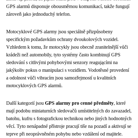
GPS alarmů disponuje obousměrnou komunikací, takže fungují
zároveň jako jednoduchý telefon.
Motocyklové GPS alarmy jsou speciálně přizpůsobeny
specifickým požadavkům ochrany dvoukolových vozidel.
Vzhledem k tomu, že motocykly jsou obecně zranitelnější vůči
krádeži než automobily, tyto systémy často kombinují GPS
sledování s citlivými pohybovými senzory reagującími na
jakýkoliv pokus o manipulaci s vozidlem. Vodotěsné provedení
a odolnost vůči vibracím jsou samozřejmostí u kvalitních
motocyklových GPS alarmů.
Další kategorií jsou
GPS alarmy pro cenné předměty
, které
mají podobu miniaturních sledovačů umístitelných do zavazadel,
batohu, kufru s fotografickou technikou nebo jiných hodnotných
věcí. Tyto nenápadné přístroje pracují tiše na pozadí a aktivují se
teprve při neoprávněném pohybu nebo vzdálení od majitele.