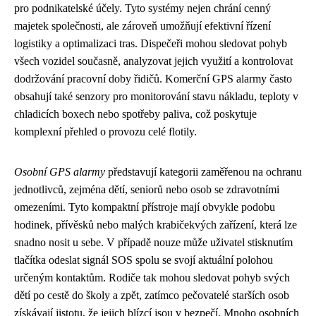
pro podnikatelské účely. Tyto systémy nejen chrání cenný
majetek společnosti, ale zároveň umožňují efektivní řízení
logistiky a optimalizaci tras. Dispečeři mohou sledovat pohyb
všech vozidel současně, analyzovat jejich využití a kontrolovat
dodržování pracovní doby řidičů. Komerční GPS alarmy často
obsahují také senzory pro monitorování stavu nákladu, teploty v
chladicích boxech nebo spotřeby paliva, což poskytuje
komplexní přehled o provozu celé flotily.
Osobní GPS alarmy
představují kategorii zaměřenou na ochranu
jednotlivců, zejména dětí, seniorů nebo osob se zdravotními
omezeními. Tyto kompaktní přístroje mají obvykle podobu
hodinek, přívěsků nebo malých krabičekvých zařízení, která lze
snadno nosit u sebe. V případě nouze může uživatel stisknutím
tlačítka odeslat signál SOS spolu se svojí aktuální polohou
určeným kontaktům. Rodiče tak mohou sledovat pohyb svých
dětí po cestě do školy a zpět, zatímco pečovatelé starších osob
získávají jistotu, že jejich blízcí jsou v bezpečí. Mnoho osobních