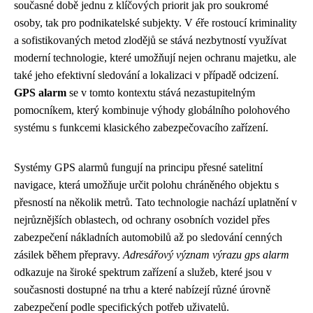
současné době jednu z klíčových priorit jak pro soukromé
osoby, tak pro podnikatelské subjekty. V éře rostoucí kriminality
a sofistikovaných metod zlodějů se stává nezbytností využívat
moderní technologie, které umožňují nejen ochranu majetku, ale
také jeho efektivní sledování a lokalizaci v případě odcizení.
GPS alarm
se v tomto kontextu stává nezastupitelným
pomocníkem, který kombinuje výhody globálního polohového
systému s funkcemi klasického zabezpečovacího zařízení.
Systémy GPS alarmů fungují na principu přesné satelitní
navigace, která umožňuje určit polohu chráněného objektu s
přesností na několik metrů. Tato technologie nachází uplatnění v
nejrůznějších oblastech, od ochrany osobních vozidel přes
zabezpečení nákladních automobilů až po sledování cenných
zásilek během přepravy.
Adresářový význam výrazu gps alarm
odkazuje na široké spektrum zařízení a služeb, které jsou v
současnosti dostupné na trhu a které nabízejí různé úrovně
zabezpečení podle specifických potřeb uživatelů.