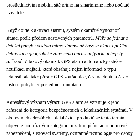
prostřednictvím mobilní sítě přímo na smartphone nebo počítač
uživatele.
Když dojde k aktivaci alarmu, systém okamžitě vyhodnotí
situaci podle předem nastavených parametrů.
Může se jednat o
detekci pohybu vozidla mimo stanovené časové okno, opuštění
definované geografické zóny nebo narušení fyzické integrity
zařízení
. V takový okamžik GPS alarm automaticky odešle
notifikaci majiteli, která obsahuje nejen informaci o typu
události, ale také přesné GPS souřadnice, čas incidentu a často i
historii pohybu v posledních minutách.
Adresářový význam výrazu GPS alarm se vztahuje k jeho
zařazení do kategorie bezpečnostních a lokalizačních systémů. V
obchodních adresářích a databázích produktů se tento termín
objevuje pod různými kategoriemi zahrnujícími automobilové
zabezpečení, sledovací systémy, ochranné technologie pro osoby