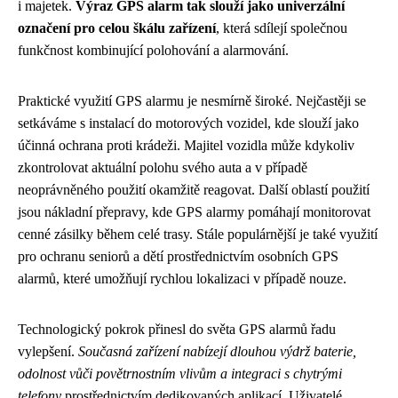
i majetek.
Výraz GPS alarm tak slouží jako univerzální
označení pro celou škálu zařízení
, která sdílejí společnou
funkčnost kombinující polohování a alarmování.
Praktické využití GPS alarmu je nesmírně široké. Nejčastěji se
setkáváme s instalací do motorových vozidel, kde slouží jako
účinná ochrana proti krádeži. Majitel vozidla může kdykoliv
zkontrolovat aktuální polohu svého auta a v případě
neoprávněného použití okamžitě reagovat. Další oblastí použití
jsou nákladní přepravy, kde GPS alarmy pomáhají monitorovat
cenné zásilky během celé trasy. Stále populárnější je také využití
pro ochranu seniorů a dětí prostřednictvím osobních GPS
alarmů, které umožňují rychlou lokalizaci v případě nouze.
Technologický pokrok přinesl do světa GPS alarmů řadu
vylepšení.
Současná zařízení nabízejí dlouhou výdrž baterie,
odolnost vůči povětrnostním vlivům a integraci s chytrými
telefony
prostřednictvím dedikovaných aplikací. Uživatelé