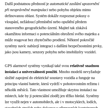
Další podstatnou předností je
automatické zasílání upozornění
při neoprávněné manipulaci
nebo pohybu objektu mimo
definovanou oblast. Systém dokáže rozpoznat pokusy o
vloupání, nežádoucí přemístění nebo opuštění předem
stanoveného geografického území. Majitel tak získává
okamžitou informaci o potenciálním ohrožení svého majetku a
může reagovat bez zbytečného prodlení. Některé pokročilé
systémy navíc nabízejí integraci s dalšími bezpečnostními prvky,
jako jsou kamery, senzory pohybu nebo imobilizéry vozidel.
GPS alarmové systémy vynikají také svou
relativně snadnou
instalací a univerzálností použití
. Mnoho modelů nevyžaduje
složité zapojení do elektrické soustavy vozidla a funguje na
principu vlastní baterie, která vydrží v pohotovostním režimu i
několik měsíců. Tato vlastnost umožňuje skrytou instalaci na
místech, kde by ji potenciální zloděj jen těžko hledal. Systémy
lze využít nejen v automobilech, ale i v motocyklech, lodích,
stavebních strojích nebo dokonce v přepravních kontejnerech.