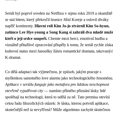
Seriál byl poprvé uveden na Netflixu v srpnu roku 2019 a okamžitě
se stal hitem, který překročil hranice Jižní Koreje a oslovil diváky
napříč kontinenty.
Hlavní roli Kim Jo-jo ztvárnil Kim So-hyun,
zatímco Lee Hye-young a Song Kang si zahráli dva mladé muže
kteří o její srdce soupeří.
Chemie mezi herci, emotivní hudba a
vizuálně přitažlivé zpracování přispěly k tomu, že seriál rychle získa
kultovní status mezi fanoušky žánru romantické dramata, takzvanýc
K-dramat.
Co dělá adaptaci tak výjimečnou, je způsob, jakým pracuje s
myšlenkou samotného love alarmu jako technologického fenoménu
Aplikace v seriálu funguje jako metafora pro lidskou neschopnost
otevřeně vyjadřovat city
— namísto přímého přiznání lásky lidé
spoléhají na technologii, která to udělá za ně. Tato premisa otevírá
celou řadu filozofických otázek: Je láska, kterou potvrdí aplikace,
skutečnější než ta nevyřčená? Může algoritmus zachytit skutečnou