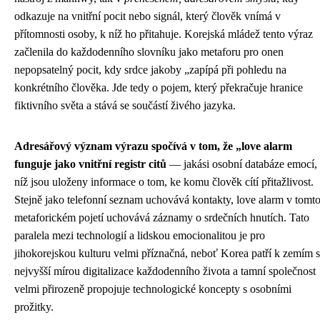
odkazuje na vnitřní pocit nebo signál, který člověk vnímá v
přítomnosti osoby, k níž ho přitahuje. Korejská mládež tento výraz
začlenila do každodenního slovníku jako metaforu pro onen
nepopsatelný pocit, kdy srdce jakoby „zapípá při pohledu na
konkrétního člověka. Jde tedy o pojem, který překračuje hranice
fiktivního světa a stává se součástí živého jazyka.
Adresářový význam výrazu spočívá v tom, že „love alarm
funguje jako vnitřní registr citů
— jakási osobní databáze emocí,
níž jsou uloženy informace o tom, ke komu člověk cítí přitažlivost.
Stejně jako telefonní seznam uchovává kontakty, love alarm v tomt
metaforickém pojetí uchovává záznamy o srdečních hnutích. Tato
paralela mezi technologií a lidskou emocionalitou je pro
jihokorejskou kulturu velmi příznačná, neboť Korea patří k zemím s
nejvyšší mírou digitalizace každodenního života a tamní společnost
velmi přirozeně propojuje technologické koncepty s osobními
prožitky.