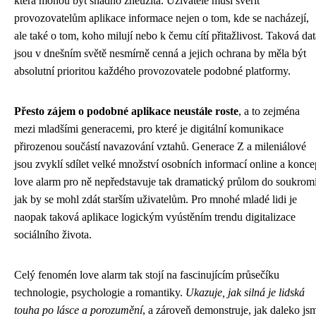
která mohou být snadno zneužita. Uživatelé musí svěřit
provozovatelům aplikace informace nejen o tom, kde se nacházejí,
ale také o tom, koho milují nebo k čemu cítí přitažlivost. Taková dat
jsou v dnešním světě nesmírně cenná a jejich ochrana by měla být
absolutní prioritou každého provozovatele podobné platformy.
Přesto zájem o podobné aplikace neustále roste
, a to zejména
mezi mladšími generacemi, pro které je digitální komunikace
přirozenou součástí navazování vztahů. Generace Z a mileniálové
jsou zvyklí sdílet velké množství osobních informací online a konce
love alarm pro ně nepředstavuje tak dramatický průlom do soukromí
jak by se mohl zdát starším uživatelům. Pro mnohé mladé lidi je
naopak taková aplikace logickým vyústěním trendu digitalizace
sociálního života.
Celý fenomén love alarm tak stojí na fascinujícím průsečíku
technologie, psychologie a romantiky.
Ukazuje, jak silná je lidská
touha po lásce a porozumění
, a zároveň demonstruje, jak daleko js