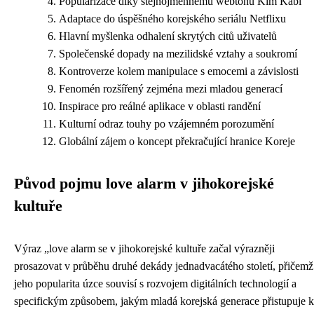
Popularizace díky stejnojmennému webtonu Kim Kabi
Adaptace do úspěšného korejského seriálu Netflixu
Hlavní myšlenka odhalení skrytých citů uživatelů
Společenské dopady na mezilidské vztahy a soukromí
Kontroverze kolem manipulace s emocemi a závislosti
Fenomén rozšířený zejména mezi mladou generací
Inspirace pro reálné aplikace v oblasti randění
Kulturní odraz touhy po vzájemném porozumění
Globální zájem o koncept překračující hranice Koreje
Původ pojmu love alarm v jihokorejské
kultuře
Výraz „love alarm se v jihokorejské kultuře začal výrazněji
prosazovat v průběhu druhé dekády jednadvacátého století, přičemž
jeho popularita úzce souvisí s rozvojem digitálních technologií a
specifickým způsobem, jakým mladá korejská generace přistupuje k