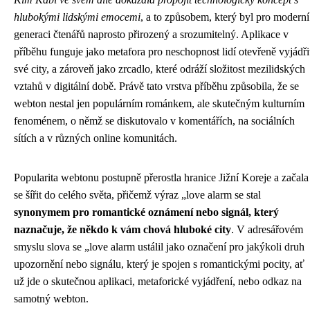
hlubokými lidskými emocemi
, a to způsobem, který byl pro moderní
generaci čtenářů naprosto přirozený a srozumitelný. Aplikace v
příběhu funguje jako metafora pro neschopnost lidí otevřeně vyjádři
své city, a zároveň jako zrcadlo, které odráží složitost mezilidských
vztahů v digitální době. Právě tato vrstva příběhu způsobila, že se
webton nestal jen populárním románkem, ale skutečným kulturním
fenoménem, o němž se diskutovalo v komentářích, na sociálních
sítích a v různých online komunitách.
Popularita webtonu postupně přerostla hranice Jižní Koreje a začala
se šířit do celého světa, přičemž výraz „love alarm se stal
synonymem pro romantické oznámení nebo signál, který
naznačuje, že někdo k vám chová hluboké city
. V adresářovém
smyslu slova se „love alarm ustálil jako označení pro jakýkoli druh
upozornění nebo signálu, který je spojen s romantickými pocity, ať
už jde o skutečnou aplikaci, metaforické vyjádření, nebo odkaz na
samotný webton.