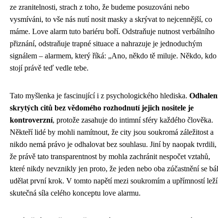
ze zranitelnosti, strach z toho, že budeme posuzováni nebo
vysmíváni, to vše nás nutí nosit masky a skrývat to nejcennější, co
máme. Love alarm tuto bariéru boří. Odstraňuje nutnost verbálního
přiznání, odstraňuje trapné situace a nahrazuje je jednoduchým
signálem – alarmem, který říká: „Ano, někdo tě miluje. Někdo, kdo
stojí právě teď vedle tebe.
Tato myšlenka je fascinující i z psychologického hlediska.
Odhalen
skrytých citů bez vědomého rozhodnutí jejich nositele je
kontroverzní
, protože zasahuje do intimní sféry každého člověka.
Někteří lidé by mohli namítnout, že city jsou soukromá záležitost a
nikdo nemá právo je odhalovat bez souhlasu. Jiní by naopak tvrdili,
že právě tato transparentnost by mohla zachránit nespočet vztahů,
které nikdy nevznikly jen proto, že jeden nebo oba zúčastnění se bál
udělat první krok. V tomto napětí mezi soukromím a upřímností leží
skutečná síla celého konceptu love alarmu.