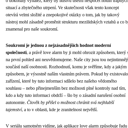
o dokonalý vynález, který by lidstvu ušetřil nespočet hodin trapnýc
situací a zbytečného utrpení. Ve skutečnosti však tento koncept
otevírá velmi složité a znepokojivé otázky o tom, jak by takový
nástroj mohl zásadně proměnit strukturu mezilidských vztahů a co 
znamenal pro naše soukromí.
Soukromí je jednou z nejzásadnějších hodnot moderní
společnosti
, a právě love alarm by ji mohl ohrozit způsobem, který 
na první pohled ani neuvědomujeme. Naše city jsou tou nejintimněj
součástí naší osobnosti. Rozhodnutí, komu je svěříme, kdy a jakým
způsobem, je výsostně naším vlastním právem. Pokud by existovalo
zařízení, které by tuto informaci sdílelo bez našeho vědomého
souhlasu – nebo přinejmenším bez možnosti plné kontroly nad tím,
kdo a kdy tuto informaci obdrží – šlo by o zásadní narušení osobní
autonomie.
Člověk by přišel o možnost chránit svá nejhlubší
tajemství
, a to v oblasti, kde je zranitelnost největší.
V seriálu samotném vidíme, jak aplikace love alarm způsobuje řadu