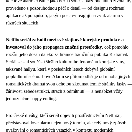
kde love alarm existuje jako běžná součást každodenního života, by
provedeno s pozoruhodnou péčí o detail — od designu rozhraní
aplikace až po způsob, jakým postavy reagují na zvuk alarmu v
různých situacích.
Netflix seriál zařadil mezi své vlajkové korejské produkce a
investoval do jeho propagace značné prostředky
, což pomohlo
rozšířit jeho dosah daleko za hranice tradičního publika K-dramat.
Seriál se stal součástí širšího kulturního fenoménu korejské vlny,
takzvané hallyu, která v posledních letech dobývá globální
popkulturní scénu. Love Alarm se přitom odlišuje od mnoha jiných
romantických dramat svou ochotou zkoumat temné stránky lásky 
žárlivost, sebedestrukci, strach z odmítnutí — a nenabízet vždy
jednoznačné happy ending.
Pro české diváky, kteří seriál objevili prostřednictvím Netflixu,
představoval love alarm nejen nový termín, ale celý nový způsob
uvažování o romantických vztazích v kontextu moderních