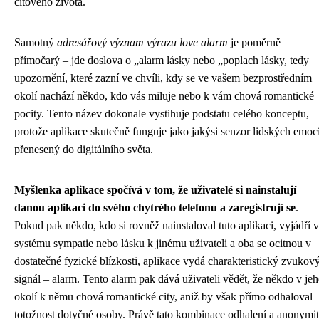
citového života.
Samotný
adresářový význam výrazu love alarm
je poměrně
přímočarý – jde doslova o „alarm lásky nebo „poplach lásky, tedy
upozornění, které zazní ve chvíli, kdy se ve vašem bezprostředním
okolí nachází někdo, kdo vás miluje nebo k vám chová romantické
pocity. Tento název dokonale vystihuje podstatu celého konceptu,
protože aplikace skutečně funguje jako jakýsi senzor lidských emoc
přenesený do digitálního světa.
Myšlenka aplikace spočívá v tom, že uživatelé si nainstalují
danou aplikaci do svého chytrého telefonu a zaregistrují se
.
Pokud pak někdo, kdo si rovněž nainstaloval tuto aplikaci, vyjádří v
systému sympatie nebo lásku k jinému uživateli a oba se ocitnou v
dostatečné fyzické blízkosti, aplikace vydá charakteristický zvukov
signál – alarm. Tento alarm pak dává uživateli vědět, že někdo v je
okolí k němu chová romantické city, aniž by však přímo odhaloval
totožnost dotyčné osoby. Právě tato kombinace odhalení a anonymi