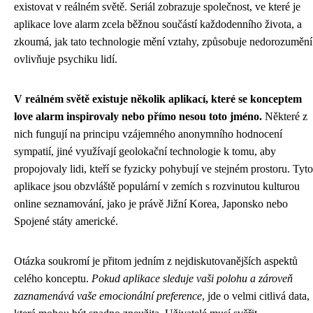
existovat v reálném světě. Seriál zobrazuje společnost, ve které je
aplikace love alarm zcela běžnou součástí každodenního života, a
zkoumá, jak tato technologie mění vztahy, způsobuje nedorozumění
ovlivňuje psychiku lidí.
V reálném světě existuje několik aplikací, které se konceptem
love alarm inspirovaly nebo přímo nesou toto jméno.
Některé z
nich fungují na principu vzájemného anonymního hodnocení
sympatií, jiné využívají geolokační technologie k tomu, aby
propojovaly lidi, kteří se fyzicky pohybují ve stejném prostoru. Tyto
aplikace jsou obzvláště populární v zemích s rozvinutou kulturou
online seznamování, jako je právě Jižní Korea, Japonsko nebo
Spojené státy americké.
Otázka soukromí je přitom jedním z nejdiskutovanějších aspektů
celého konceptu.
Pokud aplikace sleduje vaši polohu a zároveň
zaznamenává vaše emocionální preference
, jde o velmi citlivá data,