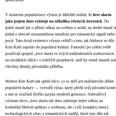
V kontextu popularizace výrazu je důležité zmínit, že
love alarm
jako pojem dnes existuje na několika různých úrovních
. Na
jedné straně jde o přímý odkaz na webton a seriál, na druhé straně s
jedná o obecně srozumitelnou metaforu pro romantický signál nebo
pocit. Tato dvojí existence výrazu svědčí o tom, jak hluboce se dílo
Kim Kabi zapsalo do populární kultury. Fanoušci po celém světě
používají spojení „love alarm ve svých každodenních rozhovorech,
na sociálních sítích i v tvůrčích projektech, aniž by nutně museli zná
všechny detaily původního příběhu.
Webton Kim Kabi tak splnil něco, co se daří jen málokterým dílům
populární kultury
— vytvořil výraz, který přežil svůj původní konte
a stal se součástí živého jazyka moderní generace. Adresářový
význam slova „love alarm tak dnes zahrnuje nejen odkaz na
konkrétní fiktivní aplikaci z webtonu, ale i celý komplex emocí,
technologických obav a romantických nadějí, které toto dílo tak