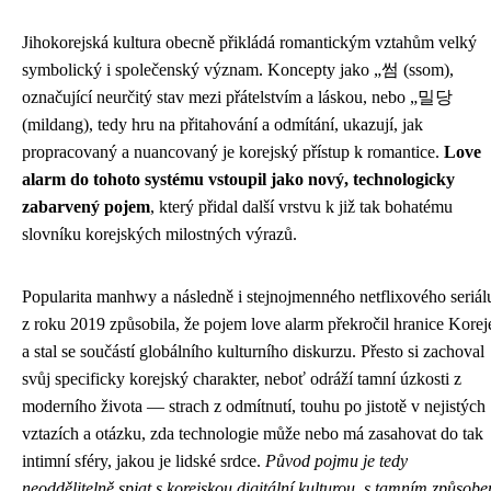
Jihokorejská kultura obecně přikládá romantickým vztahům velký
symbolický i společenský význam. Koncepty jako „썸 (ssom),
označující neurčitý stav mezi přátelstvím a láskou, nebo „밀당
(mildang), tedy hru na přitahování a odmítání, ukazují, jak
propracovaný a nuancovaný je korejský přístup k romantice.
Love
alarm do tohoto systému vstoupil jako nový, technologicky
zabarvený pojem
, který přidal další vrstvu k již tak bohatému
slovníku korejských milostných výrazů.
Popularita manhwy a následně i stejnojmenného netflixového seriál
z roku 2019 způsobila, že pojem love alarm překročil hranice Korej
a stal se součástí globálního kulturního diskurzu. Přesto si zachoval
svůj specificky korejský charakter, neboť odráží tamní úzkosti z
moderního života — strach z odmítnutí, touhu po jistotě v nejistých
vztazích a otázku, zda technologie může nebo má zasahovat do tak
intimní sféry, jakou je lidské srdce.
Původ pojmu je tedy
neoddělitelně spjat s korejskou digitální kulturou, s tamním způsob