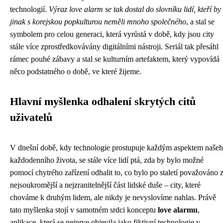
technologií.
Výraz love alarm se tak dostal do slovníku lidí, kteří by
jinak s korejskou popkulturou neměli mnoho společného
, a stal se
symbolem pro celou generaci, která vyrůstá v době, kdy jsou city
stále více zprostředkovávány digitálními nástroji. Seriál tak přesáhl
rámec pouhé zábavy a stal se kulturním artefaktem, který vypovídá
něco podstatného o době, ve které žijeme.
Hlavní myšlenka odhalení skrytých citů
uživatelů
V dnešní době, kdy technologie prostupuje každým aspektem naše
každodenního života, se stále více lidí ptá, zda by bylo možné
pomocí chytrého zařízení odhalit to, co bylo po staletí považováno 
nejsoukromější a nejzranitelnější část lidské duše – city, které
chováme k druhým lidem, ale nikdy je nevyslovíme nahlas. Právě
tato myšlenka stojí v samotném srdci konceptu
love alarmu
,
aplikace, která se nejprve objevila jako fiktivní technologie v