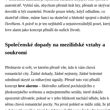
autenticitě
. Vybízí nás, abychom přestali hrát hry, přestali se skrývat
dovolili si být zranitelní. Protože pouze tehdy, když odhalíme, co
skutečně cítíme, máme šanci na skutečné a hluboké spojení s druh
člověkem. A právě to je ten nejhlubší a nejuniverzálnější posel, kter
love alarm jako koncept přináší do našich životů.
Společenské dopady na mezilidské vztahy a
soukromí
Představte si svět, ve kterém přesně víte, kdo k vám chová
romantické city. Žádné dohady, žádné nejistoty, žádné bolestné
odmítnutí skryté za mlhavými signály. Přesně tuto vizi přináší
koncept
love alarmu
– fiktivního zařízení pocházejícího z
jihokorejského webtonu a stejnojmenného seriálu, které dokáže
upozornit uživatele, pokud se v jeho blízkosti nachází někdo, kdo k
němu chová romantické pocity. Na první pohled se může zdát, že jd