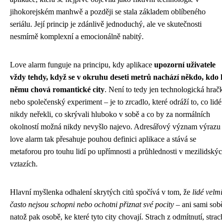
jihokorejském manhwě a později se stala základem oblíbeného
seriálu. Její princip je zdánlivě jednoduchý, ale ve skutečnosti
nesmírně komplexní a emocionálně nabitý.
Love alarm funguje na principu, kdy aplikace
upozorní uživatele
vždy tehdy, když se v okruhu deseti metrů nachází někdo, kdo 
němu chová romantické city
. Není to tedy jen technologická hrač
nebo společenský experiment – je to zrcadlo, které odráží to, co lidé
nikdy neřekli, co skrývali hluboko v sobě a co by za normálních
okolností možná nikdy nevyšlo najevo. Adresářový význam výrazu
love alarm tak přesahuje pouhou definici aplikace a stává se
metaforou pro touhu lidí po upřímnosti a průhlednosti v mezilidský
vztazích.
Hlavní myšlenka odhalení skrytých citů spočívá v tom, že
lidé velm
často nejsou schopni nebo ochotni přiznat své pocity
– ani sami sob
natož pak osobě, ke které tyto city chovají. Strach z odmítnutí, strac