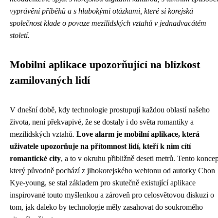
vyprávění příběhů a s hlubokými otázkami, které si korejská
společnost klade o povaze mezilidských vztahů v jednadvacátém
století.
Mobilní aplikace upozorňující na blízkost
zamilovaných lidí
V dnešní době, kdy technologie prostupují každou oblastí našeho
života, není překvapivé, že se dostaly i do světa romantiky a
mezilidských vztahů.
Love alarm je mobilní aplikace, která
uživatele upozorňuje na přítomnost lidí, kteří k nim cítí
romantické city
, a to v okruhu přibližně deseti metrů. Tento koncep
který původně pochází z jihokorejského webtonu od autorky Chon
Kye-young, se stal základem pro skutečně existující aplikace
inspirované touto myšlenkou a zároveň pro celosvětovou diskuzi o
tom, jak daleko by technologie měly zasahovat do soukromého