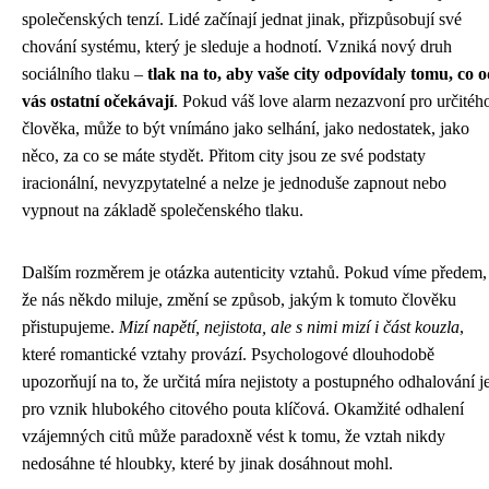
společenských tenzí. Lidé začínají jednat jinak, přizpůsobují své
chování systému, který je sleduje a hodnotí. Vzniká nový druh
sociálního tlaku –
tlak na to, aby vaše city odpovídaly tomu, co 
vás ostatní očekávají
. Pokud váš love alarm nezazvoní pro určitéh
člověka, může to být vnímáno jako selhání, jako nedostatek, jako
něco, za co se máte stydět. Přitom city jsou ze své podstaty
iracionální, nevyzpytatelné a nelze je jednoduše zapnout nebo
vypnout na základě společenského tlaku.
Dalším rozměrem je otázka autenticity vztahů. Pokud víme předem,
že nás někdo miluje, změní se způsob, jakým k tomuto člověku
přistupujeme.
Mizí napětí, nejistota, ale s nimi mizí i část kouzla
,
které romantické vztahy provází. Psychologové dlouhodobě
upozorňují na to, že určitá míra nejistoty a postupného odhalování j
pro vznik hlubokého citového pouta klíčová. Okamžité odhalení
vzájemných citů může paradoxně vést k tomu, že vztah nikdy
nedosáhne té hloubky, které by jinak dosáhnout mohl.