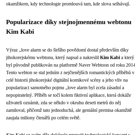
okamžikem, kdy technologie promlouvá tam, kde slova selhávají.
Popularizace díky stejnojmennému webtonu
Kim Kabi
Výraz „love alarm se do širšího povědomí dostal především díky
jihokorejskému webtonu, který napsal a nakreslil
Kim Kabi
a který
byl původně publikován na platformě Naver Webtoon od roku 2014
Tento webton se stal jedním z nejčtenějších romantických příběhů v
celé historii jihokorejské digitální komikové scény a jeho vliv na
popularizaci samotného pojmu „love alarm byl zcela zásadní a
nepopiratelný. Příběh se točí kolem fiktivní aplikace, která dokáže
uživateli oznámit, zda se někdo v okruhu deseti metrů do něj
zamiloval, přičemž tato jednoduchá, ale geniální premisa okamžitě
zaujala miliony čtenářů po celém světě.
Kim Kabi ve svém díle dokázala propojit technologický koncept s