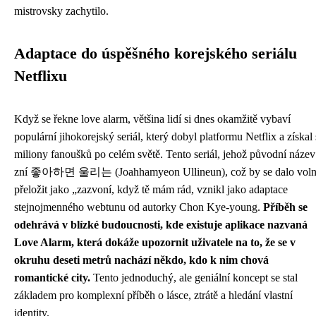
mistrovsky zachytilo.
Adaptace do úspěšného korejského seriálu
Netflixu
Když se řekne love alarm, většina lidí si dnes okamžitě vybaví
populární jihokorejský seriál, který dobyl platformu Netflix a získal 
miliony fanoušků po celém světě. Tento seriál, jehož původní název
zní 좋아하면 울리는 (Joahhamyeon Ullineun), což by se dalo vol
přeložit jako „zazvoní, když tě mám rád, vznikl jako adaptace
stejnojmenného webtunu od autorky Chon Kye-young.
Příběh se
odehrává v blízké budoucnosti, kde existuje aplikace nazvaná
Love Alarm, která dokáže upozornit uživatele na to, že se v
okruhu deseti metrů nachází někdo, kdo k nim chová
romantické city.
Tento jednoduchý, ale geniální koncept se stal
základem pro komplexní příběh o lásce, ztrátě a hledání vlastní
identity.