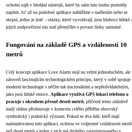
ochotni zajít v hledání nástrojů, které by nám tuto touhu pomohly
naplnit. Ať už na podobné aplikace nahlížíme s nadšením nebo se
skepsí, jedno je jisté – otázky, které vyvolávají, jsou hluboce lidské 
jejich zodpovězení nás nutí přemýšlet o povaze lásky samotné.
Fungování na základě GPS a vzdálenosti 10
metrů
Celý koncept aplikace Love Alarm stojí na velmi jednoduchém, ale
zároveň fascinujícím technologickém principu, který v sobě spojuje
moderní technologie s něčím tak iracionálním a nepředvídatelným,
jako jsou lidské emoce.
Aplikace využívá GPS lokaci telefonu a
pracuje s okruhem přesně deseti metrů
, přičemž tento zdánlivě
malý rádius představuje v kontextu celého příběhu obrovský
symbolický i praktický význam. Pokud se dva lidé, kteří mají
nainstalovanou tuto aplikaci, ocitnou ve vzájemné vzdálenosti menš
než deset metrů a jeden z nich má druhého zaregistrovaného v