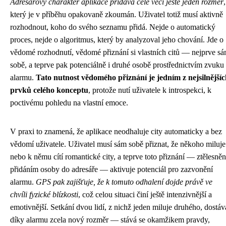
Adresářový charakter aplikace přidává celé věci ještě jeden rozměr
,
který je v příběhu opakovaně zkoumán. Uživatel totiž musí aktivně
rozhodnout, koho do svého seznamu přidá. Nejde o automatický
proces, nejde o algoritmus, který by analyzoval jeho chování. Jde o
vědomé rozhodnutí, vědomé přiznání si vlastních citů — nejprve s
sobě, a teprve pak potenciálně i druhé osobě prostřednictvím zvuku
alarmu.
Tato nutnost vědomého přiznání je jedním z nejsilnější
prvků celého konceptu
, protože nutí uživatele k introspekci, k
poctivému pohledu na vlastní emoce.
V praxi to znamená, že aplikace neodhaluje city automaticky a bez
vědomí uživatele. Uživatel musí sám sobě přiznat, že někoho miluje
nebo k němu cítí romantické city, a teprve toto přiznání — ztělesně
přidáním osoby do adresáře — aktivuje potenciál pro zazvonění
alarmu.
GPS pak zajišťuje, že k tomuto odhalení dojde právě ve
chvíli fyzické blízkosti
, což celou situaci činí ještě intenzivnější a
emotivnější. Setkání dvou lidí, z nichž jeden miluje druhého, dostáv
díky alarmu zcela nový rozměr — stává se okamžikem pravdy,