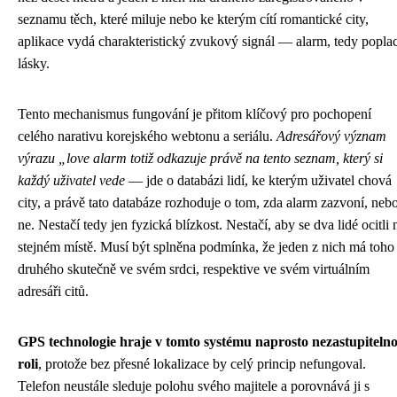
seznamu těch, které miluje nebo ke kterým cítí romantické city,
aplikace vydá charakteristický zvukový signál — alarm, tedy popla
lásky.
Tento mechanismus fungování je přitom klíčový pro pochopení
celého narativu korejského webtonu a seriálu.
Adresářový význam
výrazu „love alarm totiž odkazuje právě na tento seznam, který si
každý uživatel vede
— jde o databázi lidí, ke kterým uživatel chová
city, a právě tato databáze rozhoduje o tom, zda alarm zazvoní, neb
ne. Nestačí tedy jen fyzická blízkost. Nestačí, aby se dva lidé ocitli 
stejném místě. Musí být splněna podmínka, že jeden z nich má toho
druhého skutečně ve svém srdci, respektive ve svém virtuálním
adresáři citů.
GPS technologie hraje v tomto systému naprosto nezastupiteln
roli
, protože bez přesné lokalizace by celý princip nefungoval.
Telefon neustále sleduje polohu svého majitele a porovnává ji s