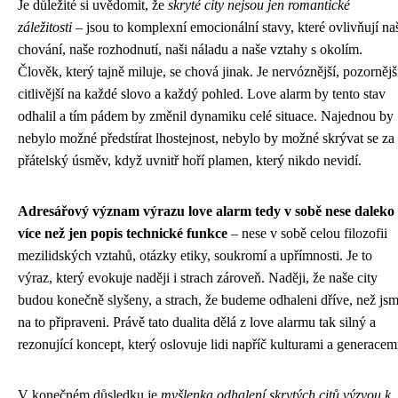
Je důležité si uvědomit, že
skryté city nejsou jen romantické
záležitosti
– jsou to komplexní emocionální stavy, které ovlivňují na
chování, naše rozhodnutí, naši náladu a naše vztahy s okolím.
Člověk, který tajně miluje, se chová jinak. Je nervóznější, pozornějš
citlivější na každé slovo a každý pohled. Love alarm by tento stav
odhalil a tím pádem by změnil dynamiku celé situace. Najednou by
nebylo možné předstírat lhostejnost, nebylo by možné skrývat se za
přátelský úsměv, když uvnitř hoří plamen, který nikdo nevidí.
Adresářový význam výrazu love alarm tedy v sobě nese daleko
více než jen popis technické funkce
– nese v sobě celou filozofii
mezilidských vztahů, otázky etiky, soukromí a upřímnosti. Je to
výraz, který evokuje naději i strach zároveň. Naději, že naše city
budou konečně slyšeny, a strach, že budeme odhaleni dříve, než js
na to připraveni. Právě tato dualita dělá z love alarmu tak silný a
rezonující koncept, který oslovuje lidi napříč kulturami a generacem
V konečném důsledku je
myšlenka odhalení skrytých citů výzvou k