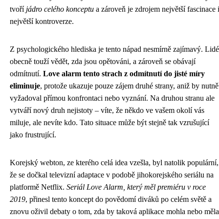
tvoří
jádro celého konceptu
a zároveň je zdrojem největší fascinace 
největší kontroverze.
Z psychologického hlediska je tento nápad nesmírně zajímavý. Lidé
obecně touží vědět, zda jsou opětováni, a zároveň se obávají
odmítnutí.
Love alarm tento strach z odmítnutí do jisté míry
eliminuje
, protože ukazuje pouze zájem druhé strany, aniž by nutně
vyžadoval přímou konfrontaci nebo vyznání. Na druhou stranu ale
vytváří nový druh nejistoty – víte, že někdo ve vašem okolí vás
miluje, ale nevíte kdo. Tato situace může být stejně tak vzrušující
jako frustrující.
Korejský webton, ze kterého celá idea vzešla, byl natolik populární,
že se dočkal televizní adaptace v podobě jihokorejského seriálu na
platformě Netflix.
Seriál Love Alarm, který měl premiéru v roce
2019
, přinesl tento koncept do povědomí diváků po celém světě a
znovu oživil debaty o tom, zda by taková aplikace mohla nebo měla