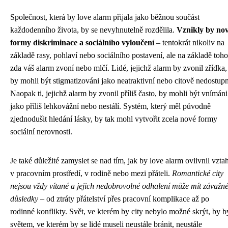
Společnost, která by love alarm přijala jako běžnou součást
každodenního života, by se nevyhnutelně rozdělila.
Vznikly by no
formy diskriminace a sociálního vyloučení
– tentokrát nikoliv na
základě rasy, pohlaví nebo sociálního postavení, ale na základě toho
zda váš alarm zvoní nebo mlčí. Lidé, jejichž alarm by zvonil zřídka,
by mohli být stigmatizováni jako neatraktivní nebo citově nedostupn
Naopak ti, jejichž alarm by zvonil příliš často, by mohli být vnímáni
jako příliš lehkovážní nebo nestálí. Systém, který měl původně
zjednodušit hledání lásky, by tak mohl vytvořit zcela nové formy
sociální nerovnosti.
Je také důležité zamyslet se nad tím, jak by love alarm ovlivnil vzta
v pracovním prostředí, v rodině nebo mezi přáteli.
Romantické city
nejsou vždy vítané a jejich nedobrovolné odhalení může mít závažn
důsledky
– od ztráty přátelství přes pracovní komplikace až po
rodinné konflikty. Svět, ve kterém by city nebylo možné skrýt, by b
světem, ve kterém by se lidé museli neustále bránit, neustále