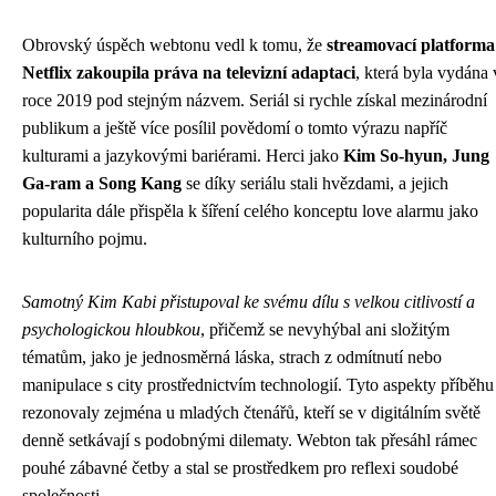
Obrovský úspěch webtonu vedl k tomu, že
streamovací platforma
Netflix zakoupila práva na televizní adaptaci
, která byla vydána 
roce 2019 pod stejným názvem. Seriál si rychle získal mezinárodní
publikum a ještě více posílil povědomí o tomto výrazu napříč
kulturami a jazykovými bariérami. Herci jako
Kim So-hyun, Jung
Ga-ram a Song Kang
se díky seriálu stali hvězdami, a jejich
popularita dále přispěla k šíření celého konceptu love alarmu jako
kulturního pojmu.
Samotný Kim Kabi přistupoval ke svému dílu s velkou citlivostí a
psychologickou hloubkou
, přičemž se nevyhýbal ani složitým
tématům, jako je jednosměrná láska, strach z odmítnutí nebo
manipulace s city prostřednictvím technologií. Tyto aspekty příběhu
rezonovaly zejména u mladých čtenářů, kteří se v digitálním světě
denně setkávají s podobnými dilematy. Webton tak přesáhl rámec
pouhé zábavné četby a stal se prostředkem pro reflexi soudobé
společnosti.