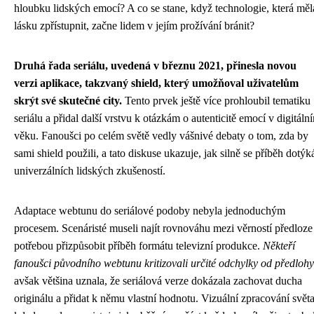
hloubku lidských emocí? A co se stane, když technologie, která měl
lásku zpřístupnit, začne lidem v jejím prožívání bránit?
Druhá řada seriálu, uvedená v březnu 2021, přinesla novou
verzi aplikace, takzvaný shield, který umožňoval uživatelům
skrýt své skutečné city.
Tento prvek ještě více prohloubil tematiku
seriálu a přidal další vrstvu k otázkám o autenticitě emocí v digitáln
věku. Fanoušci po celém světě vedly vášnivé debaty o tom, zda by
sami shield použili, a tato diskuse ukazuje, jak silně se příběh dotýk
univerzálních lidských zkušeností.
Adaptace webtunu do seriálové podoby nebyla jednoduchým
procesem. Scenáristé museli najít rovnováhu mezi věrností předloze
potřebou přizpůsobit příběh formátu televizní produkce.
Někteří
fanoušci původního webtunu kritizovali určité odchylky od předlohy
avšak většina uznala, že seriálová verze dokázala zachovat ducha
originálu a přidat k němu vlastní hodnotu. Vizuální zpracování světa