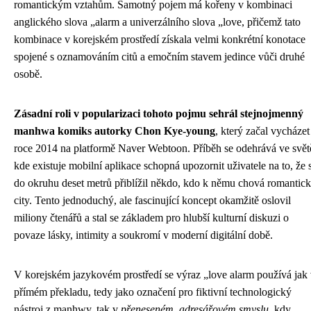
romantickým vztahům. Samotný pojem má kořeny v kombinaci
anglického slova „alarm a univerzálního slova „love, přičemž tato
kombinace v korejském prostředí získala velmi konkrétní konotace
spojené s oznamováním citů a emočním stavem jedince vůči druhé
osobě.
Zásadní roli v popularizaci tohoto pojmu sehrál stejnojmenný
manhwa komiks autorky Chon Kye-young
, který začal vycházet
roce 2014 na platformě Naver Webtoon. Příběh se odehrává ve svět
kde existuje mobilní aplikace schopná upozornit uživatele na to, že 
do okruhu deset metrů přiblížil někdo, kdo k němu chová romantic
city. Tento jednoduchý, ale fascinující koncept okamžitě oslovil
miliony čtenářů a stal se základem pro hlubší kulturní diskuzi o
povaze lásky, intimity a soukromí v moderní digitální době.
V korejském jazykovém prostředí se výraz „love alarm používá jak
přímém překladu, tedy jako označení pro fiktivní technologický
nástroj z manhwy, tak v
přeneseném, adresářovém smyslu
, kdy