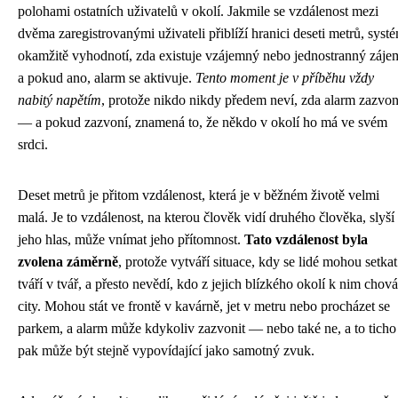
polohami ostatních uživatelů v okolí. Jakmile se vzdálenost mezi
dvěma zaregistrovanými uživateli přiblíží hranici deseti metrů, syst
okamžitě vyhodnotí, zda existuje vzájemný nebo jednostranný záje
a pokud ano, alarm se aktivuje.
Tento moment je v příběhu vždy
nabitý napětím
, protože nikdo nikdy předem neví, zda alarm zazvon
— a pokud zazvoní, znamená to, že někdo v okolí ho má ve svém
srdci.
Deset metrů je přitom vzdálenost, která je v běžném životě velmi
malá. Je to vzdálenost, na kterou člověk vidí druhého člověka, slyší
jeho hlas, může vnímat jeho přítomnost.
Tato vzdálenost byla
zvolena záměrně
, protože vytváří situace, kdy se lidé mohou setkat
tváří v tvář, a přesto nevědí, kdo z jejich blízkého okolí k nim chová
city. Mohou stát ve frontě v kavárně, jet v metru nebo procházet se
parkem, a alarm může kdykoliv zazvonit — nebo také ne, a to ticho
pak může být stejně vypovídající jako samotný zvuk.