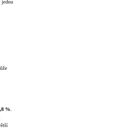
e jednu
může
,8 %
.
u
ětší