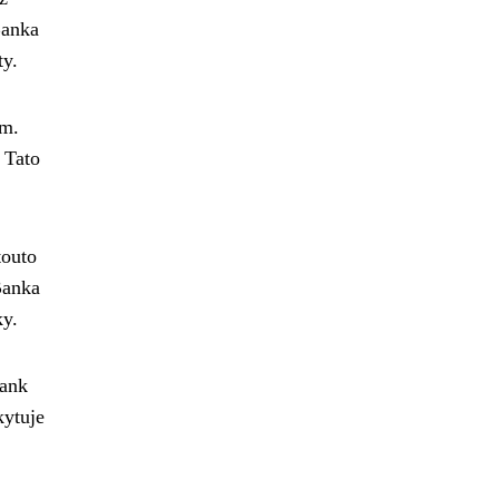
Banka
ty.
ám.
 Tato
touto
Banka
ky.
Bank
kytuje