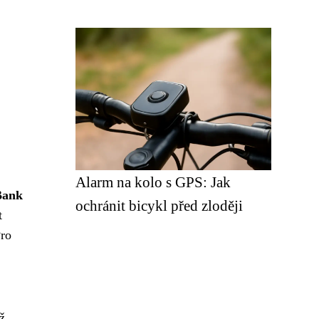
Alarm na kolo s GPS: Jak
Bank
ochránit bicykl před zloději
t
Pro
ž