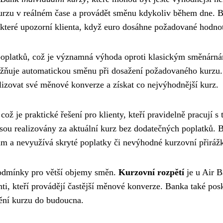
kurzu v reálném čase a provádět směnu kdykoliv během dne. 
 které upozorní klienta, když euro dosáhne požadované hodno
oplatků, což je významná výhoda oproti klasickým směnárn
ožňuje automatickou směnu při dosažení požadovaného kurzu.
alizovat své měnové konverze a získat co nejvýhodnější kurz.
ž je praktické řešení pro klienty, kteří pravidelně pracují s 
sou realizovány za aktuální kurz bez dodatečných poplatků. 
lům a nevyužívá skryté poplatky či nevýhodné kurzovní přiráž
 podmínky pro větší objemy směn.
Kurzovní rozpětí
je u Air 
nti, kteří provádějí častější měnové konverze. Banka také pos
ění kurzu do budoucna.