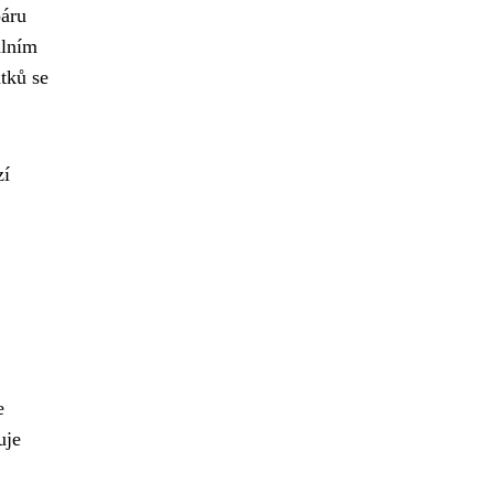
páru
álním
tků se
zí
e
uje