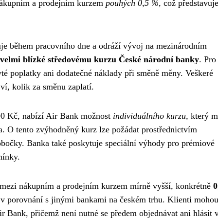
 nákupním a prodejním kurzem
pouhých 0,5 %
, což představuj
zuje během pracovního dne a odráží vývoj na mezinárodním
velmi blízké středovému kurzu České národní banky
. Pro
yté poplatky ani dodatečné náklady při směně měny. Veškeré
ví, kolik za směnu zaplatí.
00 Kč, nabízí Air Bank možnost
individuálního kurzu
, který 
ka. O tento zvýhodněný kurz lze požádat prostřednictvím
bočky. Banka také poskytuje speciální výhody pro prémiové
mínky.
l mezi nákupním a prodejním kurzem mírně vyšší, konkrétně
0
 v porovnání s jinými bankami na českém trhu. Klienti moho
 Bank, přičemž není nutné se předem objednávat ani hlásit v