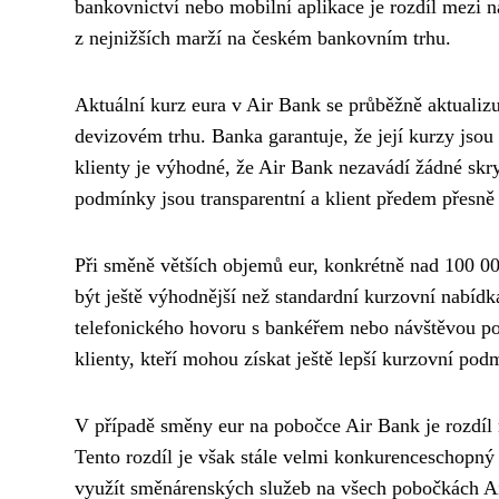
bankovnictví nebo mobilní aplikace je rozdíl mezi
z nejnižších marží na českém bankovním trhu.
Aktuální kurz eura v Air Bank se průběžně aktuali
devizovém trhu. Banka garantuje, že její kurzy jsou
klienty je výhodné, že Air Bank nezavádí žádné skr
podmínky jsou transparentní a klient předem přesně 
Při směně větších objemů eur, konkrétně nad 100 0
být ještě výhodnější než standardní kurzovní nabíd
telefonického hovoru s bankéřem nebo návštěvou po
klienty, kteří mohou získat ještě lepší kurzovní pod
V případě směny eur na pobočce Air Bank je rozdí
Tento rozdíl je však stále velmi konkurenceschopný
využít směnárenských služeb na všech pobočkách Air