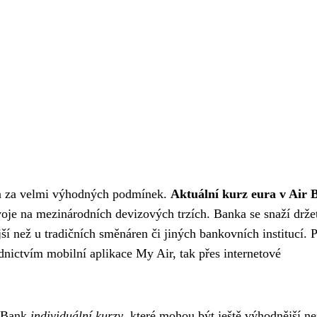
a za velmi výhodných podmínek.
Aktuální kurz eura v Air 
voje na mezinárodních devizových trzích. Banka se snaží drže
í než u tradičních směnáren či jiných bankovních institucí. 
dnictvím mobilní aplikace My Air, tak přes internetové
r Bank
individuální kurzy
, které mohou být ještě výhodnější ne