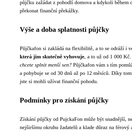
půjčku zažádat z pohodlí domova a kdykoli během dn
překonat finanční překážky.
Výše a doba splatnosti půjčky
Půjčkafon si zakládá na flexibilitě, a to se odráží i 
která jim skutečně vyhovuje
, a to už od 1 000 Kč
chcete splnit menší sen?
Půjčkafon vám s tím pomů
a pohybuje se od 30 dnů až po 12 měsíců. Díky tomu 
jste si mohli užívat finanční pohodu.
Podmínky pro získání půjčky
Získání půjčky od PujckaFon může být snadnější, než
nejširšímu okruhu žadatelů a klade důraz na férový a