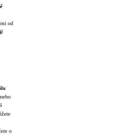
bě
ími od
jí
álu
 nebo
S
ůžete
žete o