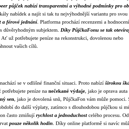
-peer půjček nabízí transparentní a výhodné podmínky pro o
ály nabídek a najít si tak tu nejvýhodnější variantu pro svou
 a férové jednání
. Platforma prochází recenzemi a hodnocen
te s důvěryhodným subjektem.
Díky PůjčkaFonu se tak otevíra
. Ať už potřebujete peníze na rekonstrukci, dovolenou nebo
nout vašich cílů.
achází se v odlišné finanční situaci. Proto nabízí
širokou šk
ž potřebujete peníze na
nečekané výdaje
, jako je oprava auta
ný sen
, jako je dovolená snů, PůjčkaFon vám může pomoci. 
období do další výplaty, zatímco s dlouhodobou půjčkou si m
aFon často zmiňují
rychlost a jednoduchost
celého procesu. Od
trvat
pouze několik hodin
. Díky online platformě si navíc mů