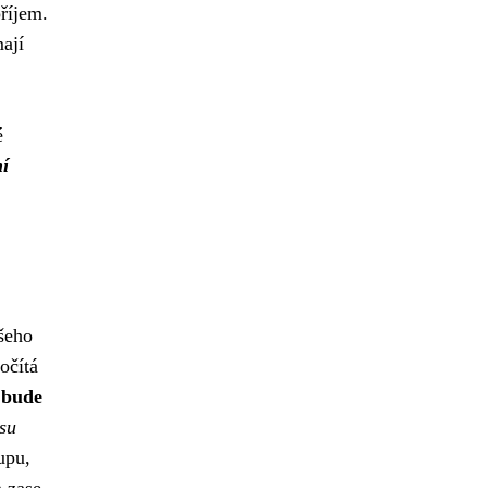
příjem.
mají
é
ní
ašeho
očítá
 bude
su
upu,