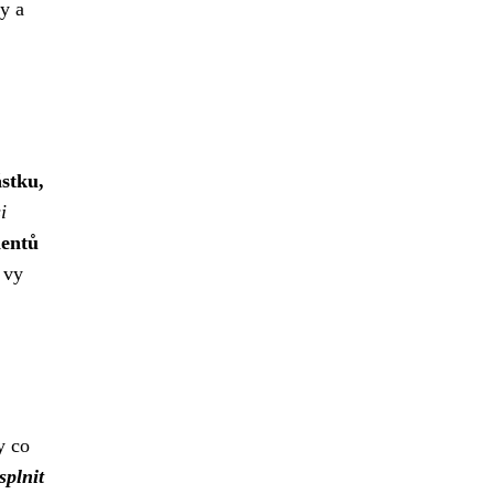
y a
ástku,
i
ientů
 vy
y co
splnit