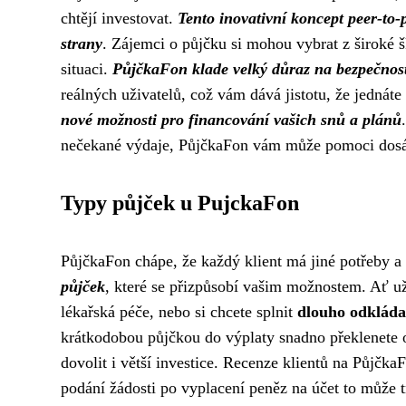
chtějí investovat.
Tento inovativní koncept peer-to
strany
. Zájemci o půjčku si mohou vybrat z široké šk
situaci.
PůjčkaFon klade velký důraz na bezpečnost
reálných uživatelů, což vám dává jistotu, že jedná
nové možnosti pro financování vašich snů a plánů
nečekané výdaje, PůjčkaFon vám může pomoci dosáh
Typy půjček u PujckaFon
PůjčkaFon chápe, že každý klient má jiné potřeby a n
půjček
, které se přizpůsobí vašim možnostem. Ať u
lékařská péče, nebo si chcete splnit
dlouho odkláda
krátkodobou půjčkou do výplaty snadno překlenete 
dovolit i větší investice. Recenze klientů na Půjčk
podání žádosti po vyplacení peněz na účet to může 