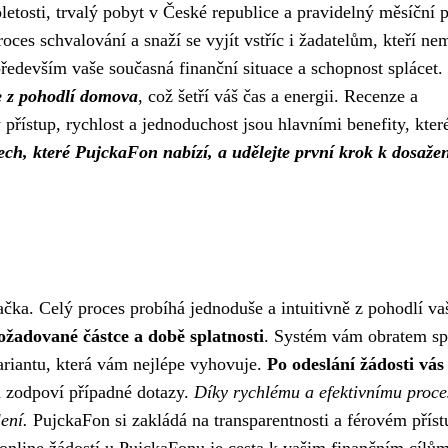
oletosti, trvalý pobyt v České republice a pravidelný měsíční 
ces schvalování a snaží se vyjít vstříc i žadatelům, kteří ne
především vaše současná finanční situace a schopnost splácet.
e z pohodlí domova
, což šetří váš čas a energii. Recenze a
 přístup, rychlost a jednoduchost jsou hlavními benefity, kter
ch, které PujckaFon nabízí, a udělejte první krok k dosaže
ačka. Celý proces probíhá jednoduše a intuitivně z pohodlí v
požadované částce a době splatnosti
. Systém vám obratem sp
ariantu, která vám nejlépe vyhovuje.
Po odeslání žádosti vás
 a zodpoví případné dotazy.
Díky rychlému a efektivnímu proce
ení.
PujckaFon si zakládá na transparentnosti a férovém příst