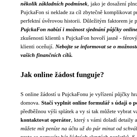
několik základních podmínek
, jako je dosažení pln
PujckaFon si neklade za cíl zbytečně komplikovat pro
perfektní úvěrovou historii. Důležitým faktorem je 
PujckaFon nabízí i možnost sjednání půjčky onlin
zkušenosti klientů s PujckaFon hovoří jasně - férový
klienti oceňují.
Nebojte se informovat se o možnoste
vašich finančních cílů.
Jak online žádost funguje?
S online žádostí u PujckaFonu je vyřízení půjčky hr
domova.
Stačí vyplnit online formulář s údaji o 
předběžnou výši splátek a vy si tak můžete vybrat v
kontaktovat operátor
, který s vámi doladí detaily
můžete mít peníze na účtu už do pár minut od schvál