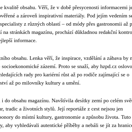
kvalitě obsahu. Věří, že v době přesycenosti informacemi j
věřené a zároveň inspirativní materiály. Pod jejím vedením s
 specialisty z různých oblastí – od módy přes gastronomii až 
zí na stránkách magazínu, prochází důkladnou redakční kontro
ejlepší informace.
itního obsahu. Lenka věří, že inspirace, vzdělání a zábava by 
 socioekonomické zázemí. Proto se snaží, aby hzpd.cz oslov
edajících rady pro kariérní růst až po rodiče zajímající se o
ství až po milovníky kultury a umění.
 i do obsahu magazínu. Navštívila desítky zemí po celém svě
, tradic a životních stylů. Její reportáže z cest nejsou jen
onory do místní kultury, gastronomie a způsobu života. Tuto
y, aby vyhledávali autentické příběhy a nebáli se jít za hranic