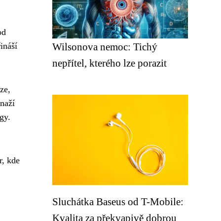
od
ináší
Wilsonova nemoc: Tichý
nepřítel, kterého lze porazit
ze,
snaží
gy.
r, kde
Sluchátka Baseus od T-Mobile:
Kvalita za překvapivě dobrou