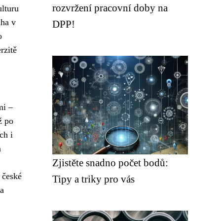
rozvržení pracovní doby na
ulturu
áha v
DPP!
o
rzitě
mi –
ž po
ch i
a
Zjistěte snadno počet bodů:
 české
Tipy a triky pro vás
 a