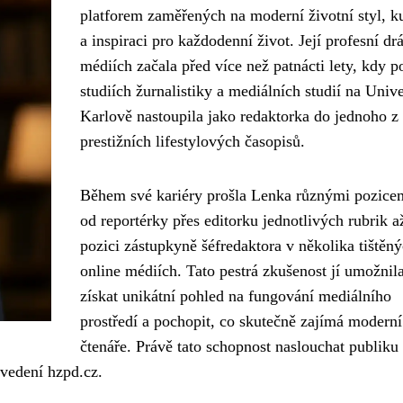
platforem zaměřených na moderní životní styl, k
a inspiraci pro každodenní život. Její profesní dr
médiích začala před více než patnácti lety, kdy p
studiích žurnalistiky a mediálních studií na Unive
Karlově nastoupila jako redaktorka do jednoho z
prestižních lifestylových časopisů.
Během své kariéry prošla Lenka různými pozice
od reportérky přes editorku jednotlivých rubrik a
pozici zástupkyně šéfredaktora v několika tištěný
online médiích. Tato pestrá zkušenost jí umožnil
získat unikátní pohled na fungování mediálního
prostředí a pochopit, co skutečně zajímá moderní
čtenáře. Právě tato schopnost naslouchat publiku
 vedení hzpd.cz.