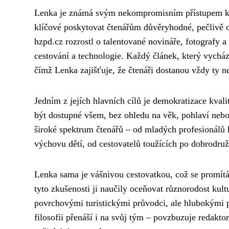
Lenka je známá svým nekompromisním přístupem ke 
klíčové poskytovat čtenářům důvěryhodné, pečlivě o
hzpd.cz rozrostl o talentované novináře, fotografy a
cestování a technologie. Každý článek, který vychá
čímž Lenka zajišťuje, že čtenáři dostanou vždy ty n
Jedním z jejích hlavních cílů je demokratizace kval
být dostupné všem, bez ohledu na věk, pohlaví nebo
široké spektrum čtenářů – od mladých profesionálů hl
výchovu dětí, od cestovatelů toužících po dobrodruž
Lenka sama je vášnivou cestovatkou, což se promítá
tyto zkušenosti ji naučily oceňovat různorodost kultur
povrchovými turistickými průvodci, ale hlubokými p
filosofii přenáší i na svůj tým – povzbuzuje redaktor