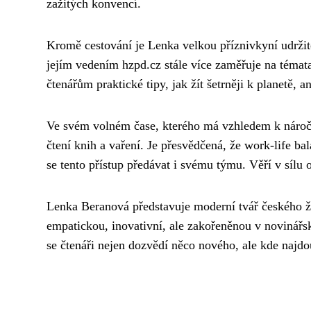
zažitých konvencí.
Kromě cestování je Lenka velkou příznivkyní udržite
jejím vedením hzpd.cz stále více zaměřuje na témata
čtenářům praktické tipy, jak žít šetrněji k planetě, 
Ve svém volném čase, kterého má vzhledem k náročno
čtení knih a vaření. Je přesvědčená, že work-life ba
se tento přístup předávat i svému týmu. Věří v síl
Lenka Beranová představuje moderní tvář českého žu
empatickou, inovativní, ale zakořeněnou v novinářský
se čtenáři nejen dozvědí něco nového, ale kde najdo