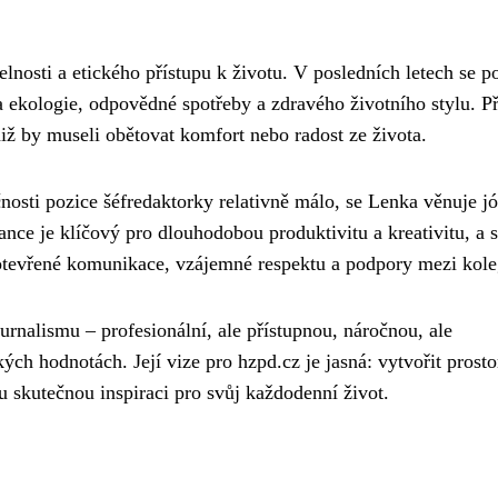
lnosti a etického přístupu k životu. V posledních letech se p
 ekologie, odpovědné spotřeby a zdravého životního stylu. Př
aniž by museli obětovat komfort nebo radost ze života.
sti pozice šéfredaktorky relativně málo, se Lenka věnuje jó
lance je klíčový pro dlouhodobou produktivitu a kreativitu, a 
u otevřené komunikace, vzájemné respektu a podpory mezi kole
rnalismu – profesionální, ale přístupnou, náročnou, ale
ch hodnotách. Její vize pro hzpd.cz je jasná: vytvořit prosto
u skutečnou inspiraci pro svůj každodenní život.