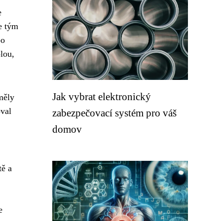
e
e tým
po
lou,
Jak vybrat elektronický
měly
oval
zabezpečovací systém pro váš
domov
tě a
e