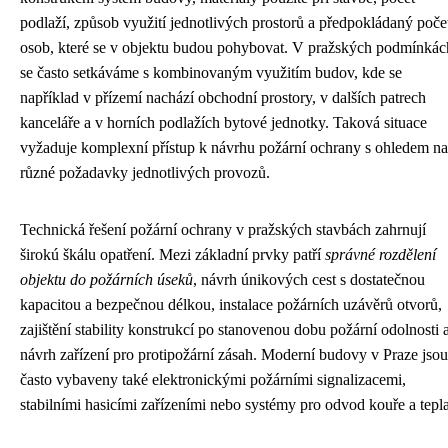
podlaží, způsob využití jednotlivých prostorů a předpokládaný poče
osob, které se v objektu budou pohybovat. V pražských podmínkác
se často setkáváme s kombinovaným využitím budov, kde se
například v přízemí nachází obchodní prostory, v dalších patrech
kanceláře a v horních podlažích bytové jednotky. Taková situace
vyžaduje komplexní přístup k návrhu požární ochrany s ohledem na
různé požadavky jednotlivých provozů.
Technická řešení požární ochrany v pražských stavbách zahrnují
širokú škálu opatření. Mezi základní prvky patří
správné rozdělení
objektu do požárních úseků
, návrh únikových cest s dostatečnou
kapacitou a bezpečnou délkou, instalace požárních uzávěrů otvorů,
zajištění stability konstrukcí po stanovenou dobu požární odolnosti 
návrh zařízení pro protipožární zásah. Moderní budovy v Praze jsou
často vybaveny také elektronickými požárními signalizacemi,
stabilními hasicími zařízeními nebo systémy pro odvod kouře a tepla