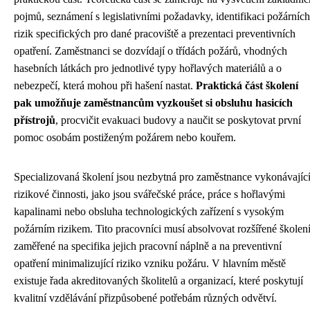
pojmů, seznámení s legislativními požadavky, identifikaci požárních
rizik specifických pro dané pracoviště a prezentaci preventivních
opatření. Zaměstnanci se dozvídají o třídách požárů, vhodných
hasebních látkách pro jednotlivé typy hořlavých materiálů a o
nebezpečí, která mohou při hašení nastat.
Praktická část školení
pak umožňuje zaměstnancům vyzkoušet si obsluhu hasicích
přístrojů
, procvičit evakuaci budovy a naučit se poskytovat první
pomoc osobám postiženým požárem nebo kouřem.
Specializovaná školení jsou nezbytná pro zaměstnance vykonávajíc
rizikové činnosti, jako jsou svářečské práce, práce s hořlavými
kapalinami nebo obsluha technologických zařízení s vysokým
požárním rizikem. Tito pracovníci musí absolvovat rozšířené školen
zaměřené na specifika jejich pracovní náplně a na preventivní
opatření minimalizující riziko vzniku požáru. V hlavním městě
existuje řada akreditovaných školitelů a organizací, které poskytují
kvalitní vzdělávání přizpůsobené potřebám různých odvětví.