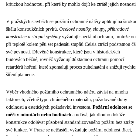
kritickou hodnotou, při které by mohlo dojít ke ztrátě jejich nosnosti
V pražských stavbách se požární ochranné nátěry aplikují na široko
škálu konstrukčních prvků.
Ocelové nosníky, sloupy, příhradové
konstrukce a stropní systémy
vyžadují speciální ochranu, protože oc
při teplotě kolem pěti set padesáti stupňů Celsia ztrácí podstatnou čá
své pevnosti. Dřevěné konstrukce, které jsou v historických
budovách běžné, rovněž vyžadují důkladnou ochranu pomocí
retardérů hoření, které zpomalují proces zuhelnatění a snižují rychlo
šíření plamene.
Výběr vhodného požárního ochranného nátěru závisí na mnoha
faktorech, včetně typu chráněného materiálu, požadované doby
odolnosti a estetických požadavků investora.
Požární odolnost se
měří v minutách nebo hodinách
a udává, jak dlouho dokáže
konstrukce odolávat působení standardizovaného požáru bez ztráty
své funkce. V Praze se nejčastěji vyžaduje požární odolnost třicet,