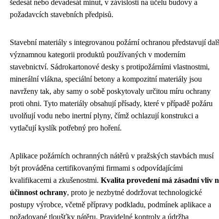
šedesát nebo devadesát minut, v závislosti na účelu budovy a
požadavcích stavebních předpisů.
Stavební materiály s integrovanou požární ochranou představují dalš
významnou kategorii produktů používaných v moderním
stavebnictví. Sádrokartonové desky s protipožárními vlastnostmi,
minerální vlákna, speciální betony a kompozitní materiály jsou
navrženy tak, aby samy o sobě poskytovaly určitou míru ochrany
proti ohni. Tyto materiály obsahují přísady, které v případě požáru
uvolňují vodu nebo inertní plyny, čímž ochlazují konstrukci a
vytlačují kyslík potřebný pro hoření.
Aplikace požárních ochranných nátěrů v pražských stavbách musí
být prováděna certifikovanými firmami s odpovídajícími
kvalifikacemi a zkušenostmi.
Kvalita provedení má zásadní vliv 
účinnost ochrany
, proto je nezbytné dodržovat technologické
postupy výrobce, včetně přípravy podkladu, podmínek aplikace a
požadované tloušťky nátěru. Pravidelné kontroly a údržba