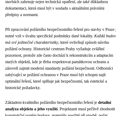
stavbách zahrnuje nejen technická opatření, ale také důkladnou
dokumentaci, která musí být v souladu s aktuálními právními
předpisy a normami.
Při zpracování požárního bezpečnostního řešení pro stavby v Praze 
nutné vzít v úvahu specifické podmínky dané lokality.
Každá budo
má své jedinečné charakteristiky
, které ovlivňují způsob návrhu
požární ochrany. Historické centrum Prahy vyžaduje zvláštní
pozornost, protože zde často dochází k rekonstrukcím a adaptacím
starých objektů, kde je třeba respektovat památkovou ochranu a
zároveň zajistit moderní standardy požární bezpečnosti. Odborníci
zabývající se požární ochranou v Praze musí být schopni najít
optimální řešení, které splňuje jak bezpečnostní, tak estetické a
historické požadavky.
Základem kvalitního požárního bezpečnostního řešení je
detailní
analýza objektu a jeho využití
. Projektanti musí pečlivě zhodnotit
konstrukční systém budovy, materiály použité při stavbě, počet