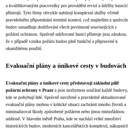
a kvalifikovanými pracovníky pro provádění revizí a údržby hasicíc
přístrojů. Tyto firmy obvykle nabízejí komplexní služby včetně
pravidelného připomínání termínů kontrol, což majitelům a správc
budov usnadňuje dodržování všech povinností souvisejících s
požární ochranou. Správně udržované hasicí přístroje jsou zárukou,
že v případě vzniku požáru budou plně funkční a připravené k
okamžitému použití.
Evakuační plány a únikové cesty v budovách
Evakuační plány a únikové cesty představují základní pilíř
požární ochrany v Praze
a jsou nezbytnou součástí každé budovy,
kde se pohybují lidé. Správně navržené a pravidelně aktualizované
evakuační plány mohou v kritické situaci zachránit mnoho životů a
minimalizovat škody způsobené požárem nebo jinou mimořádnou
událostí. V hlavním městě Praha, kde se nachází velké množství
historických budov, moderních kancelářských komplexů, nákupníc