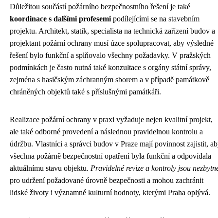
Důležitou součástí požárního bezpečnostního řešení je také
koordinace s dalšími profesemi
podílejícími se na stavebním
projektu. Architekt, statik, specialista na technická zařízení budov a
projektant požární ochrany musí úzce spolupracovat, aby výsledné
řešení bylo funkční a splňovalo všechny požadavky. V pražských
podmínkách je často nutná také konzultace s orgány státní správy,
zejména s hasičským záchranným sborem a v případě památkově
chráněných objektů také s příslušnými památkáři.
Realizace požární ochrany v praxi vyžaduje nejen kvalitní projekt,
ale také odborné provedení a následnou pravidelnou kontrolu a
údržbu. Vlastníci a správci budov v Praze mají povinnost zajistit, a
všechna požárně bezpečnostní opatření byla funkční a odpovídala
aktuálnímu stavu objektu.
Pravidelné revize a kontroly jsou nezbytn
pro udržení požadované úrovně bezpečnosti a mohou zachránit
lidské životy i významné kulturní hodnoty, kterými Praha oplývá.