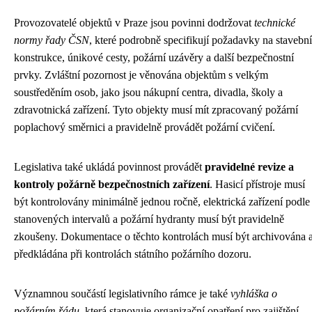
Provozovatelé objektů v Praze jsou povinni dodržovat
technické
normy řady ČSN
, které podrobně specifikují požadavky na stavební
konstrukce, únikové cesty, požární uzávěry a další bezpečnostní
prvky. Zvláštní pozornost je věnována objektům s velkým
soustředěním osob, jako jsou nákupní centra, divadla, školy a
zdravotnická zařízení. Tyto objekty musí mít zpracovaný požární
poplachový směrnici a pravidelně provádět požární cvičení.
Legislativa také ukládá povinnost provádět
pravidelné revize a
kontroly požárně bezpečnostních zařízení
. Hasicí přístroje musí
být kontrolovány minimálně jednou ročně, elektrická zařízení podle
stanovených intervalů a požární hydranty musí být pravidelně
zkoušeny. Dokumentace o těchto kontrolách musí být archivována 
předkládána při kontrolách státního požárního dozoru.
Významnou součástí legislativního rámce je také
vyhláška o
požárním řádu
, která stanovuje organizační opatření pro zajištění