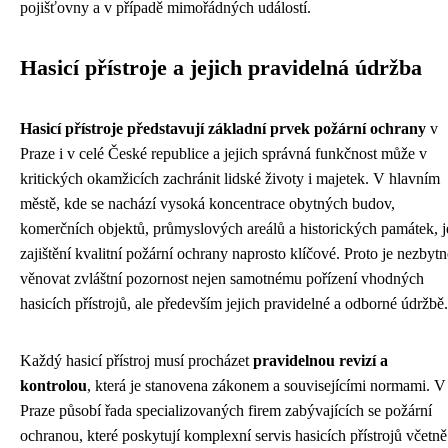
pojišťovny a v případě mimořádných událostí.
Hasicí přístroje a jejich pravidelná údržba
Hasicí přístroje představují základní prvek požární ochrany
v
Praze i v celé České republice a jejich správná funkčnost může v
kritických okamžicích zachránit lidské životy i majetek. V hlavním
městě, kde se nachází vysoká koncentrace obytných budov,
komerčních objektů, průmyslových areálů a historických památek, j
zajištění kvalitní požární ochrany naprosto klíčové. Proto je nezbytn
věnovat zvláštní pozornost nejen samotnému pořízení vhodných
hasicích přístrojů, ale především jejich pravidelné a odborné údržbě.
Každý hasicí přístroj musí procházet
pravidelnou revizí a
kontrolou
, která je stanovena zákonem a souvisejícími normami. V
Praze působí řada specializovaných firem zabývajících se požární
ochranou, které poskytují komplexní servis hasicích přístrojů včetně