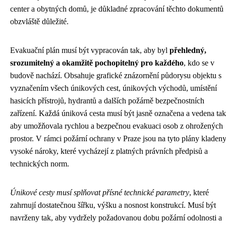
center a obytných domů, je důkladné zpracování těchto dokumentů
obzvláště důležité.
Evakuační plán musí být vypracován tak, aby byl
přehledný,
srozumitelný a okamžitě pochopitelný pro každého
, kdo se v
budově nachází. Obsahuje grafické znázornění půdorysu objektu s
vyznačením všech únikových cest, únikových východů, umístění
hasicích přístrojů, hydrantů a dalších požárně bezpečnostních
zařízení. Každá úniková cesta musí být jasně označena a vedena tak
aby umožňovala rychlou a bezpečnou evakuaci osob z ohrožených
prostor. V rámci požární ochrany v Praze jsou na tyto plány kladen
vysoké nároky, které vycházejí z platných právních předpisů a
technických norm.
Únikové cesty musí splňovat přísné technické parametry
, které
zahrnují dostatečnou šířku, výšku a nosnost konstrukcí. Musí být
navrženy tak, aby vydržely požadovanou dobu požární odolnosti a