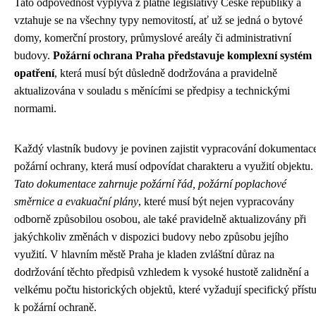
Tato odpovědnost vyplývá z platné legislativy České republiky a
vztahuje se na všechny typy nemovitostí, ať už se jedná o bytové
domy, komerční prostory, průmyslové areály či administrativní
budovy.
Požární ochrana Praha představuje komplexní systém
opatření
, která musí být důsledně dodržována a pravidelně
aktualizována v souladu s měnícími se předpisy a technickými
normami.
Každý vlastník budovy je povinen zajistit vypracování dokumentac
požární ochrany, která musí odpovídat charakteru a využití objektu.
Tato dokumentace zahrnuje požární řád, požární poplachové
směrnice a evakuační plány
, které musí být nejen vypracovány
odborně způsobilou osobou, ale také pravidelně aktualizovány při
jakýchkoliv změnách v dispozici budovy nebo způsobu jejího
využití. V hlavním městě Praha je kladen zvláštní důraz na
dodržování těchto předpisů vzhledem k vysoké hustotě zalidnění a
velkému počtu historických objektů, které vyžadují specifický příst
k požární ochraně.