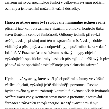
zařízení má svou specifickou funkci v celkovém systému požární
ochrany a jeho selhání může mít vážné důsledky.
Hasicí přístroje musí být revidovány minimálně jednou ročně
,
přičemž tato kontrola zahrnuje vizuální prohlídku, kontrolu tlaku,
stavu těsnění a celkové funkčnosti. Odborný technik při revizi
ověřuje, zda je přístroj umístěn na správném místě, zda je dobře
viditelný a přístupný, a zda odpovídá typu požárního rizika v dané
lokalitě. V Praze se často setkáváme s různými typy objektů
vyžadujících specifické druhy hasicích přístrojů, od práškových pře
pěnové až po speciální hasicí přístroje pro elektrická zařízení.
Hydrantové systémy, které tvoří páteř požární ochrany ve většině
větších objektů, vyžadují ještě důkladnější pozornost. Revize
hydrantového systému zahrnuje kontrolu funkčnosti všech hydrantů
ověření tlaku vody, kontrolu stavu hadic a proudnic, a testování
čerpadel a záložních zdrojů energie.
Každý hydrant musí být