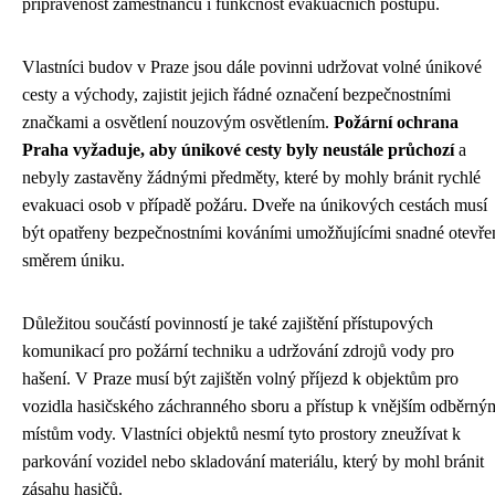
připravenost zaměstnanců i funkčnost evakuačních postupů.
Vlastníci budov v Praze jsou dále povinni udržovat volné únikové
cesty a východy, zajistit jejich řádné označení bezpečnostními
značkami a osvětlení nouzovým osvětlením.
Požární ochrana
Praha vyžaduje, aby únikové cesty byly neustále průchozí
a
nebyly zastavěny žádnými předměty, které by mohly bránit rychlé
evakuaci osob v případě požáru. Dveře na únikových cestách musí
být opatřeny bezpečnostními kováními umožňujícími snadné otevře
směrem úniku.
Důležitou součástí povinností je také zajištění přístupových
komunikací pro požární techniku a udržování zdrojů vody pro
hašení. V Praze musí být zajištěn volný příjezd k objektům pro
vozidla hasičského záchranného sboru a přístup k vnějším odběrný
místům vody. Vlastníci objektů nesmí tyto prostory zneužívat k
parkování vozidel nebo skladování materiálu, který by mohl bránit
zásahu hasičů.