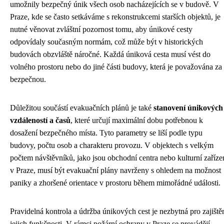
umožnily bezpečný únik všech osob nacházejících se v budově. V
Praze, kde se často setkáváme s rekonstrukcemi starších objektů, je
nutné věnovat zvláštní pozornost tomu, aby únikové cesty
odpovídaly současným normám, což může být v historických
budovách obzvláště náročné. Každá úniková cesta musí vést do
volného prostoru nebo do jiné části budovy, která je považována za
bezpečnou.
Důležitou součástí evakuačních plánů je také
stanovení únikových
vzdáleností a časů
, které určují maximální dobu potřebnou k
dosažení bezpečného místa. Tyto parametry se liší podle typu
budovy, počtu osob a charakteru provozu. V objektech s velkým
počtem návštěvníků, jako jsou obchodní centra nebo kulturní zaříze
v Praze, musí být evakuační plány navrženy s ohledem na možnost
paniky a zhoršené orientace v prostoru během mimořádné události.
Pravidelná kontrola a údržba únikových cest je nezbytná pro zajiště
jejich funkčnosti. V rámci požární ochrany v Praze se provádějí