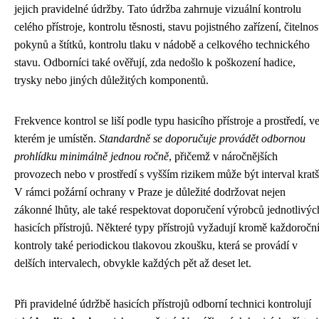
jejich pravidelné údržby. Tato údržba zahrnuje vizuální kontrolu
celého přístroje, kontrolu těsnosti, stavu pojistného zařízení, čitelnos
pokynů a štítků, kontrolu tlaku v nádobě a celkového technického
stavu. Odborníci také ověřují, zda nedošlo k poškození hadice,
trysky nebo jiných důležitých komponentů.
Frekvence kontrol se liší podle typu hasicího přístroje a prostředí, v
kterém je umístěn.
Standardně se doporučuje provádět odbornou
prohlídku minimálně jednou ročně
, přičemž v náročnějších
provozech nebo v prostředí s vyšším rizikem může být interval kratš
V rámci požární ochrany v Praze je důležité dodržovat nejen
zákonné lhůty, ale také respektovat doporučení výrobců jednotlivýc
hasicích přístrojů. Některé typy přístrojů vyžadují kromě každoročn
kontroly také periodickou tlakovou zkoušku, která se provádí v
delších intervalech, obvykle každých pět až deset let.
Při pravidelné údržbě hasicích přístrojů odborní technici kontrolují