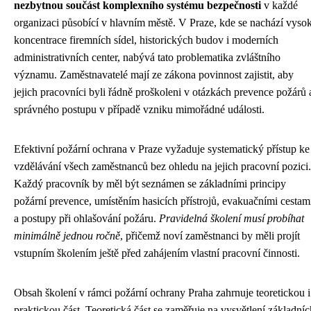
nezbytnou součást komplexního systému bezpečnosti
v každé
organizaci působící v hlavním městě. V Praze, kde se nachází vyso
koncentrace firemních sídel, historických budov i moderních
administrativních center, nabývá tato problematika zvláštního
významu. Zaměstnavatelé mají ze zákona povinnost zajistit, aby
jejich pracovníci byli řádně proškoleni v otázkách prevence požárů 
správného postupu v případě vzniku mimořádné události.
Efektivní požární ochrana v Praze vyžaduje systematický přístup ke
vzdělávání všech zaměstnanců bez ohledu na jejich pracovní pozici.
Každý pracovník by měl být seznámen se základními principy
požární prevence, umístěním hasicích přístrojů, evakuačními cestam
a postupy při ohlašování požáru.
Pravidelná školení musí probíhat
minimálně jednou ročně
, přičemž noví zaměstnanci by měli projít
vstupním školením ještě před zahájením vlastní pracovní činnosti.
Obsah školení v rámci požární ochrany Praha zahrnuje teoretickou i
praktickou část. Teoretická část se zaměřuje na vysvětlení základníc