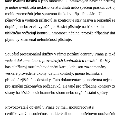
také
kvalitu hasiva
a jeho množství. U práškových hasicích přístro
je nutné ověřit, zda nedošlo ke ztvrdnutí nebo spečení prášku, což b
mohlo znemožnit jeho správnou funkci v případě požáru. U
pěnových a vodních přístrojů se kontroluje stav hasiva a případně s
doplňuje nebo zcela vyměňuje. Hasicí přístroje na bázi oxidu
uhličitého vyžadují kontrolu hmotnosti náplně, protože případný ún
plynu by znamenal nefunkčnost přístroje.
Součástí profesionální údržby v rámci požární ochrany Praha je tak
vedení dokumentace o provedených kontrolách a revizích
. Každý
hasicí přístroj musí mít evidenční kartu, kde jsou zaznamenány
veškeré provedené úkony, datum kontroly, jméno technika a
případné zjištěné nedostatky. Tato dokumentace je nezbytná nejen
pro splnění zákonných požadavků, ale také pro případné kontroly z
strany hasičského záchranného sboru nebo orgánů státní správy.
Provozovatelé objektů v Praze by měli spolupracovat s
certifikovanými společnostmi, které disponují potřebným oprávněn