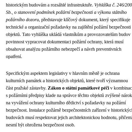
historickým budovám a rozsáhlé infrastruktuře.
Vyhláška č. 246/20
Sb., o stanovení podmínek požární bezpečnosti a výkonu státního
požárního dozoru
, představuje klíčový dokument, který specifikuje
technické a organizační požadavky na zajištění požární bezpečnosti
objektů. Tato vyhláška ukládá vlastníkům a provozovatelům budov
povinnost vypracovat dokumentaci požární ochrany, která musí
obsahovat analýzu požárního nebezpečí a návrh preventivních
opatření.
Specifickým aspektem legislativy v hlavním městě je ochrana
kulturních památek a historických objektů, které tvoří významnou
část pražské zástavby.
Zákon o státní památkové péči
v kombinac
s požárními předpisy klade na správce těchto objektů zvýšené náro
na vyvážení ochrany kulturního dědictví s požadavky na požární
bezpečnost. Instalace požárně bezpečnostních zařízení v historickýc
budovách musí respektovat jejich architektonickou hodnotu, přičem
nesmí být ohrožena bezpečnost osob.