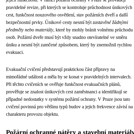
pravidelné revize, při kterých se kontroluje průchodnost únikových
cest, funkčnost nouzového osvětlení, stav požárních dveří a další
bezpečnostní prvky. Únikové cesty nesmí být
zastavěné žádnými
předměty nebo materiály
, které by mohly bránit volnému průchodu
osob. Požární dveře musí být vždy snadno otevíratelné ve směru
úniku a nesmí být zamčené způsobem, který by znemožnil rychlou
evakuaci.
Evakuační cvičení představují praktickou část přípravy na
mimořádné události a měla by se konat v pravidelných intervalech.
Při těchto cvičeních se ověřuje funkčnost evakuačních plánů,
prověřuje se znalost únikových cest zaměstnanci a identifikují se
případné nedostatky v systému požární ochrany. V Praze jsou tato
cvičení povinná pro většinu typů budov a jejich frekvence závisí na
charakteru provozu objektu.
Požární ochranné nátěry a stavební materiál