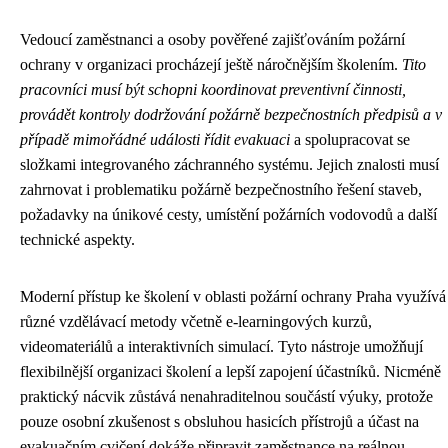
Vedoucí zaměstnanci a osoby pověřené zajišťováním požární
ochrany v organizaci procházejí ještě náročnějším školením.
Tito
pracovníci musí být schopni koordinovat preventivní činnosti,
provádět kontroly dodržování požárně bezpečnostních předpisů a v
případě mimořádné události řídit evakuaci
a spolupracovat se
složkami integrovaného záchranného systému. Jejich znalosti musí
zahrnovat i problematiku požárně bezpečnostního řešení staveb,
požadavky na únikové cesty, umístění požárních vodovodů a další
technické aspekty.
Moderní přístup ke školení v oblasti požární ochrany Praha využívá
různé vzdělávací metody včetně e-learningových kurzů,
videomateriálů a interaktivních simulací. Tyto nástroje umožňují
flexibilnější organizaci školení a lepší zapojení účastníků. Nicméně
praktický nácvik zůstává nenahraditelnou součástí výuky, protože
pouze osobní zkušenost s obsluhou hasicích přístrojů a účast na
evakuačním cvičení dokáže připravit zaměstnance na reálnou