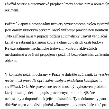
záložní baterie a automatické přepínání mezi normálním a nouzový
režimem.
Požární klapky a protipožární uzávěry vzduchotechnických systém
jsou dalším kritickým prvkem, který vyžaduje pravidelnou kontrolu.
Tyto zařízení musí v případě požáru automaticky uzavřít ventilační
kanály a zabránit tak šíření kouře a ohně do dalších částí budovy.
Revize zahrnuje mechanické testování, kontrolu aktivačních
mechanismů a ověření propojení s požárně bezpečnostním zařízení
objektu.
V kontextu požární ochrany v Praze je důležité zdůraznit, že
všechn
revize musí provádět oprávněné osoby s příslušnou kvalifikací a
certifikací
. O každé provedené revizi musí být vyhotoven protokol,
který obsahuje detailní popis provedených kontrol, zjištěné
nedostatky a doporučení k jejich odstranění. Tyto dokumenty jsou
důležité nejen z hlediska plnění zákonných povinností, ale také pro