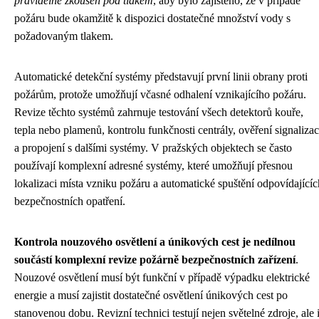
pravidelně zkoušen pod tlakem
, aby bylo zajištěno, že v případě
požáru bude okamžitě k dispozici dostatečné množství vody s
požadovaným tlakem.
Automatické detekční systémy představují první linii obrany proti
požárům, protože umožňují včasné odhalení vznikajícího požáru.
Revize těchto systémů zahrnuje testování všech detektorů kouře,
tepla nebo plamenů, kontrolu funkčnosti centrály, ověření signaliza
a propojení s dalšími systémy. V pražských objektech se často
používají komplexní adresné systémy, které umožňují přesnou
lokalizaci místa vzniku požáru a automatické spuštění odpovídajícíc
bezpečnostních opatření.
Kontrola nouzového osvětlení a únikových cest je nedílnou
součástí komplexní revize požárně bezpečnostních zařízení
.
Nouzové osvětlení musí být funkční v případě výpadku elektrické
energie a musí zajistit dostatečné osvětlení únikových cest po
stanovenou dobu. Revizní technici testují nejen světelné zdroje, ale 