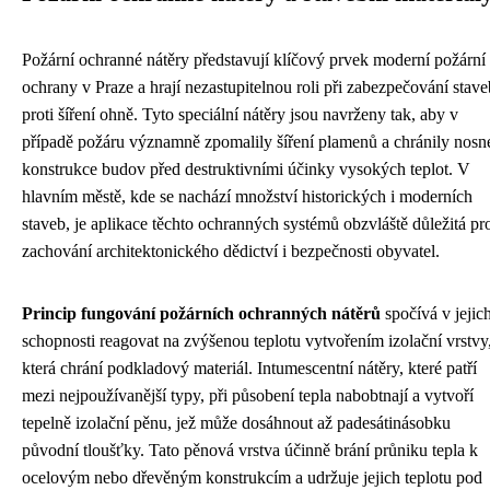
Požární ochranné nátěry představují klíčový prvek moderní požární
ochrany v Praze a hrají nezastupitelnou roli při zabezpečování stave
proti šíření ohně. Tyto speciální nátěry jsou navrženy tak, aby v
případě požáru významně zpomalily šíření plamenů a chránily nosn
konstrukce budov před destruktivními účinky vysokých teplot. V
hlavním městě, kde se nachází množství historických i moderních
staveb, je aplikace těchto ochranných systémů obzvláště důležitá pr
zachování architektonického dědictví i bezpečnosti obyvatel.
Princip fungování požárních ochranných nátěrů
spočívá v jejic
schopnosti reagovat na zvýšenou teplotu vytvořením izolační vrstvy
která chrání podkladový materiál. Intumescentní nátěry, které patří
mezi nejpoužívanější typy, při působení tepla nabobtnají a vytvoří
tepelně izolační pěnu, jež může dosáhnout až padesátinásobku
původní tloušťky. Tato pěnová vrstva účinně brání průniku tepla k
ocelovým nebo dřevěným konstrukcím a udržuje jejich teplotu pod