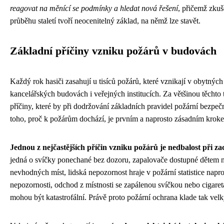
reagovat na měnící se podmínky a hledat nová řešení
, přičemž zku
průběhu staletí tvoří neocenitelný základ, na němž lze stavět.
Základní příčiny vzniku požárů v budovách
Každý rok hasiči zasahují u tisíců požárů, které vznikají v obytný
kancelářských budovách i veřejných institucích. Za většinou těchto t
příčiny, které by při dodržování základních pravidel požární bezpe
toho, proč k požárům dochází, je prvním a naprosto zásadním kroke
Jednou z nejčastějších příčin vzniku požárů je nedbalost při 
jedná o svíčky ponechané bez dozoru, zapalovače dostupné dětem 
nevhodných míst, lidská nepozornost hraje v požární statistice napr
nepozornosti, odchod z místnosti se zapálenou svíčkou nebo cigare
mohou být katastrofální. Právě proto požární ochrana klade tak velk