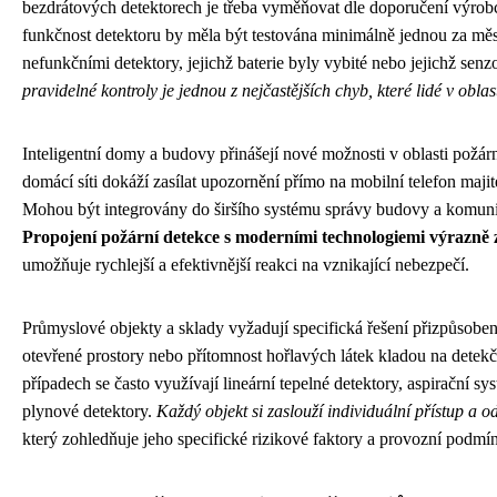
bezdrátových detektorech je třeba vyměňovat dle doporučení výrob
funkčnost detektoru by měla být testována minimálně jednou za mě
nefunkčními detektory, jejichž baterie byly vybité nebo jejichž se
pravidelné kontroly je jednou z nejčastějších chyb, které lidé v oblas
Inteligentní domy a budovy přinášejí nové možnosti v oblasti požárn
domácí síti dokáží zasílat upozornění přímo na mobilní telefon majit
Mohou být integrovány do širšího systému správy budovy a komuni
Propojení požární detekce s moderními technologiemi výrazně 
umožňuje rychlejší a efektivnější reakci na vznikající nebezpečí.
Průmyslové objekty a sklady vyžadují specifická řešení přizpůsobená
otevřené prostory nebo přítomnost hořlavých látek kladou na detek
případech se často využívají lineární tepelné detektory, aspirační s
plynové detektory.
Každý objekt si zaslouží individuální přístup a
který zohledňuje jeho specifické rizikové faktory a provozní podmí