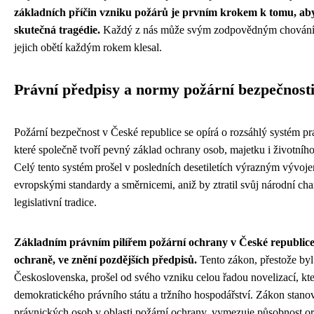
základních příčin vzniku požárů je prvním krokem k tomu, aby 
skutečná tragédie.
Každý z nás může svým zodpovědným chováním 
jejich obětí každým rokem klesal.
Právní předpisy a normy požární bezpečnost
Požární bezpečnost v České republice se opírá o rozsáhlý systém p
které společně tvoří pevný základ ochrany osob, majetku i životníh
Celý tento systém prošel v posledních desetiletích výrazným vývo
evropskými standardy a směrnicemi, aniž by ztratil svůj národní char
legislativní tradice.
Základním právním pilířem požární ochrany v České republice 
ochraně, ve znění pozdějších předpisů.
Tento zákon, přestože byl p
Československa, prošel od svého vzniku celou řadou novelizací, kt
demokratického právního státu a tržního hospodářství. Zákon stanov
právnických osob v oblasti požární ochrany, vymezuje působnost or