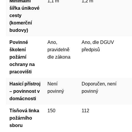
Minimální
1,1 m
1,2 m
šířka únikové
cesty
(komerční
budovy)
Povinné
Ano,
Ano, dle DGUV
školení
pravidelně
předpisů
požární
dle zákona
ochrany na
pracovišti
Hasicí přístroj
Není
Doporučen, není
– povinnost v
povinný
povinný
domácnosti
Tísňová linka
150
112
požárního
sboru