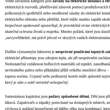
Velmi závažnou kategorií jsou
závady na elektrické instalaci a el
elektrických rozvodů, přetěžování zásuvek pomocí prodlužovacích 
poškozených spotřebičů nebo neodborné zásahy do elektrické instal
elektrického oblouku nebo přehřátí, které může snadno zapálit okoln
bezpečnost opakovaně upozorňují, že pravidelná revize elektrických z
skutečná ochrana životů a majetku.
Mnoho požárů, které jsou klasi
„nevysvětlitelné, má právě původ ve skrytých vadách elektroinstala
Dalším významným faktorem je
nesprávné používání topných zař
elektrické přímotopy jsou zdrojem tepla, ale při nesprávném zacháze
Nedostatečná vzdálenost hořlavých materiálů od topidel, zanedban
nevhodného paliva nebo přikládání příliš velkého množství dřeva – 
topnou sezónu.
Ucpaný nebo poškozený komín může způsobit nejen 
který je sám o sobě smrtelně nebezpečný.
Samostatnou kapitolou jsou
požáry způsobené dětmi
. Děti jsou p
lákavá. Zapalovače a zápalky ponechané na dostupných místech, ne
výchova k požární bezpečnosti od útlého věku jsou kombinací, kter