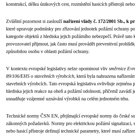
konstrukcí, délku únikových cest, rozmístění hasicích přístrojů nebo 
Zvláštní pozornost si zaslouží
nařízení vlády č. 172/2001 Sb., k 
které upravuje podmínky pro zřizování jednotek požární ochrany po
kategorie objektů z hlediska jejich požárního nebezpečí. Právě tato 
provozovatel přijmout, jak často musí provádět preventivní prohlíd
způsobilou osobu v oblasti požární ochrany.
V kontextu evropské legislativy nelze opominout vliv
směrnice Evr
89/106/EHS o stavebních výrobcích
, která byla nahrazena nařízen
stavebních výrobcích. Tato evropská legislativa ovlivňuje zejména 
hlediska jejich reakce na oheň a požární odolnosti, přičemž zavádí j
usnadňuje vzájemné uznávání výrobků na celém jednotném trhu.
Technické normy ČSN EN, přejímající evropské normy do české sou
zákonných požadavků. Normy pro elektrickou požární signalizaci, sta
nebo hasicí přístroje definují technické parametry, které musí zaříze