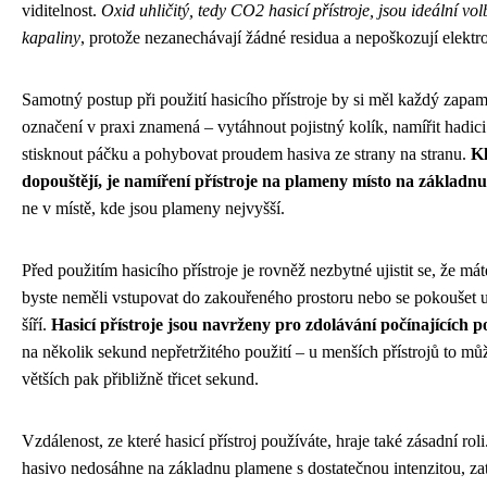
viditelnost.
Oxid uhličitý, tedy CO2 hasicí přístroje, jsou ideální vo
kapaliny
, protože nezanechávají žádné residua a nepoškozují elektr
Samotný postup při použití hasicího přístroje by si měl každý zap
označení v praxi znamená – vytáhnout pojistný kolík, namířit hadic
stisknout páčku a pohybovat proudem hasiva ze strany na stranu.
Kl
dopouštějí, je namíření přístroje na plameny místo na základnu
ne v místě, kde jsou plameny nejvyšší.
Před použitím hasicího přístroje je rovněž nezbytné ujistit se, že 
byste neměli vstupovat do zakouřeného prostoru nebo se pokoušet uh
šíří.
Hasicí přístroje jsou navrženy pro zdolávání počínajících 
na několik sekund nepřetržitého použití – u menších přístrojů to m
větších pak přibližně třicet sekund.
Vzdálenost, ze které hasicí přístroj používáte, hraje také zásadní rol
hasivo nedosáhne na základnu plamene s dostatečnou intenzitou, za