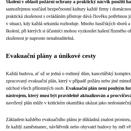
Školení v oblasti požární ochrany a praktický nácvik použití ha
samozřejmou součástí bezpečnostní kultury každé firmy i domácnost
praktická zkušenost s ovládáním přístroje dává člověku potřebnou ji
v situaci, kdy každá sekunda rozhoduje. Mnoho hasičských sborů a 
školení, při kterých si účastníci mohou vyzkoušet hašení řízeného
zkušenost je naprosto nenahraditelná.
Evakuační plány a únikové cesty
Každá budova, ať už se jedná o rodinný dům, kancelářský komplex 
zpracovaný evakuační plán, který v případě požáru nebo jiné mimo
odchod všech přítomných osob.
Evakuační plán není pouhým fo
nástrojem, který musí být pravidelně aktualizován a procvičov
navržený plán může v kritickém okamžiku ukázat jako nedostatečný
Základem každého evakuačního plánu je důkladná znalost prostoru,
že každý zaměstnanec, návštěvník nebo obyvatel budovy by měl věd