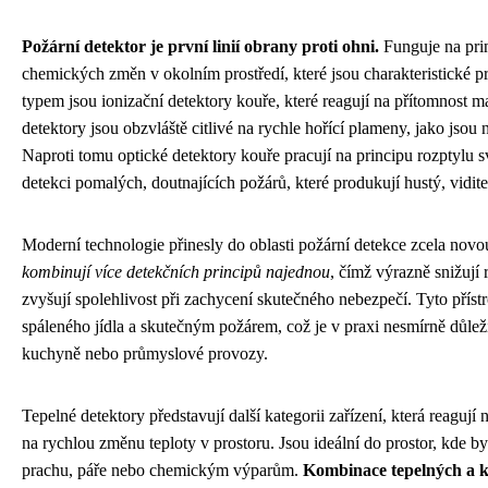
Požární detektor je první linií obrany proti ohni.
Funguje na prin
chemických změn v okolním prostředí, které jsou charakteristické p
typem jsou ionizační detektory kouře, které reagují na přítomnost 
detektory jsou obzvláště citlivé na rychle hořící plameny, jako jsou 
Naproti tomu optické detektory kouře pracují na principu rozptylu 
detekci pomalých, doutnajících požárů, které produkují hustý, vidit
Moderní technologie přinesly do oblasti požární detekce zcela nov
kombinují více detekčních principů najednou
, čímž výrazně snižují
zvyšují spolehlivost při zachycení skutečného nebezpečí. Tyto přístr
spáleného jídla a skutečným požárem, což je v praxi nesmírně důleži
kuchyně nebo průmyslové provozy.
Tepelné detektory představují další kategorii zařízení, která reagují 
na rychlou změnu teploty v prostoru. Jsou ideální do prostor, kde b
prachu, páře nebo chemickým výparům.
Kombinace tepelných a k