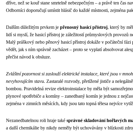
dříve, než se kouř stane smrtelně nebezpečným – a právě ten čas na
Odborníci doporučují umístit hlásič do každé místnosti, zejména pa
Dalším důležitým prvkem je
přenosný hasicí přístroj
, který by mě
lidí si myslí, že hasicí přístroj je záležitostí průmyslových provozů
Malý práškový nebo pěnový hasicí přístroj dokáže v počáteční fázi p
vědět, jak s ním správně zacházet – proto se vyplatí absolvovat ales
přečíst návod k obsluze.
Zvláštní pozornost si zaslouží elektrické instalace, které jsou v mn
nevyhovujícím stavu.
Zastaralé rozvody, přetížené jističe a nelegá
bombou. Pravidelná revize elektroinstalace by měla být samozřejmost
plynové spotřebiče a komíny – zanedbaný komín je jednou z nejčast
zejména v zimních měsících, kdy jsou tato topná tělesa nejvíce vytí
Nezanedbatelnou roli hraje také
správné skladování hořlavých ma
a další chemikálie by nikdy neměly být uchovávány v blízkosti zdr