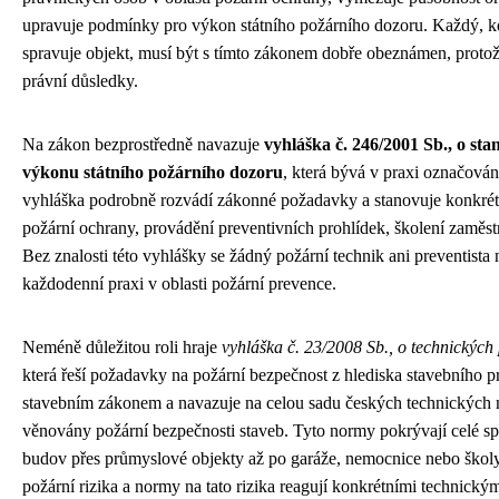
upravuje podmínky pro výkon státního požárního dozoru. Každý, k
spravuje objekt, musí být s tímto zákonem dobře obeznámen, proto
právní důsledky.
Na zákon bezprostředně navazuje
vyhláška č. 246/2001 Sb., o st
výkonu státního požárního dozoru
, která bývá v praxi označován
vyhláška podrobně rozvádí zákonné požadavky a stanovuje konkrét
požární ochrany, provádění preventivních prohlídek, školení zaměs
Bez znalosti této vyhlášky se žádný požární technik ani preventista
každodenní praxi v oblasti požární prevence.
Neméně důležitou roli hraje
vyhláška č. 23/2008 Sb., o technickýc
která řeší požadavky na požární bezpečnost z hlediska stavebního p
stavebním zákonem a navazuje na celou sadu českých technických 
věnovány požární bezpečnosti staveb. Tyto normy pokrývají celé sp
budov přes průmyslové objekty až po garáže, nemocnice nebo školy
požární rizika a normy na tato rizika reagují konkrétními technick