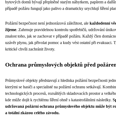
bytových domů bývají přeplněné starým nábytkem, papírem a dalším
případě požáru fungují jako palivo a dramaticky urychlují šíření pl
Požární bezpečnost není jednorázová záležitost, ale
každodenní věd
žijeme
. Zahrnuje pravidelnou kontrolu spotřebičů, udržování únikov
znalost toho, jak se zachovat v případě požáru. Každý člen domácno
uzávěr plynu, jak přivolat pomoc a kudy vést ostatní při evakuaci.
kritické chvíli zachránit životy.
Ochrana průmyslových objektů před požáre
Průmyslové objekty představují z hlediska požární bezpečnosti jednu
kterými se hasiči a specialisté na požární ochranu setkávají. Kombin
technologických procesů, rozsáhlých skladovacích prostor a velkého
kde může dojít k rychlému šíření ohně s katastrofálními následky.
S
udržovaná požární ochrana průmyslového objektu může být ro
a totální zkázou celého závodu.