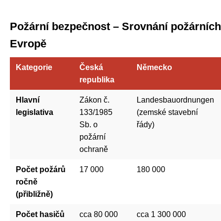
Požární bezpečnost – Srovnání požárních 
Evropě
Kategorie
Česká
Německo
republika
Hlavní
Zákon č.
Landesbauordnungen
legislativa
133/1985
(zemské stavební
Sb. o
řády)
požární
ochraně
Počet požárů
17 000
180 000
ročně
(přibližně)
Počet hasičů
cca 80 000
cca 1 300 000