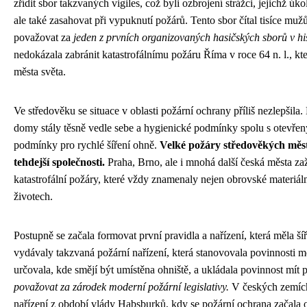
zřídit sbor takzvaných vigiles, což byli ozbrojení strážci, jejichž úk
ale také zasahovat při vypuknutí požárů. Tento sbor čítal tisíce muž
považovat za
jeden z prvních organizovaných hasičských sborů v hist
nedokázala zabránit katastrofálnímu požáru Říma v roce 64 n. l., kte
města světa.
Ve středověku se situace v oblasti požární ochrany příliš nezlepšil
domy stály těsně vedle sebe a hygienické podmínky spolu s otevřený
podmínky pro rychlé šíření ohně.
Velké požáry středověkých měst
tehdejší společnosti.
Praha, Brno, ale i mnohá další česká města z
katastrofální požáry, které vždy znamenaly nejen obrovské materiální 
životech.
Postupně se začala formovat první pravidla a nařízení, která měla š
vydávaly takzvaná požární nařízení, která stanovovala povinnosti 
určovala, kde smějí být umístěna ohniště, a ukládala povinnost mít
považovat za zárodek moderní požární legislativy.
V českých zemích
nařízení z období vlády Habsburků, kdy se požární ochrana začala o