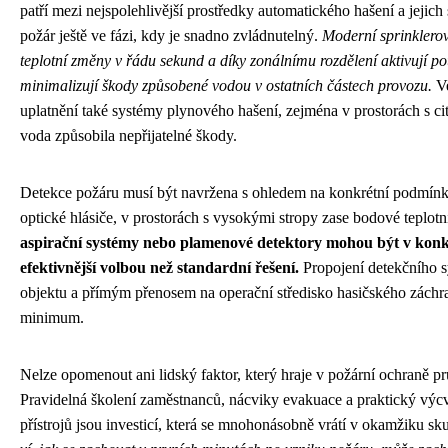
patří mezi nejspolehlivější prostředky automatického hašení a jejich
požár ještě ve fázi, kdy je snadno zvládnutelný.
Moderní sprinklero
teplotní změny v řádu sekund a díky zonálnímu rozdělení aktivují pou
minimalizují škody způsobené vodou v ostatních částech provozu.
Ve
uplatnění také systémy plynového hašení, zejména v prostorách s ci
voda způsobila nepřijatelné škody.
Detekce požáru musí být navržena s ohledem na konkrétní podmínky
optické hlásiče, v prostorách s vysokými stropy zase bodové teplotn
aspirační systémy nebo plamenové detektory mohou být v ko
efektivnější volbou než standardní řešení.
Propojení detekčního s
objektu a přímým přenosem na operační středisko hasičského záchr
minimum.
Nelze opomenout ani lidský faktor, který hraje v požární ochraně p
Pravidelná školení zaměstnanců, nácviky evakuace a praktický výc
přístrojů jsou investicí, která se mnohonásobně vrátí v okamžiku s