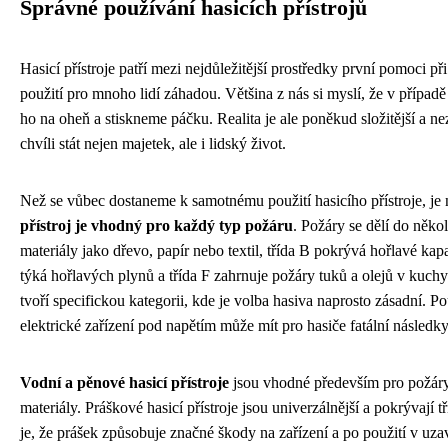
Správné používání hasicích přístrojů
Hasicí přístroje patří mezi nejdůležitější prostředky první pomoci př
použití pro mnoho lidí záhadou. Většina z nás si myslí, že v případ
ho na oheň a stiskneme páčku. Realita je ale poněkud složitější a n
chvíli stát nejen majetek, ale i lidský život.
Než se vůbec dostaneme k samotnému použití hasicího přístroje, je
přístroj je vhodný pro každý typ požáru
. Požáry se dělí do někol
materiály jako dřevo, papír nebo textil, třída B pokrývá hořlavé kapa
týká hořlavých plynů a třída F zahrnuje požáry tuků a olejů v kuchy
tvoří specifickou kategorii, kde je volba hasiva naprosto zásadní. Po
elektrické zařízení pod napětím může mít pro hasiče fatální následky
Vodní a pěnové hasicí přístroje
jsou vhodné především pro požáry 
materiály. Práškové hasicí přístroje jsou univerzálnější a pokrývají
je, že prášek způsobuje značné škody na zařízení a po použití v uz