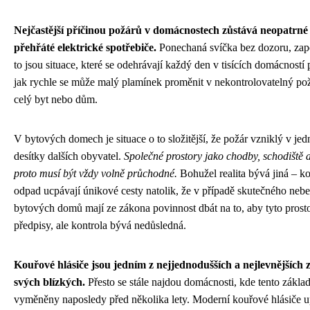
Nejčastější příčinou požárů v domácnostech zůstává neopatrn
přehřáté elektrické spotřebiče.
Ponechaná svíčka bez dozoru, zap
to jsou situace, které se odehrávají každý den v tisících domácností
jak rychle se může malý plamínek proměnit v nekontrolovatelný pož
celý byt nebo dům.
V bytových domech je situace o to složitější, že požár vzniklý v je
desítky dalších obyvatel.
Společné prostory jako chodby, schodiště a 
proto musí být vždy volně průchodné.
Bohužel realita bývá jiná – kol
odpad ucpávají únikové cesty natolik, že v případě skutečného nebe
bytových domů mají ze zákona povinnost dbát na to, aby tyto prost
předpisy, ale kontrola bývá nedůsledná.
Kouřové hlásiče jsou jedním z nejjednodušších a nejlevnějších z
svých blízkých.
Přesto se stále najdou domácnosti, kde tento základ
vyměněny naposledy před několika lety. Moderní kouřové hlásiče u