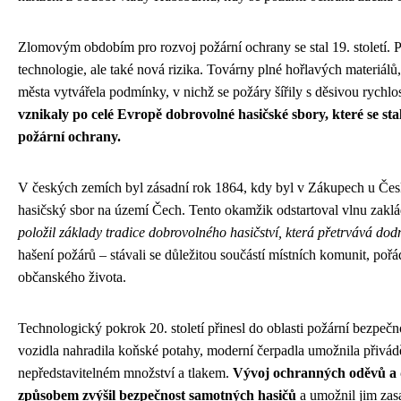
Zlomovým obdobím pro rozvoj požární ochrany se stal 19. století. 
technologie, ale také nová rizika. Továrny plné hořlavých materiálů,
města vytvářela podmínky, v nichž se požáry šířily s děsivou rychlo
vznikaly po celé Evropě dobrovolné hasičské sbory, které se st
požární ochrany.
V českých zemích byl zásadní rok 1864, kdy byl v Zákupech u Čes
hasičský sbor na území Čech. Tento okamžik odstartoval vlnu zakl
položil základy tradice dobrovolného hasičství, která přetrvává dod
hašení požárů – stávali se důležitou součástí místních komunit, pořád
občanského života.
Technologický pokrok 20. století přinesl do oblasti požární bezpeč
vozidla nahradila koňské potahy, moderní čerpadla umožnila přivád
nepředstavitelném množství a tlakem.
Vývoj ochranných oděvů a 
způsobem zvýšil bezpečnost samotných hasičů
a umožnil jim zas