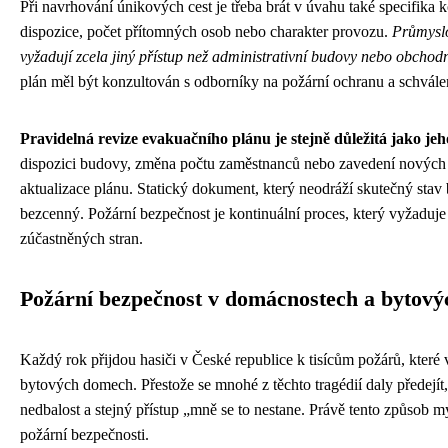
Při navrhování únikových cest je třeba brát v úvahu také specifika k
dispozice, počet přítomných osob nebo charakter provozu.
Průmyslo
vyžadují zcela jiný přístup než administrativní budovy nebo obchodn
plán měl být konzultován s odborníky na požární ochranu a schvále
Pravidelná revize evakuačního plánu je stejně důležitá jako je
dispozici budovy, změna počtu zaměstnanců nebo zavedení nových 
aktualizace plánu. Statický dokument, který neodráží skutečný stav b
bezcenný. Požární bezpečnost je kontinuální proces, který vyžaduj
zúčastněných stran.
Požární bezpečnost v domácnostech a bytov
Každý rok přijdou hasiči v České republice k tisícům požárů, kter
bytových domech. Přestože se mnohé z těchto tragédií daly předejít, 
nedbalost a stejný přístup „mně se to nestane. Právě tento způsob my
požární bezpečnosti.