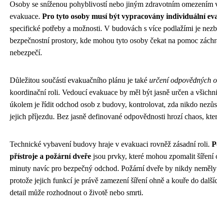
Osoby se sníženou pohyblivostí nebo jiným zdravotním omezením vy
evakuace.
Pro tyto osoby musí být vypracovány individuální ev
specifické potřeby a možnosti. V budovách s více podlažími je nezb
bezpečnostní prostory, kde mohou tyto osoby čekat na pomoc zách
nebezpečí.
Důležitou součástí evakuačního plánu je také
určení odpovědných 
koordinační roli. Vedoucí evakuace by měl být jasně určen a všichni 
úkolem je řídit odchod osob z budovy, kontrolovat, zda nikdo nezůs
jejich příjezdu. Bez jasně definované odpovědnosti hrozí chaos, kte
Technické vybavení budovy hraje v evakuaci rovněž zásadní roli.
P
přístroje a požární dveře
jsou prvky, které mohou zpomalit šíření
minuty navíc pro bezpečný odchod. Požární dveře by nikdy neměly 
protože jejich funkcí je právě zamezení šíření ohně a kouře do dalš
detail může rozhodnout o životě nebo smrti.