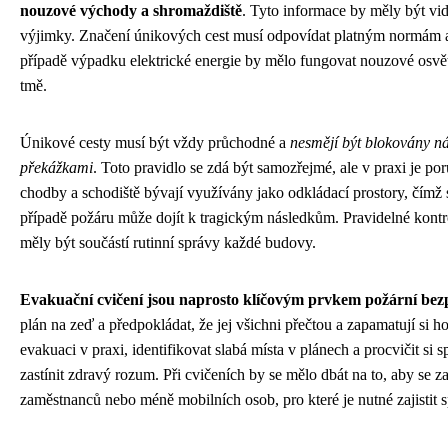
nouzové východy a shromaždiště
. Tyto informace by měly být vi
výjimky. Značení únikových cest musí odpovídat platným normám a 
případě výpadku elektrické energie by mělo fungovat nouzové osvětlen
tmě.
Únikové cesty musí být vždy průchodné a
nesmějí být blokovány n
překážkami
. Toto pravidlo se zdá být samozřejmé, ale v praxi je p
chodby a schodiště bývají využívány jako odkládací prostory, čímž 
případě požáru může dojít k tragickým následkům. Pravidelné kontr
měly být součástí rutinní správy každé budovy.
Evakuační cvičení jsou naprosto klíčovým prvkem požární bezp
plán na zeď a předpokládat, že jej všichni přečtou a zapamatují si h
evakuaci v praxi, identifikovat slabá místa v plánech a procvičit si
zastínit zdravý rozum. Při cvičeních by se mělo dbát na to, aby se z
zaměstnanců nebo méně mobilních osob, pro které je nutné zajistit sp