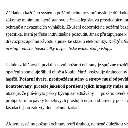
Základem každého systému požární ochrany v průmyslu je důkladná 
zákonné minimum, které stanovuje česká legislativa prostřednictví
ochraně a navazujících vyhlášek. Zkušení odborníci na požární bez
specifika, která je třeba individuálně posoudit. Jinak přistupujeme 
dřevozpracujícímu závodu a jinak ke skladu elektroniky.
Každý z tě
přístup, odlišné hasicí látky a specifické evakuační postupy.
Jedním z klíčových prvků pasivní požární ochrany je správné rozděl
opatření zpomaluje šíření ohně a kouře, čímž poskytuje drahocenný 
hasičů.
Požární dveře, protipožární stěny a stropy musí odpov
kontrolovány, protože jakékoli porušení jejich integrity může mí
ukazuje, že právě tyto prvky bývají zanedbávány — požární dveře se
protipožární ucpávky kabelových prostupů nejsou obnoveny po stav
fasádách jsou zakryty dodatečnou izolací.
Aktivní systémy požární ochrany tvoří druhou, neméně důležitou vr