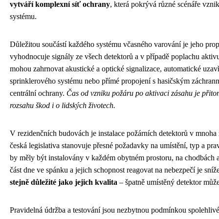
vytváří komplexní síť ochrany
, která pokrývá různé scénáře vznik
systému.
Důležitou součástí každého systému včasného varování je jeho propoj
vyhodnocuje signály ze všech detektorů a v případě poplachu aktivuj
mohou zahrnovat akustické a optické signalizace, automatické uzavř
sprinklerového systému nebo přímé propojení s hasičským záchran
centrální ochrany.
Čas od vzniku požáru po aktivaci zásahu je přito
rozsahu škod i o lidských životech.
V rezidenčních budovách je instalace požárních detektorů v mnoha
česká legislativa stanovuje přesné požadavky na umístění, typ a pra
by měly být instalovány v každém obytném prostoru, na chodbách a z
část dne ve spánku a jejich schopnost reagovat na nebezpečí je sníž
stejně důležité jako jejich kvalita
– špatně umístěný detektor může
Pravidelná údržba a testování jsou nezbytnou podmínkou spolehlivé