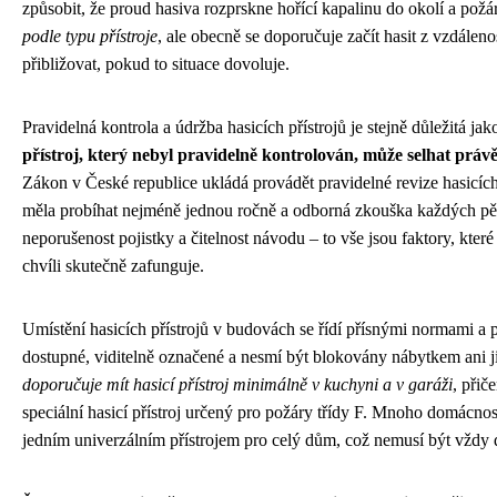
způsobit, že proud hasiva rozprskne hořící kapalinu do okolí a požár
podle typu přístroje
, ale obecně se doporučuje začít hasit z vzdáleno
přibližovat, pokud to situace dovoluje.
Pravidelná kontrola a údržba hasicích přístrojů je stejně důležitá jak
přístroj, který nebyl pravidelně kontrolován, může selhat právě 
Zákon v České republice ukládá provádět pravidelné revize hasicích
měla probíhat nejméně jednou ročně a odborná zkouška každých pět le
neporušenost pojistky a čitelnost návodu – to vše jsou faktory, které 
chvíli skutečně zafunguje.
Umístění hasicích přístrojů v budovách se řídí přísnými normami a p
dostupné, viditelně označené a nesmí být blokovány nábytkem ani 
doporučuje mít hasicí přístroj minimálně v kuchyni a v garáži
, přič
speciální hasicí přístroj určený pro požáry třídy F. Mnoho domácnost
jedním univerzálním přístrojem pro celý dům, což nemusí být vždy d