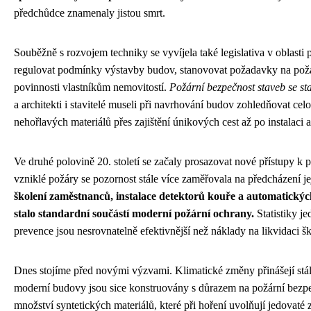
předchůdce znamenaly jistou smrt.
Souběžně s rozvojem techniky se vyvíjela také legislativa v oblasti p
regulovat podmínky výstavby budov, stanovovat požadavky na požár
povinnosti vlastníkům nemovitostí.
Požární bezpečnost staveb se st
a architekti i stavitelé museli při navrhování budov zohledňovat ce
nehořlavých materiálů přes zajištění únikových cest až po instalaci 
Ve druhé polovině 20. století se začaly prosazovat nové přístupy k 
vzniklé požáry se pozornost stále více zaměřovala na předcházení j
školení zaměstnanců, instalace detektorů kouře a automatickýc
stalo standardní součástí moderní požární ochrany.
Statistiky j
prevence jsou nesrovnatelně efektivnější než náklady na likvidaci 
Dnes stojíme před novými výzvami. Klimatické změny přinášejí stále 
moderní budovy jsou sice konstruovány s důrazem na požární bezpe
množství syntetických materiálů, které při hoření uvolňují jedovaté