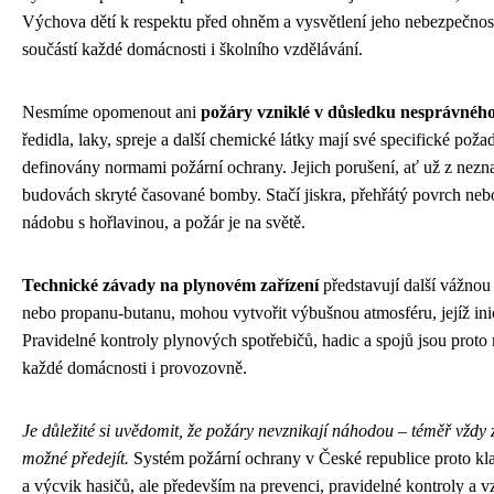
Výchova dětí k respektu před ohněm a vysvětlení jeho nebezpečno
součástí každé domácnosti i školního vzdělávání.
Nesmíme opomenout ani
požáry vzniklé v důsledku nesprávného
ředidla, laky, spreje a další chemické látky mají své specifické pož
definovány normami požární ochrany. Jejich porušení, ať už z neznal
budovách skryté časované bomby. Stačí jiskra, přehřátý povrch neb
nádobu s hořlavinou, a požár je na světě.
Technické závady na plynovém zařízení
představují další vážno
nebo propanu-butanu, mohou vytvořit výbušnou atmosféru, jejíž inic
Pravidelné kontroly plynových spotřebičů, hadic a spojů jsou proto
každé domácnosti i provozovně.
Je důležité si uvědomit, že požáry nevznikají náhodou – téměř vždy z
možné předejít.
Systém požární ochrany v České republice proto kla
a výcvik hasičů, ale především na prevenci, pravidelné kontroly a 