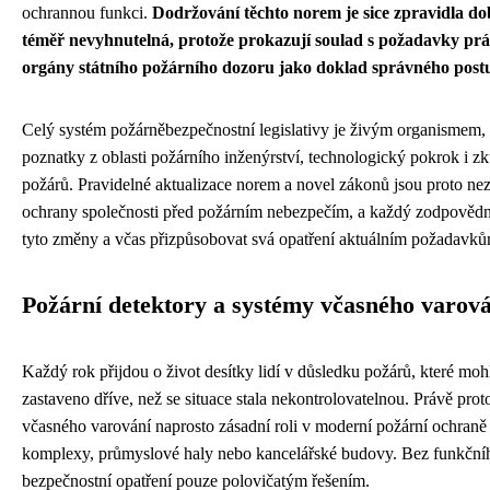
ochrannou funkci.
Dodržování těchto norem je sice zpravidla dobr
téměř nevyhnutelná, protože prokazují soulad s požadavky prá
orgány státního požárního dozoru jako doklad správného post
Celý systém požárněbezpečnostní legislativy je živým organismem, k
poznatky z oblasti požárního inženýrství, technologický pokrok i zk
požárů. Pravidelné aktualizace norem a novel zákonů jsou proto ne
ochrany společnosti před požárním nebezpečím, a každý zodpovědn
tyto změny a včas přizpůsobovat svá opatření aktuálním požadavků
Požární detektory a systémy včasného varov
Každý rok přijdou o život desítky lidí v důsledku požárů, které mohl
zastaveno dříve, než se situace stala nekontrolovatelnou. Právě prot
včasného varování naprosto zásadní roli v moderní požární ochraně
komplexy, průmyslové haly nebo kancelářské budovy. Bez funkčního
bezpečnostní opatření pouze polovičatým řešením.