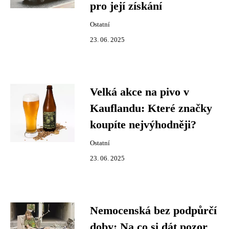
pro její získání
Ostatní
23. 06. 2025
Velká akce na pivo v
Kauflandu: Které značky
koupíte nejvýhodněji?
Ostatní
23. 06. 2025
Nemocenská bez podpůrčí
doby: Na co si dát pozor