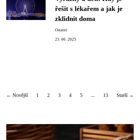
řešit s lékařem a jak je
zklidnit doma
Ostatní
23. 06. 2025
← Novější
1
2
3
4
5
...
13
Starší →